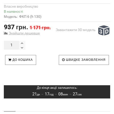
Власне виробництво
В наявності
Модель:
ФКП 6 (h 130)
937 грн.
1 171 грн.
Завантажити 3D модель
Знайшли дешевше
ДО КОШИКА
ШВИДКЕ ЗАМОВЛЕННЯ
До кінця акції залишилось:
21
17
08
27
–
–
–
дн
год
мин
сек