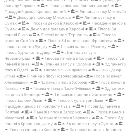
фасаду Черкаси
☙🏛️❧
Гіпсова ліпнина Кропивницький
☙🏛️❧
Фасадний декор Кропивницький
☙🏛️❧
Ліпнина з гіпсу Миколаїв
☙🏛️❧
Декор для фасаду Миколаїв
☙🏛️❧
Ліпнина з гіпсу в
Сумах
☙🏛️❧
Гіпсовий декор в Херсоні
☙🏛️❧
Фасадний декор в
Сумах
☙🏛️❧
Декор для фасаду в Херсоні
☙🏛️❧
Гіпсові 3д
панелі Львів
☙🏛️❧
Гіпсові панелі Тернопіль
☙🏛️❧
Гіпсова
ліпнина Самбір
☙🏛️❧
Гіпсові 3d панелі Івано-Франківськ
☙🏛️❧
Гіпсові панелі в Луцьку
☙🏛️❧
Гіпсові панелі в Рівному
☙🏛️❧
Гіпсові 3д панелі в Дніпрі
☙🏛️❧
Ліпнина з гіпсу в
Червонограді
☙🏛️❧
Гіпсова ліпнина в Калуші
☙🏛️❧
Гіпсові 3д
панелі в Києві
☙🏛️❧
Ліпнина з гіпсу в Коломиї
☙🏛️❧
3д панелі з
гіпсу в Одесі
☙🏛️❧
Гіпсова ліпнина Дрогобич
☙🏛️❧
Ліпний декор
Ліпнина з гіпсу Новояворівськ
Стрий
☙🏛️❧
☙🏛️❧
Гіпсові 3d панелі
Хмельницький
☙🏛️❧
3д панелі з гіпсу в Ужгороді
☙🏛️❧
Гіпсові панелі в
☙🏛️❧
3д панели
Чернівцях
☙🏛️❧
Гіпсова ліпнина в Пасіки-Зубрицькі
из гипса в Виннице
☙🏛️❧
Гипсовые панели в Житомире
☙🏛️❧
Гіпсові колони Львів
☙🏛️❧
Гіпсові скульптури Львів
☙🏛️❧
Фасадний декор з пінопласту Львів
☙🏛️❧
Гіпсові 3д панелі в
Полтаві
☙🏛️❧
Панелі з гіпсу в Запоріжжі
☙🏛️❧
Гіпсові панелі в
Миколаєві
☙🏛️❧
3д панелі з гіпсу в Черкасах
☙🏛️❧
Гіпсові 3д
панелі в Кропивницькому
☙🏛️❧
3д панелі з гіпсу в Сумах
☙🏛️
❧
Гіпсова ліпнина в Ковелі
☙🏛️❧
3д гіпсові панелі в Чернігові