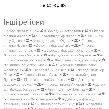
ДО КОШИКА
Інші регіони
Гіпсова ліпнина Київ
☙🏛️❧
Фасадний декор Київ
☙🏛️❧
Гіпсова
ліпнина Дніпро
☙🏛️❧
Фасадний декор Дніпро
☙🏛️❧
Ліпнина з
гіпсу Одеса
☙🏛️❧
Фасадний декор Одеса
☙🏛️❧
Гіпсова
ліпнина Львів
☙🏛️❧
Декор на фасад Львів
☙🏛️❧
Гіпсова
ліпнина Тернопіль
☙🏛️❧
Декор для фасаду Тернопіль
☙🏛️❧
Ліпнина з гіпсу Чернігів
☙🏛️❧
Фасадна ліпнина Чернігів
☙🏛️❧
Гіпсова ліпнина Чернівці
☙🏛️❧
Декор для фасаду Чернівці
☙🏛️
❧
Ліпнина Івано-Франківськ
☙🏛️❧
Фасадна ліпнина Івано-
Франківськ
☙🏛️❧
Гіпсова ліпнина Рівне
☙🏛️❧
Фасадний декор
Рівне
☙🏛️❧
Гіпсова ліпнина Луцьк
☙🏛️❧
Фасадний декор
Луцьк
☙🏛️❧
Гіпсова ліпнина Запоріжжя
☙🏛️❧
Декор для
фасаду Запоріжжя
☙🏛️❧
Гіпсова ліпнина Ужгород
☙🏛️❧
Декор
для фасаду Ужгород
☙🏛️❧
Ліпнина з гіпсу Полтава
☙🏛️❧
Гіпсова ліпнина Житомир
☙🏛️❧
Фасадний декор Житомир
☙🏛️
❧
Ліпнина з гіпсу Хмельницький
☙🏛️❧
Декор для фасаду
Хмельницький
☙🏛️❧
Ліпнина з гіпсу Вінниця
☙🏛️❧
Фасадний
декор Вінниця
☙🏛️❧
Ліпнина з гіпсу Черкаси
☙🏛️❧
Декор для