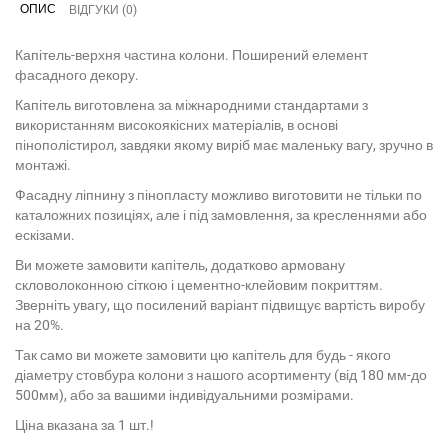
ОПИС
ВІДГУКИ (0)
Капітель-верхня частина колони. Поширений елемент
фасадного декору.
Капітель виготовлена за міжнародними стандартами з
використанням високоякісних матеріалів, в основі
пінополістирол, завдяки якому виріб має маленьку вагу, зручно в
монтажі.
Фасадну ліпнину з пінопласту можливо виготовити не тільки по
каталожних позиціях, але і під замовлення, за кресленнями або
ескізами.
Ви можете замовити капітель, додатково армовану
скловолоконною сіткою і цементно-клейовим покриттям.
Зверніть увагу, що посилений варіант підвищує вартість виробу
на 20%.
Так само ви можете замовити цю капітель для будь - якого
діаметру стовбура колони з нашого асортименту (від 180 мм-до
500мм), або за вашими індивідуальними розмірами.
Ціна вказана за 1 шт.!