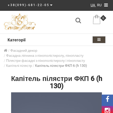
UA
RU
+38(099)-681-22-05
0
Категорії
Фасадний декор
Фасадна ліпнина з пінополістиролу, пінопласту
Пілястри фасадні з пінополістиролу і пінопласту
Капітелі пілястр
Капітель пілястри ФКП 6 (h 130)
Капітель пілястри ФКП 6 (h
130)