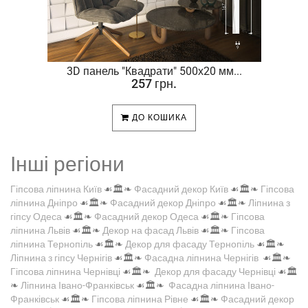
.
3D панель "Квадрати" 500х20 мм...
257 грн.
ДО КОШИКА
Інші регіони
Гіпсова ліпнина Київ
☙🏛️❧
Фасадний декор Київ
☙🏛️❧
Гіпсова
ліпнина Дніпро
☙🏛️❧
Фасадний декор Дніпро
☙🏛️❧
Ліпнина з
гіпсу Одеса
☙🏛️❧
Фасадний декор Одеса
☙🏛️❧
Гіпсова
ліпнина Львів
☙🏛️❧
Декор на фасад Львів
☙🏛️❧
Гіпсова
ліпнина Тернопіль
☙🏛️❧
Декор для фасаду Тернопіль
☙🏛️❧
Ліпнина з гіпсу Чернігів
☙🏛️❧
Фасадна ліпнина Чернігів
☙🏛️❧
Гіпсова ліпнина Чернівці
☙🏛️❧
Декор для фасаду Чернівці
☙🏛️
❧
Ліпнина Івано-Франківськ
☙🏛️❧
Фасадна ліпнина Івано-
Франківськ
☙🏛️❧
Гіпсова ліпнина Рівне
☙🏛️❧
Фасадний декор