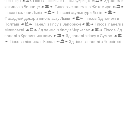
☙🏛️❧
3д панели
Чернівцях
☙🏛️❧
Гіпсова ліпнина в Пасіки-Зубрицькі
из гипса в Виннице
☙🏛️❧
Гипсовые панели в Житомире
☙🏛️❧
Гіпсові колони Львів
☙🏛️❧
Гіпсові скульптури Львів
☙🏛️❧
Фасадний декор з пінопласту Львів
☙🏛️❧
Гіпсові 3д панелі в
Полтаві
☙🏛️❧
Панелі з гіпсу в Запоріжжі
☙🏛️❧
Гіпсові панелі в
Миколаєві
☙🏛️❧
3д панелі з гіпсу в Черкасах
☙🏛️❧
Гіпсові 3д
панелі в Кропивницькому
☙🏛️❧
3д панелі з гіпсу в Сумах
☙🏛️
❧
Гіпсова ліпнина в Ковелі
☙🏛️❧
3д гіпсові панелі в Чернігові