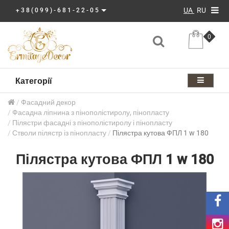
UA
RU
+38(099)-681-22-05
0
Категорії
Фасадний декор
Фасадна ліпнина з пінополістиролу, пінопласту
Пілястри фасадні з пінополістиролу і пінопласту
Стволи пілястр із пінопласту
Пілястра кутова ФПЛ 1 w 180
Пілястра кутова ФПЛ 1 w 180