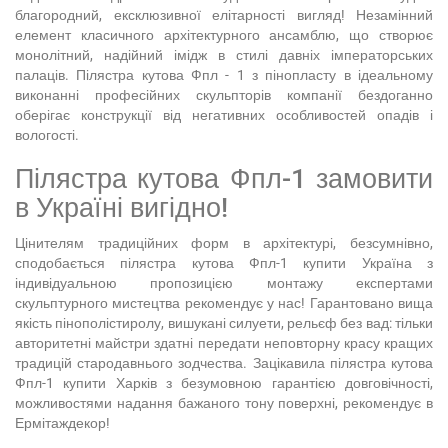
благородний, ексклюзивної елітарності вигляд! Незамінний
елемент класичного архітектурного ансамблю, що створює
монолітний, надійний імідж в стилі давніх імператорських
палаців. Пілястра кутова Фпл - 1 з пінопласту в ідеальному
виконанні професійних скульпторів компанії бездоганно
оберігає конструкції від негативних особливостей опадів і
вологості.
Пілястра кутова Фпл-1 замовити
в Україні вигідно!
Цінителям традиційних форм в архітектурі, безсумнівно,
сподобається пілястра кутова Фпл-1 купити Україна з
індивідуальною пропозицією монтажу експертами
скульптурного мистецтва рекомендує у нас! Гарантовано вища
якість пінополістиролу, вишукані силуети, рельєф без вад: тільки
авторитетні майстри здатні передати неповторну красу кращих
традицій стародавнього зодчества. Зацікавила пілястра кутова
Фпл-1 купити Харків з безумовною гарантією довговічності,
можливостями надання бажаного тону поверхні, рекомендує в
Ермітаждекор!