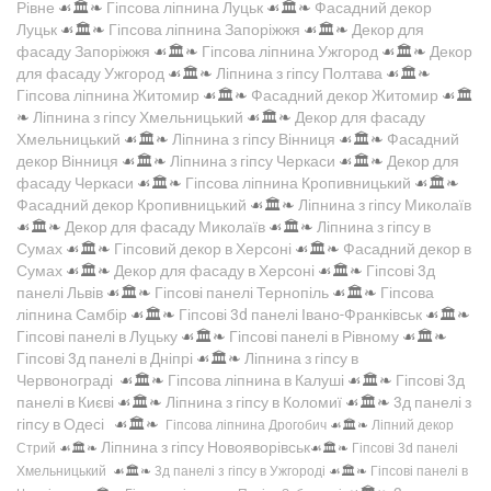
Рівне
☙🏛️❧
Гіпсова ліпнина Луцьк
☙🏛️❧
Фасадний декор
Луцьк
☙🏛️❧
Гіпсова ліпнина Запоріжжя
☙🏛️❧
Декор для
фасаду Запоріжжя
☙🏛️❧
Гіпсова ліпнина Ужгород
☙🏛️❧
Декор
для фасаду Ужгород
☙🏛️❧
Ліпнина з гіпсу Полтава
☙🏛️❧
Гіпсова ліпнина Житомир
☙🏛️❧
Фасадний декор Житомир
☙🏛️
❧
Ліпнина з гіпсу Хмельницький
☙🏛️❧
Декор для фасаду
Хмельницький
☙🏛️❧
Ліпнина з гіпсу Вінниця
☙🏛️❧
Фасадний
декор Вінниця
☙🏛️❧
Ліпнина з гіпсу Черкаси
☙🏛️❧
Декор для
фасаду Черкаси
☙🏛️❧
Гіпсова ліпнина Кропивницький
☙🏛️❧
Фасадний декор Кропивницький
☙🏛️❧
Ліпнина з гіпсу Миколаїв
☙🏛️❧
Декор для фасаду Миколаїв
☙🏛️❧
Ліпнина з гіпсу в
Сумах
☙🏛️❧
Гіпсовий декор в Херсоні
☙🏛️❧
Фасадний декор в
Сумах
☙🏛️❧
Декор для фасаду в Херсоні
☙🏛️❧
Гіпсові 3д
панелі Львів
☙🏛️❧
Гіпсові панелі Тернопіль
☙🏛️❧
Гіпсова
ліпнина Самбір
☙🏛️❧
Гіпсові 3d панелі Івано-Франківськ
☙🏛️❧
Гіпсові панелі в Луцьку
☙🏛️❧
Гіпсові панелі в Рівному
☙🏛️❧
Гіпсові 3д панелі в Дніпрі
☙🏛️❧
Ліпнина з гіпсу в
Червонограді
☙🏛️❧
Гіпсова ліпнина в Калуші
☙🏛️❧
Гіпсові 3д
панелі в Києві
☙🏛️❧
Ліпнина з гіпсу в Коломиї
☙🏛️❧
3д панелі з
гіпсу в Одесі
☙🏛️❧
Гіпсова ліпнина Дрогобич
☙🏛️❧
Ліпний декор
Ліпнина з гіпсу Новояворівськ
Стрий
☙🏛️❧
☙🏛️❧
Гіпсові 3d панелі
Хмельницький
☙🏛️❧
3д панелі з гіпсу в Ужгороді
☙🏛️❧
Гіпсові панелі в