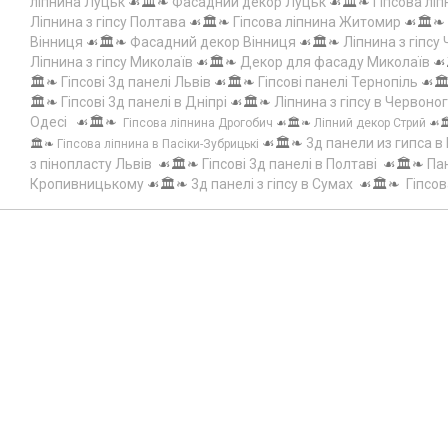
ліпнина Луцьк
☙🏛️❧
Фасадний декор Луцьк
☙🏛️❧
Гіпсова лі
Ліпнина з гіпсу Полтава
☙🏛️❧
Гіпсова ліпнина Житомир
☙🏛️❧
Вінниця
☙🏛️❧
Фасадний декор Вінниця
☙🏛️❧
Ліпнина з гіпсу
Ліпнина з гіпсу Миколаїв
☙🏛️❧
Декор для фасаду Миколаїв
☙
🏛️❧
Гіпсові 3д панелі Львів
☙🏛️❧
Гіпсові панелі Тернопіль
☙🏛
🏛️❧
Гіпсові 3д панелі в Дніпрі
☙🏛️❧
Ліпнина з гіпсу в Червоно
Одесі
☙🏛️❧
Гіпсова ліпнина Дрогобич
☙🏛️❧
Ліпний декор Стрий
☙
☙🏛️❧
3д панели из гипса в
🏛️❧
Гіпсова ліпнина в Пасіки-Зубрицькі
з пінопласту Львів
☙🏛️❧
Гіпсові 3д панелі в Полтаві
☙🏛️❧
Пан
Кропивницькому
☙🏛️❧
3д панелі з гіпсу в Сумах
☙🏛️❧
Гіпсов