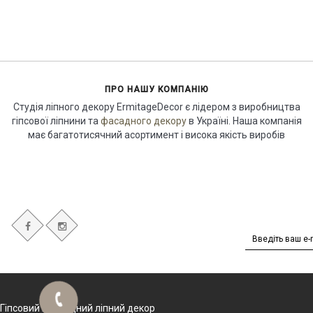
ПРО НАШУ КОМПАНІЮ
Студія ліпного декору ErmitageDecor є лідером з виробництва
гіпсової ліпнини та
фасадного декору
в Україні. Наша компанія
має багатотисячний асортимент і висока якість виробів
Гіпсовий і фасадний ліпний декор