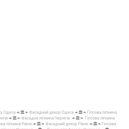
су Одеса
☙🏛️❧
Фасадний декор Одеса
☙🏛️❧
Гіпсова ліпнина
нігів
☙🏛️❧
Фасадна ліпнина Чернігів
☙🏛️❧
Гіпсова ліпнина
ова ліпнина Рівне
☙🏛️❧
Фасадний декор Рівне
☙🏛️❧
Гіпсова