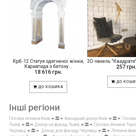
Крб-12 Статуя одягненої жінки,
3D панель "Квадрати"
Кариатида з бетону....
257 грн
18 616 грн.
ДО КОШИ
ДО КОШИКА
Інші регіони
Гіпсова ліпнина Київ
☙🏛️❧
Фасадний декор Київ
☙🏛️❧
Гіпсов
Львів
☙🏛️❧
Декор на фасад Львів
☙🏛️❧
Гіпсова ліпнина Терн
Чернівці
☙🏛️❧
Декор для фасаду Чернівці
☙🏛️❧
Ліпнина Іва