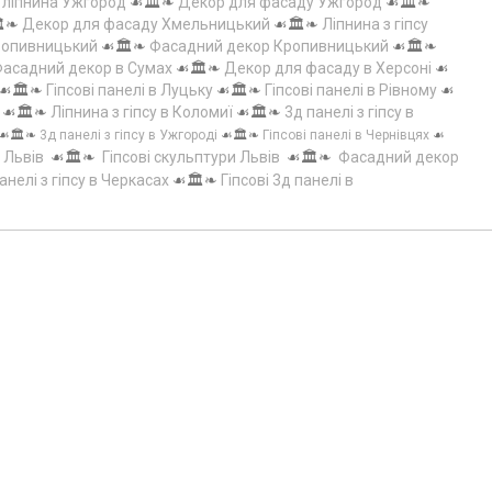
а ліпнина Ужгород
☙🏛️❧
Декор для фасаду Ужгород
☙🏛️❧
️❧
Декор для фасаду Хмельницький
☙🏛️❧
Ліпнина з гіпсу
Кропивницький
☙🏛️❧
Фасадний декор Кропивницький
☙🏛️❧
асадний декор в Сумах
☙🏛️❧
Декор для фасаду в Херсоні
☙
☙🏛️❧
Гіпсові панелі в Луцьку
☙🏛️❧
Гіпсові панелі в Рівному
☙
☙🏛️❧
Ліпнина з гіпсу в Коломиї
☙🏛️❧
3д панелі з гіпсу в
☙🏛️❧
3д панелі з гіпсу в Ужгороді
☙🏛️❧
Гіпсові панелі в Чернівцях
☙
 Львів
☙🏛️❧
Гіпсові скульптури Львів
☙🏛️❧
Фасадний декор
анелі з гіпсу в Черкасах
☙🏛️❧
Гіпсові 3д панелі в