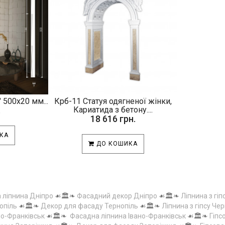
 500х20 мм...
Крб-11 Статуя одягненої жінки,
.
Кариатида з бетону....
18 616 грн.
КА
ДО КОШИКА
а ліпнина Дніпро
☙🏛️❧
Фасадний декор Дніпро
☙🏛️❧
Ліпнина з гіп
опіль
☙🏛️❧
Декор для фасаду Тернопіль
☙🏛️❧
Ліпнина з гіпсу Чер
но-Франківськ
☙🏛️❧
Фасадна ліпнина Івано-Франківськ
☙🏛️❧
Гіпс