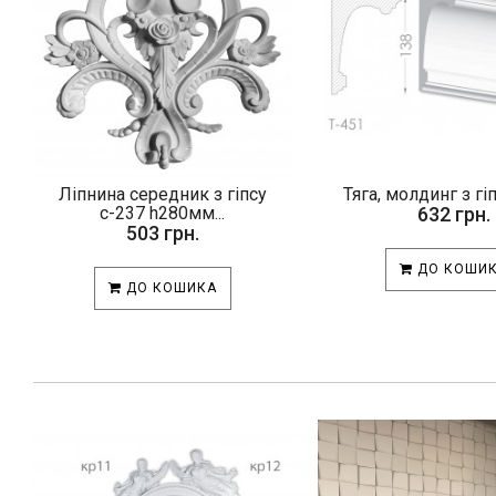
Ліпнина середник з гіпсу
Тяга, молдинг з гі
с-237 h280мм...
632 грн.
503 грн.
ДО КОШИ
ДО КОШИКА