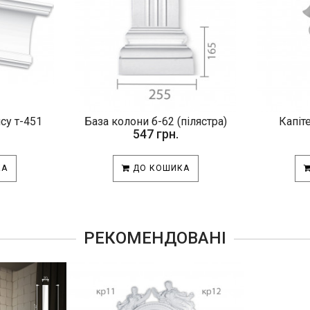
псу т-451
База колони б-62 (пілястра)
Капіте
547 грн.
КА
ДО КОШИКА
РЕКОМЕНДОВАНІ