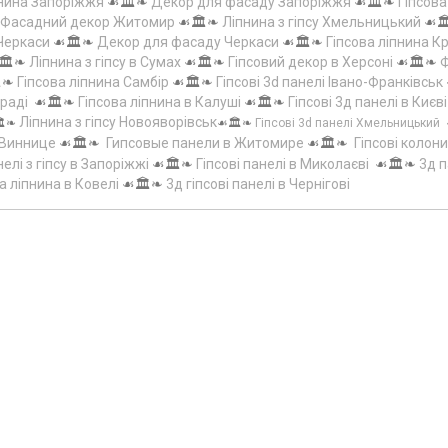
пнина Запоріжжя
☙🏛️❧
Декор для фасаду Запоріжжя
☙🏛️❧
Гіпсов
Фасадний декор Житомир
☙🏛️❧
Ліпнина з гіпсу Хмельницький
☙
 Черкаси
☙🏛️❧
Декор для фасаду Черкаси
☙🏛️❧
Гіпсова ліпнина 
🏛️❧
Ліпнина з гіпсу в Сумах
☙🏛️❧
Гіпсовий декор в Херсоні
☙🏛️❧
Ф
️❧
Гіпсова ліпнина Самбір
☙🏛️❧
Гіпсові 3d панелі Івано-Франківськ
граді
☙🏛️❧
Гіпсова ліпнина в Калуші
☙🏛️❧
Гіпсові 3д панелі в Києві
Ліпнина з гіпсу Новояворівськ
️❧
☙🏛️❧
Гіпсові 3d панелі Хмельницький
 Виннице
☙🏛️❧
Гипсовые панели в Житомире
☙🏛️❧
Гіпсові колони
елі з гіпсу в Запоріжжі
☙🏛️❧
Гіпсові панелі в Миколаєві
☙🏛️❧
3д п
а ліпнина в Ковелі
☙🏛️❧
3д гіпсові панелі в Чернігові