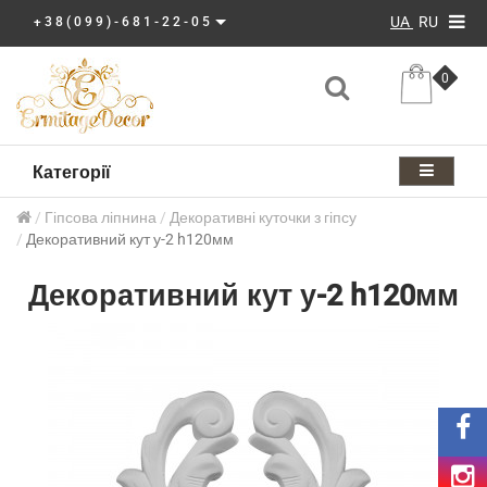
UA
RU
+38(099)-681-22-05
0
Категорії
Гіпсова ліпнина
Декоративні куточки з гіпсу
Декоративний кут у-2 h120мм
Декоративний кут у-2 h120мм