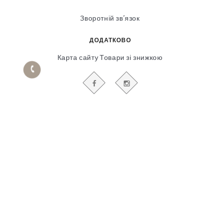
Зворотній зв’язок
ДОДАТКОВО
Карта сайту
Товари зі знижкою
БУДЬТЕ В КУРСІ НАШИХ АКЦІЙ І НОВИН
Гіпсовий і фасадний ліпний декор
© 2018-2025
Продвижение сайта