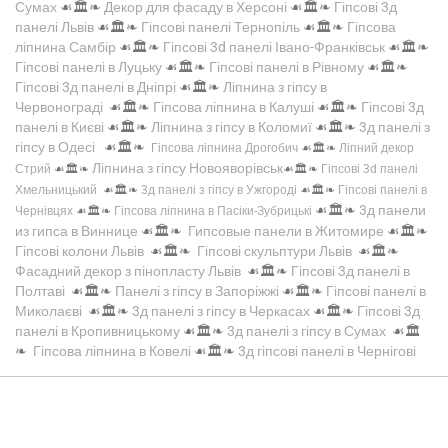
Сумах
☙🏛️❧
Декор для фасаду в Херсоні
☙🏛️❧
Гіпсові 3д
панелі Львів
☙🏛️❧
Гіпсові панелі Тернопіль
☙🏛️❧
Гіпсова
ліпнина Самбір
☙🏛️❧
Гіпсові 3d панелі Івано-Франківськ
☙🏛️❧
Гіпсові панелі в Луцьку
☙🏛️❧
Гіпсові панелі в Рівному
☙🏛️❧
Гіпсові 3д панелі в Дніпрі
☙🏛️❧
Ліпнина з гіпсу в
Червонограді
☙🏛️❧
Гіпсова ліпнина в Калуші
☙🏛️❧
Гіпсові 3д
панелі в Києві
☙🏛️❧
Ліпнина з гіпсу в Коломиї
☙🏛️❧
3д панелі з
гіпсу в Одесі
☙🏛️❧
Гіпсова ліпнина Дрогобич
☙🏛️❧
Ліпний декор
Ліпнина з гіпсу Новояворівськ
Стрий
☙🏛️❧
☙🏛️❧
Гіпсові 3d панелі
Хмельницький
☙🏛️❧
3д панелі з гіпсу в Ужгороді
☙🏛️❧
Гіпсові панелі в
☙🏛️❧
3д панели
Чернівцях
☙🏛️❧
Гіпсова ліпнина в Пасіки-Зубрицькі
из гипса в Виннице
☙🏛️❧
Гипсовые панели в Житомире
☙🏛️❧
Гіпсові колони Львів
☙🏛️❧
Гіпсові скульптури Львів
☙🏛️❧
Фасадний декор з пінопласту Львів
☙🏛️❧
Гіпсові 3д панелі в
Полтаві
☙🏛️❧
Панелі з гіпсу в Запоріжжі
☙🏛️❧
Гіпсові панелі в
Миколаєві
☙🏛️❧
3д панелі з гіпсу в Черкасах
☙🏛️❧
Гіпсові 3д
панелі в Кропивницькому
☙🏛️❧
3д панелі з гіпсу в Сумах
☙🏛️
❧
Гіпсова ліпнина в Ковелі
☙🏛️❧
3д гіпсові панелі в Чернігові