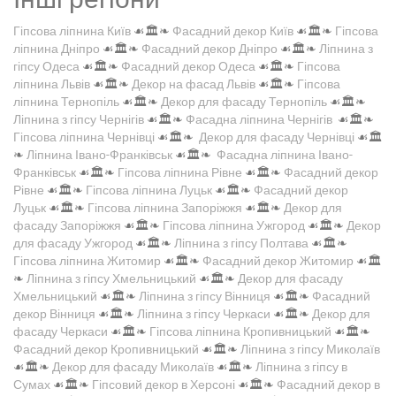
Гіпсова ліпнина Київ
☙🏛️❧
Фасадний декор Київ
☙🏛️❧
Гіпсова
ліпнина Дніпро
☙🏛️❧
Фасадний декор Дніпро
☙🏛️❧
Ліпнина з
гіпсу Одеса
☙🏛️❧
Фасадний декор Одеса
☙🏛️❧
Гіпсова
ліпнина Львів
☙🏛️❧
Декор на фасад Львів
☙🏛️❧
Гіпсова
ліпнина Тернопіль
☙🏛️❧
Декор для фасаду Тернопіль
☙🏛️❧
Ліпнина з гіпсу Чернігів
☙🏛️❧
Фасадна ліпнина Чернігів
☙🏛️❧
Гіпсова ліпнина Чернівці
☙🏛️❧
Декор для фасаду Чернівці
☙🏛️
❧
Ліпнина Івано-Франківськ
☙🏛️❧
Фасадна ліпнина Івано-
Франківськ
☙🏛️❧
Гіпсова ліпнина Рівне
☙🏛️❧
Фасадний декор
Рівне
☙🏛️❧
Гіпсова ліпнина Луцьк
☙🏛️❧
Фасадний декор
Луцьк
☙🏛️❧
Гіпсова ліпнина Запоріжжя
☙🏛️❧
Декор для
фасаду Запоріжжя
☙🏛️❧
Гіпсова ліпнина Ужгород
☙🏛️❧
Декор
для фасаду Ужгород
☙🏛️❧
Ліпнина з гіпсу Полтава
☙🏛️❧
Гіпсова ліпнина Житомир
☙🏛️❧
Фасадний декор Житомир
☙🏛️
❧
Ліпнина з гіпсу Хмельницький
☙🏛️❧
Декор для фасаду
Хмельницький
☙🏛️❧
Ліпнина з гіпсу Вінниця
☙🏛️❧
Фасадний
декор Вінниця
☙🏛️❧
Ліпнина з гіпсу Черкаси
☙🏛️❧
Декор для
фасаду Черкаси
☙🏛️❧
Гіпсова ліпнина Кропивницький
☙🏛️❧
Фасадний декор Кропивницький
☙🏛️❧
Ліпнина з гіпсу Миколаїв
☙🏛️❧
Декор для фасаду Миколаїв
☙🏛️❧
Ліпнина з гіпсу в
Сумах
☙🏛️❧
Гіпсовий декор в Херсоні
☙🏛️❧
Фасадний декор в