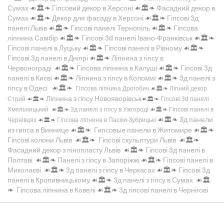
Сумах
☙🏛️❧
Гіпсовий декор в Херсоні
☙🏛️❧
Фасадний декор в
Сумах
☙🏛️❧
Декор для фасаду в Херсоні
☙🏛️❧
Гіпсові 3д
панелі Львів
☙🏛️❧
Гіпсові панелі Тернопіль
☙🏛️❧
Гіпсова
ліпнина Самбір
☙🏛️❧
Гіпсові 3d панелі Івано-Франківськ
☙🏛️❧
Гіпсові панелі в Луцьку
☙🏛️❧
Гіпсові панелі в Рівному
☙🏛️❧
Гіпсові 3д панелі в Дніпрі
☙🏛️❧
Ліпнина з гіпсу в
Червонограді
☙🏛️❧
Гіпсова ліпнина в Калуші
☙🏛️❧
Гіпсові 3д
панелі в Києві
☙🏛️❧
Ліпнина з гіпсу в Коломиї
☙🏛️❧
3д панелі з
гіпсу в Одесі
☙🏛️❧
Гіпсова ліпнина Дрогобич
☙🏛️❧
Ліпний декор
Ліпнина з гіпсу Новояворівськ
Стрий
☙🏛️❧
☙🏛️❧
Гіпсові 3d панелі
Хмельницький
☙🏛️❧
3д панелі з гіпсу в Ужгороді
☙🏛️❧
Гіпсові панелі в
☙🏛️❧
3д панели
Чернівцях
☙🏛️❧
Гіпсова ліпнина в Пасіки-Зубрицькі
из гипса в Виннице
☙🏛️❧
Гипсовые панели в Житомире
☙🏛️❧
Гіпсові колони Львів
☙🏛️❧
Гіпсові скульптури Львів
☙🏛️❧
Фасадний декор з пінопласту Львів
☙🏛️❧
Гіпсові 3д панелі в
Полтаві
☙🏛️❧
Панелі з гіпсу в Запоріжжі
☙🏛️❧
Гіпсові панелі в
Миколаєві
☙🏛️❧
3д панелі з гіпсу в Черкасах
☙🏛️❧
Гіпсові 3д
панелі в Кропивницькому
☙🏛️❧
3д панелі з гіпсу в Сумах
☙🏛️
❧
Гіпсова ліпнина в Ковелі
☙🏛️❧
3д гіпсові панелі в Чернігові