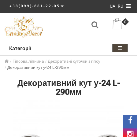
UA
RU
+38(099)-681-22-05
0
Категорії
Гіпсова ліпнина
Декоративні куточки з гіпсу
Декоративний кут у-24 L-290мм
Декоративний кут у-24 L-
290мм