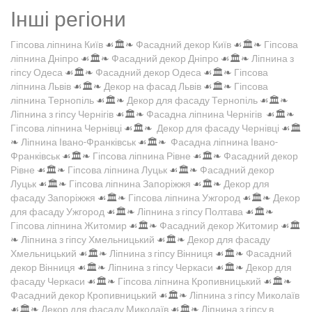
Інші регіони
Гіпсова ліпнина Київ
☙🏛️❧
Фасадний декор Київ
☙🏛️❧
Гіпсова
ліпнина Дніпро
☙🏛️❧
Фасадний декор Дніпро
☙🏛️❧
Ліпнина з
гіпсу Одеса
☙🏛️❧
Фасадний декор Одеса
☙🏛️❧
Гіпсова
ліпнина Львів
☙🏛️❧
Декор на фасад Львів
☙🏛️❧
Гіпсова
ліпнина Тернопіль
☙🏛️❧
Декор для фасаду Тернопіль
☙🏛️❧
Ліпнина з гіпсу Чернігів
☙🏛️❧
Фасадна ліпнина Чернігів
☙🏛️❧
Гіпсова ліпнина Чернівці
☙🏛️❧
Декор для фасаду Чернівці
☙🏛️
❧
Ліпнина Івано-Франківськ
☙🏛️❧
Фасадна ліпнина Івано-
Франківськ
☙🏛️❧
Гіпсова ліпнина Рівне
☙🏛️❧
Фасадний декор
Рівне
☙🏛️❧
Гіпсова ліпнина Луцьк
☙🏛️❧
Фасадний декор
Луцьк
☙🏛️❧
Гіпсова ліпнина Запоріжжя
☙🏛️❧
Декор для
фасаду Запоріжжя
☙🏛️❧
Гіпсова ліпнина Ужгород
☙🏛️❧
Декор
для фасаду Ужгород
☙🏛️❧
Ліпнина з гіпсу Полтава
☙🏛️❧
Гіпсова ліпнина Житомир
☙🏛️❧
Фасадний декор Житомир
☙🏛️
❧
Ліпнина з гіпсу Хмельницький
☙🏛️❧
Декор для фасаду
Хмельницький
☙🏛️❧
Ліпнина з гіпсу Вінниця
☙🏛️❧
Фасадний
декор Вінниця
☙🏛️❧
Ліпнина з гіпсу Черкаси
☙🏛️❧
Декор для
фасаду Черкаси
☙🏛️❧
Гіпсова ліпнина Кропивницький
☙🏛️❧
Фасадний декор Кропивницький
☙🏛️❧
Ліпнина з гіпсу Миколаїв
☙🏛️❧
Декор для фасаду Миколаїв
☙🏛️❧
Ліпнина з гіпсу в