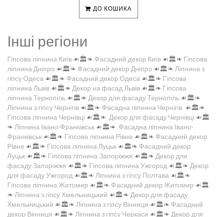
ДО КОШИКА
Інші регіони
Гіпсова ліпнина Київ
☙🏛️❧
Фасадний декор Київ
☙🏛️❧
Гіпсова
ліпнина Дніпро
☙🏛️❧
Фасадний декор Дніпро
☙🏛️❧
Ліпнина з
гіпсу Одеса
☙🏛️❧
Фасадний декор Одеса
☙🏛️❧
Гіпсова
ліпнина Львів
☙🏛️❧
Декор на фасад Львів
☙🏛️❧
Гіпсова
ліпнина Тернопіль
☙🏛️❧
Декор для фасаду Тернопіль
☙🏛️❧
Ліпнина з гіпсу Чернігів
☙🏛️❧
Фасадна ліпнина Чернігів
☙🏛️❧
Гіпсова ліпнина Чернівці
☙🏛️❧
Декор для фасаду Чернівці
☙🏛️
❧
Ліпнина Івано-Франківськ
☙🏛️❧
Фасадна ліпнина Івано-
Франківськ
☙🏛️❧
Гіпсова ліпнина Рівне
☙🏛️❧
Фасадний декор
Рівне
☙🏛️❧
Гіпсова ліпнина Луцьк
☙🏛️❧
Фасадний декор
Луцьк
☙🏛️❧
Гіпсова ліпнина Запоріжжя
☙🏛️❧
Декор для
фасаду Запоріжжя
☙🏛️❧
Гіпсова ліпнина Ужгород
☙🏛️❧
Декор
для фасаду Ужгород
☙🏛️❧
Ліпнина з гіпсу Полтава
☙🏛️❧
Гіпсова ліпнина Житомир
☙🏛️❧
Фасадний декор Житомир
☙🏛️
❧
Ліпнина з гіпсу Хмельницький
☙🏛️❧
Декор для фасаду
Хмельницький
☙🏛️❧
Ліпнина з гіпсу Вінниця
☙🏛️❧
Фасадний
декор Вінниця
☙🏛️❧
Ліпнина з гіпсу Черкаси
☙🏛️❧
Декор для