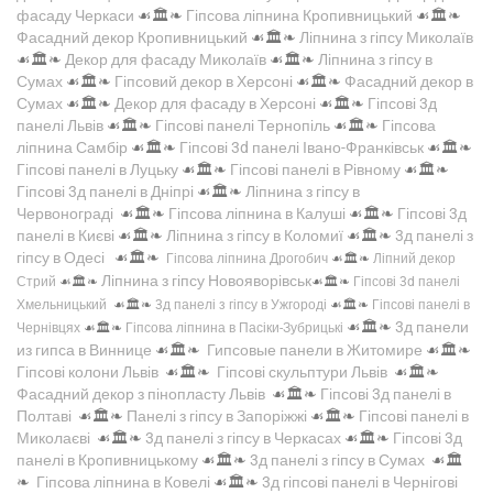
фасаду Черкаси
☙🏛️❧
Гіпсова ліпнина Кропивницький
☙🏛️❧
Фасадний декор Кропивницький
☙🏛️❧
Ліпнина з гіпсу Миколаїв
☙🏛️❧
Декор для фасаду Миколаїв
☙🏛️❧
Ліпнина з гіпсу в
Сумах
☙🏛️❧
Гіпсовий декор в Херсоні
☙🏛️❧
Фасадний декор в
Сумах
☙🏛️❧
Декор для фасаду в Херсоні
☙🏛️❧
Гіпсові 3д
панелі Львів
☙🏛️❧
Гіпсові панелі Тернопіль
☙🏛️❧
Гіпсова
ліпнина Самбір
☙🏛️❧
Гіпсові 3d панелі Івано-Франківськ
☙🏛️❧
Гіпсові панелі в Луцьку
☙🏛️❧
Гіпсові панелі в Рівному
☙🏛️❧
Гіпсові 3д панелі в Дніпрі
☙🏛️❧
Ліпнина з гіпсу в
Червонограді
☙🏛️❧
Гіпсова ліпнина в Калуші
☙🏛️❧
Гіпсові 3д
панелі в Києві
☙🏛️❧
Ліпнина з гіпсу в Коломиї
☙🏛️❧
3д панелі з
гіпсу в Одесі
☙🏛️❧
Гіпсова ліпнина Дрогобич
☙🏛️❧
Ліпний декор
Ліпнина з гіпсу Новояворівськ
Стрий
☙🏛️❧
☙🏛️❧
Гіпсові 3d панелі
Хмельницький
☙🏛️❧
3д панелі з гіпсу в Ужгороді
☙🏛️❧
Гіпсові панелі в
☙🏛️❧
3д панели
Чернівцях
☙🏛️❧
Гіпсова ліпнина в Пасіки-Зубрицькі
из гипса в Виннице
☙🏛️❧
Гипсовые панели в Житомире
☙🏛️❧
Гіпсові колони Львів
☙🏛️❧
Гіпсові скульптури Львів
☙🏛️❧
Фасадний декор з пінопласту Львів
☙🏛️❧
Гіпсові 3д панелі в
Полтаві
☙🏛️❧
Панелі з гіпсу в Запоріжжі
☙🏛️❧
Гіпсові панелі в
Миколаєві
☙🏛️❧
3д панелі з гіпсу в Черкасах
☙🏛️❧
Гіпсові 3д
панелі в Кропивницькому
☙🏛️❧
3д панелі з гіпсу в Сумах
☙🏛️
❧
Гіпсова ліпнина в Ковелі
☙🏛️❧
3д гіпсові панелі в Чернігові