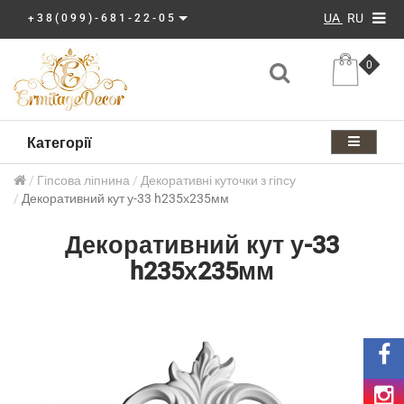
UA
RU
+38(099)-681-22-05
0
Категорії
Гіпсова ліпнина
Декоративні куточки з гіпсу
Декоративний кут у-33 h235х235мм
Декоративний кут у-33
h235х235мм