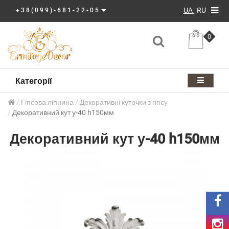
UA
RU
+38(099)-681-22-05
0
Категорії
Гіпсова ліпнина
Декоративні куточки з гіпсу
Декоративний кут у-40 h150мм
Декоративний кут у-40 h150мм