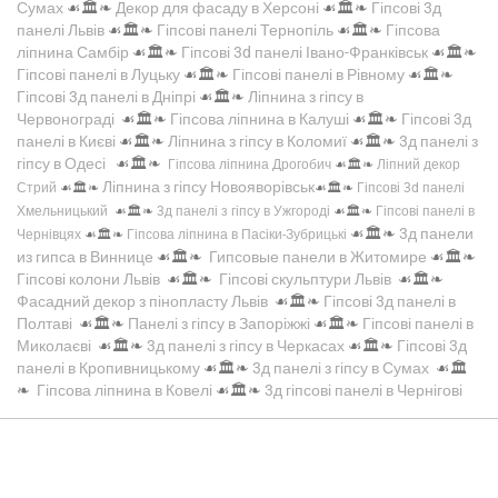
Сумах
☙🏛️❧
Декор для фасаду в Херсоні
☙🏛️❧
Гіпсові 3д
панелі Львів
☙🏛️❧
Гіпсові панелі Тернопіль
☙🏛️❧
Гіпсова
ліпнина Самбір
☙🏛️❧
Гіпсові 3d панелі Івано-Франківськ
☙🏛️❧
Гіпсові панелі в Луцьку
☙🏛️❧
Гіпсові панелі в Рівному
☙🏛️❧
Гіпсові 3д панелі в Дніпрі
☙🏛️❧
Ліпнина з гіпсу в
Червонограді
☙🏛️❧
Гіпсова ліпнина в Калуші
☙🏛️❧
Гіпсові 3д
панелі в Києві
☙🏛️❧
Ліпнина з гіпсу в Коломиї
☙🏛️❧
3д панелі з
гіпсу в Одесі
☙🏛️❧
Гіпсова ліпнина Дрогобич
☙🏛️❧
Ліпний декор
Ліпнина з гіпсу Новояворівськ
Стрий
☙🏛️❧
☙🏛️❧
Гіпсові 3d панелі
Хмельницький
☙🏛️❧
3д панелі з гіпсу в Ужгороді
☙🏛️❧
Гіпсові панелі в
☙🏛️❧
3д панели
Чернівцях
☙🏛️❧
Гіпсова ліпнина в Пасіки-Зубрицькі
из гипса в Виннице
☙🏛️❧
Гипсовые панели в Житомире
☙🏛️❧
Гіпсові колони Львів
☙🏛️❧
Гіпсові скульптури Львів
☙🏛️❧
Фасадний декор з пінопласту Львів
☙🏛️❧
Гіпсові 3д панелі в
Полтаві
☙🏛️❧
Панелі з гіпсу в Запоріжжі
☙🏛️❧
Гіпсові панелі в
Миколаєві
☙🏛️❧
3д панелі з гіпсу в Черкасах
☙🏛️❧
Гіпсові 3д
панелі в Кропивницькому
☙🏛️❧
3д панелі з гіпсу в Сумах
☙🏛️
❧
Гіпсова ліпнина в Ковелі
☙🏛️❧
3д гіпсові панелі в Чернігові