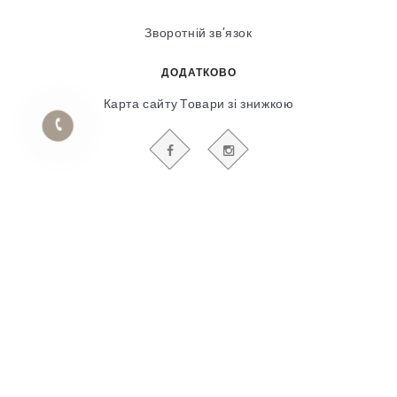
Зворотній зв’язок
ДОДАТКОВО
Карта сайту
Товари зі знижкою
БУДЬТЕ В КУРСІ НАШИХ АКЦІЙ І НОВИН
Гіпсовий і фасадний ліпний декор
© 2018-2025
Продвижение сайта