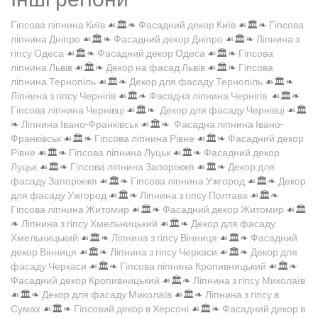
Гіпсова ліпнина Київ
☙🏛️❧
Фасадний декор Київ
☙🏛️❧
Гіпсова
ліпнина Дніпро
☙🏛️❧
Фасадний декор Дніпро
☙🏛️❧
Ліпнина з
гіпсу Одеса
☙🏛️❧
Фасадний декор Одеса
☙🏛️❧
Гіпсова
ліпнина Львів
☙🏛️❧
Декор на фасад Львів
☙🏛️❧
Гіпсова
ліпнина Тернопіль
☙🏛️❧
Декор для фасаду Тернопіль
☙🏛️❧
Ліпнина з гіпсу Чернігів
☙🏛️❧
Фасадна ліпнина Чернігів
☙🏛️❧
Гіпсова ліпнина Чернівці
☙🏛️❧
Декор для фасаду Чернівці
☙🏛️
❧
Ліпнина Івано-Франківськ
☙🏛️❧
Фасадна ліпнина Івано-
Франківськ
☙🏛️❧
Гіпсова ліпнина Рівне
☙🏛️❧
Фасадний декор
Рівне
☙🏛️❧
Гіпсова ліпнина Луцьк
☙🏛️❧
Фасадний декор
Луцьк
☙🏛️❧
Гіпсова ліпнина Запоріжжя
☙🏛️❧
Декор для
фасаду Запоріжжя
☙🏛️❧
Гіпсова ліпнина Ужгород
☙🏛️❧
Декор
для фасаду Ужгород
☙🏛️❧
Ліпнина з гіпсу Полтава
☙🏛️❧
Гіпсова ліпнина Житомир
☙🏛️❧
Фасадний декор Житомир
☙🏛️
❧
Ліпнина з гіпсу Хмельницький
☙🏛️❧
Декор для фасаду
Хмельницький
☙🏛️❧
Ліпнина з гіпсу Вінниця
☙🏛️❧
Фасадний
декор Вінниця
☙🏛️❧
Ліпнина з гіпсу Черкаси
☙🏛️❧
Декор для
фасаду Черкаси
☙🏛️❧
Гіпсова ліпнина Кропивницький
☙🏛️❧
Фасадний декор Кропивницький
☙🏛️❧
Ліпнина з гіпсу Миколаїв
☙🏛️❧
Декор для фасаду Миколаїв
☙🏛️❧
Ліпнина з гіпсу в
Сумах
☙🏛️❧
Гіпсовий декор в Херсоні
☙🏛️❧
Фасадний декор в