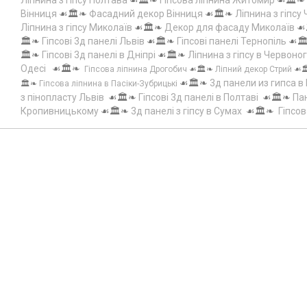
Ліпнина з гіпсу Полтава
☙🏛️❧
Гіпсова ліпнина Житомир
☙🏛️❧
Вінниця
☙🏛️❧
Фасадний декор Вінниця
☙🏛️❧
Ліпнина з гіпсу
Ліпнина з гіпсу Миколаїв
☙🏛️❧
Декор для фасаду Миколаїв
☙
🏛️❧
Гіпсові 3д панелі Львів
☙🏛️❧
Гіпсові панелі Тернопіль
☙🏛
🏛️❧
Гіпсові 3д панелі в Дніпрі
☙🏛️❧
Ліпнина з гіпсу в Червоно
Одесі
☙🏛️❧
Гіпсова ліпнина Дрогобич
☙🏛️❧
Ліпний декор Стрий
☙
☙🏛️❧
3д панели из гипса в
🏛️❧
Гіпсова ліпнина в Пасіки-Зубрицькі
з пінопласту Львів
☙🏛️❧
Гіпсові 3д панелі в Полтаві
☙🏛️❧
Пан
Кропивницькому
☙🏛️❧
3д панелі з гіпсу в Сумах
☙🏛️❧
Гіпсов