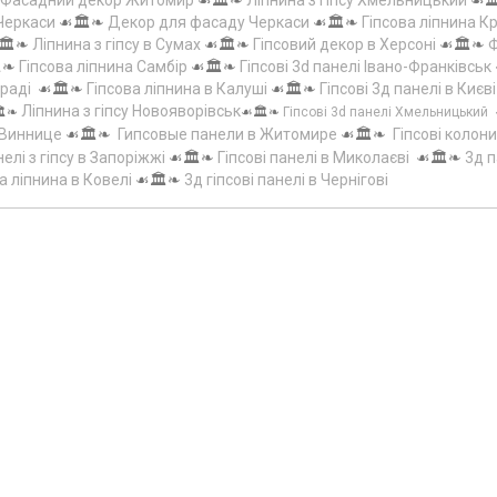
Фасадний декор Житомир
☙🏛️❧
Ліпнина з гіпсу Хмельницький
☙
 Черкаси
☙🏛️❧
Декор для фасаду Черкаси
☙🏛️❧
Гіпсова ліпнина 
🏛️❧
Ліпнина з гіпсу в Сумах
☙🏛️❧
Гіпсовий декор в Херсоні
☙🏛️❧
Ф
️❧
Гіпсова ліпнина Самбір
☙🏛️❧
Гіпсові 3d панелі Івано-Франківськ
граді
☙🏛️❧
Гіпсова ліпнина в Калуші
☙🏛️❧
Гіпсові 3д панелі в Києві
Ліпнина з гіпсу Новояворівськ
️❧
☙🏛️❧
Гіпсові 3d панелі Хмельницький
 Виннице
☙🏛️❧
Гипсовые панели в Житомире
☙🏛️❧
Гіпсові колони
елі з гіпсу в Запоріжжі
☙🏛️❧
Гіпсові панелі в Миколаєві
☙🏛️❧
3д п
а ліпнина в Ковелі
☙🏛️❧
3д гіпсові панелі в Чернігові