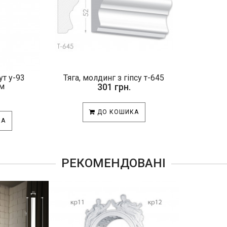
т у-93
Тяга, молдинг з гіпсу т-645
м
301 грн.
ДО КОШИКА
КА
РЕКОМЕНДОВАНІ