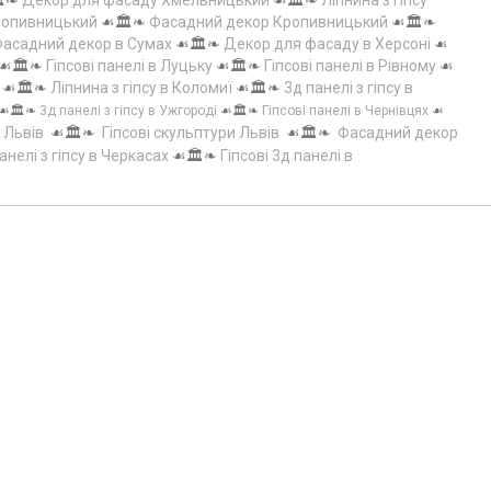
️❧
Декор для фасаду Хмельницький
☙🏛️❧
Ліпнина з гіпсу
Кропивницький
☙🏛️❧
Фасадний декор Кропивницький
☙🏛️❧
асадний декор в Сумах
☙🏛️❧
Декор для фасаду в Херсоні
☙
☙🏛️❧
Гіпсові панелі в Луцьку
☙🏛️❧
Гіпсові панелі в Рівному
☙
☙🏛️❧
Ліпнина з гіпсу в Коломиї
☙🏛️❧
3д панелі з гіпсу в
☙🏛️❧
3д панелі з гіпсу в Ужгороді
☙🏛️❧
Гіпсові панелі в Чернівцях
☙
 Львів
☙🏛️❧
Гіпсові скульптури Львів
☙🏛️❧
Фасадний декор
анелі з гіпсу в Черкасах
☙🏛️❧
Гіпсові 3д панелі в