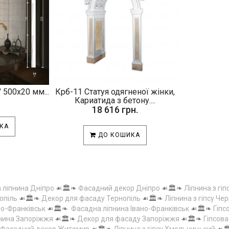
 500х20 мм...
Крб-11 Статуя одягненої жінки,
.
Кариатида з бетону....
18 616 грн.
КА
ДО КОШИКА
а ліпнина Дніпро
☙🏛️❧
Фасадний декор Дніпро
☙🏛️❧
Ліпнина з гіп
опіль
☙🏛️❧
Декор для фасаду Тернопіль
☙🏛️❧
Ліпнина з гіпсу Чер
но-Франківськ
☙🏛️❧
Фасадна ліпнина Івано-Франківськ
☙🏛️❧
Гіпс
пнина Запоріжжя
☙🏛️❧
Декор для фасаду Запоріжжя
☙🏛️❧
Гіпсов