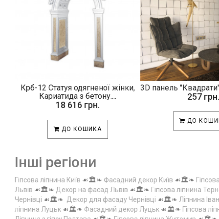
Крб-12 Статуя одягненої жінки,
3D панель "Квадрати"
Кариатида з бетону....
257 грн
18 616 грн.
ДО КОШИ
ДО КОШИКА
Інші регіони
Гіпсова ліпнина Київ
☙🏛️❧
Фасадний декор Київ
☙🏛️❧
Гіпсов
Львів
☙🏛️❧
Декор на фасад Львів
☙🏛️❧
Гіпсова ліпнина Терн
Чернівці
☙🏛️❧
Декор для фасаду Чернівці
☙🏛️❧
Ліпнина Іва
ліпнина Луцьк
☙🏛️❧
Фасадний декор Луцьк
☙🏛️❧
Гіпсова лі