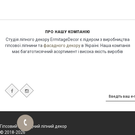
ПРО НАШУ КОМПАНІЮ
Студія ліпного декору ErmitageDecor є лідером з виробництва
гіпсової ліпнини та
фасадного декору
в Україні. Наша компанія
має багатотисячний асортимент і висока якість виробів
Гіпсовий і фасадний ліпний декор
© 2018-2026