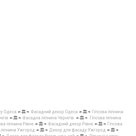
су Одеса
☙🏛️❧
Фасадний декор Одеса
☙🏛️❧
Гіпсова ліпнина
нігів
☙🏛️❧
Фасадна ліпнина Чернігів
☙🏛️❧
Гіпсова ліпнина
ова ліпнина Рівне
☙🏛️❧
Фасадний декор Рівне
☙🏛️❧
Гіпсова
а ліпнина Ужгород
☙🏛️❧
Декор для фасаду Ужгород
☙🏛️❧