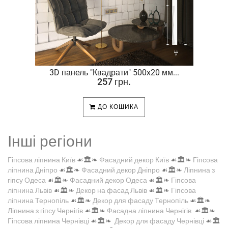
.
3D панель "Квадрати" 500х20 мм...
257 грн.
ДО КОШИКА
Інші регіони
Гіпсова ліпнина Київ
☙🏛️❧
Фасадний декор Київ
☙🏛️❧
Гіпсова
ліпнина Дніпро
☙🏛️❧
Фасадний декор Дніпро
☙🏛️❧
Ліпнина з
гіпсу Одеса
☙🏛️❧
Фасадний декор Одеса
☙🏛️❧
Гіпсова
ліпнина Львів
☙🏛️❧
Декор на фасад Львів
☙🏛️❧
Гіпсова
ліпнина Тернопіль
☙🏛️❧
Декор для фасаду Тернопіль
☙🏛️❧
Ліпнина з гіпсу Чернігів
☙🏛️❧
Фасадна ліпнина Чернігів
☙🏛️❧
Гіпсова ліпнина Чернівці
☙🏛️❧
Декор для фасаду Чернівці
☙🏛️