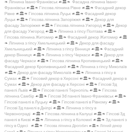
❧
Ліпнина Івано-Франківськ
☙🏛️❧
Фасадна ліпнина Івано-
Франківськ
☙🏛️❧
Гіпсова ліпнина Рівне
☙🏛️❧
Фасадний декор
Рівне
☙🏛️❧
Гіпсова ліпнина Луцьк
☙🏛️❧
Фасадний декор
Луцьк
☙🏛️❧
Гіпсова ліпнина Запоріжжя
☙🏛️❧
Декор для
фасаду Запоріжжя
☙🏛️❧
Гіпсова ліпнина Ужгород
☙🏛️❧
Декор
для фасаду Ужгород
☙🏛️❧
Ліпнина з гіпсу Полтава
☙🏛️❧
Гіпсова ліпнина Житомир
☙🏛️❧
Фасадний декор Житомир
☙🏛️
❧
Ліпнина з гіпсу Хмельницький
☙🏛️❧
Декор для фасаду
Хмельницький
☙🏛️❧
Ліпнина з гіпсу Вінниця
☙🏛️❧
Фасадний
декор Вінниця
☙🏛️❧
Ліпнина з гіпсу Черкаси
☙🏛️❧
Декор для
фасаду Черкаси
☙🏛️❧
Гіпсова ліпнина Кропивницький
☙🏛️❧
Фасадний декор Кропивницький
☙🏛️❧
Ліпнина з гіпсу Миколаїв
☙🏛️❧
Декор для фасаду Миколаїв
☙🏛️❧
Ліпнина з гіпсу в
Сумах
☙🏛️❧
Гіпсовий декор в Херсоні
☙🏛️❧
Фасадний декор в
Сумах
☙🏛️❧
Декор для фасаду в Херсоні
☙🏛️❧
Гіпсові 3д
панелі Львів
☙🏛️❧
Гіпсові панелі Тернопіль
☙🏛️❧
Гіпсова
ліпнина Самбір
☙🏛️❧
Гіпсові 3d панелі Івано-Франківськ
☙🏛️❧
Гіпсові панелі в Луцьку
☙🏛️❧
Гіпсові панелі в Рівному
☙🏛️❧
Гіпсові 3д панелі в Дніпрі
☙🏛️❧
Ліпнина з гіпсу в
Червонограді
☙🏛️❧
Гіпсова ліпнина в Калуші
☙🏛️❧
Гіпсові 3д
панелі в Києві
☙🏛️❧
Ліпнина з гіпсу в Коломиї
☙🏛️❧
3д панелі з
гіпсу в Одесі
☙🏛️❧
Гіпсова ліпнина Дрогобич
☙🏛️❧
Ліпний декор
Ліпнина з гіпсу Новояворівськ
Стрий
☙🏛️❧
☙🏛️❧
Гіпсові 3d панелі