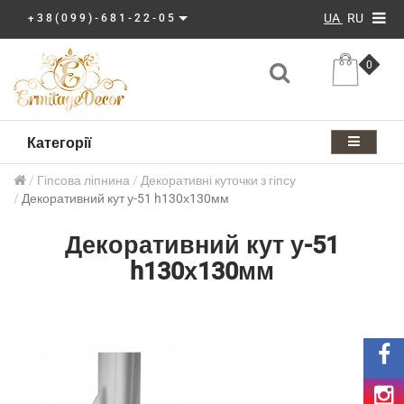
UA
RU
+38(099)-681-22-05
0
Категорії
Гіпсова ліпнина
Декоративні куточки з гіпсу
Декоративний кут у-51 h130х130мм
Декоративний кут у-51
h130х130мм