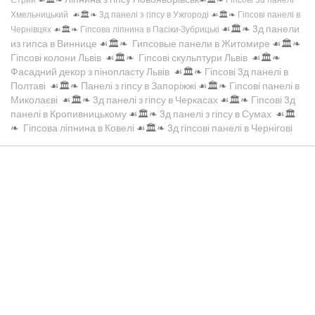
Хмельницький
☙🏛️❧
3д панелі з гіпсу в Ужгороді
☙🏛️❧
Гіпсові панелі в
☙🏛️❧
3д панели
Чернівцях
☙🏛️❧
Гіпсова ліпнина в Пасіки-Зубрицькі
из гипса в Виннице
☙🏛️❧
Гипсовые панели в Житомире
☙🏛️❧
Гіпсові колони Львів
☙🏛️❧
Гіпсові скульптури Львів
☙🏛️❧
Фасадний декор з пінопласту Львів
☙🏛️❧
Гіпсові 3д панелі в
Полтаві
☙🏛️❧
Панелі з гіпсу в Запоріжжі
☙🏛️❧
Гіпсові панелі в
Миколаєві
☙🏛️❧
3д панелі з гіпсу в Черкасах
☙🏛️❧
Гіпсові 3д
панелі в Кропивницькому
☙🏛️❧
3д панелі з гіпсу в Сумах
☙🏛️
❧
Гіпсова ліпнина в Ковелі
☙🏛️❧
3д гіпсові панелі в Чернігові