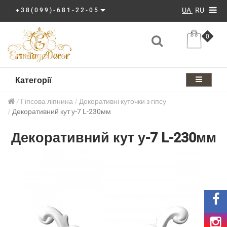
UA
RU
+38(099)-681-22-05
0
Категорії
Гіпсова ліпнина
Декоративні куточки з гіпсу
Декоративний кут у-7 L-230мм
Декоративний кут у-7 L-230мм