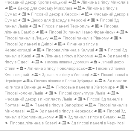
Фасадний декор Кропивницький
☙🏛️❧
Ліпнина з гіпсу Миколаїв
☙🏛️❧
Декор для фасаду Миколаїв
☙🏛️❧
Ліпнина з гіпсу в
Сумах
☙🏛️❧
Гіпсовий декор в Херсоні
☙🏛️❧
Фасадний декор в
Сумах
☙🏛️❧
Декор для фасаду в Херсоні
☙🏛️❧
Гіпсові 3д
панелі Львів
☙🏛️❧
Гіпсові панелі Тернопіль
☙🏛️❧
Гіпсова
ліпнина Самбір
☙🏛️❧
Гіпсові 3d панелі Івано-Франківськ
☙🏛️❧
Гіпсові панелі в Луцьку
☙🏛️❧
Гіпсові панелі в Рівному
☙🏛️❧
Гіпсові 3д панелі в Дніпрі
☙🏛️❧
Ліпнина з гіпсу в
Червонограді
☙🏛️❧
Гіпсова ліпнина в Калуші
☙🏛️❧
Гіпсові 3д
панелі в Києві
☙🏛️❧
Ліпнина з гіпсу в Коломиї
☙🏛️❧
3д панелі з
гіпсу в Одесі
☙🏛️❧
Гіпсова ліпнина Дрогобич
☙🏛️❧
Ліпний декор
Ліпнина з гіпсу Новояворівськ
Стрий
☙🏛️❧
☙🏛️❧
Гіпсові 3d панелі
Хмельницький
☙🏛️❧
3д панелі з гіпсу в Ужгороді
☙🏛️❧
Гіпсові панелі в
☙🏛️❧
3д панели
Чернівцях
☙🏛️❧
Гіпсова ліпнина в Пасіки-Зубрицькі
из гипса в Виннице
☙🏛️❧
Гипсовые панели в Житомире
☙🏛️❧
Гіпсові колони Львів
☙🏛️❧
Гіпсові скульптури Львів
☙🏛️❧
Фасадний декор з пінопласту Львів
☙🏛️❧
Гіпсові 3д панелі в
Полтаві
☙🏛️❧
Панелі з гіпсу в Запоріжжі
☙🏛️❧
Гіпсові панелі в
Миколаєві
☙🏛️❧
3д панелі з гіпсу в Черкасах
☙🏛️❧
Гіпсові 3д
панелі в Кропивницькому
☙🏛️❧
3д панелі з гіпсу в Сумах
☙🏛️
❧
Гіпсова ліпнина в Ковелі
☙🏛️❧
3д гіпсові панелі в Чернігові