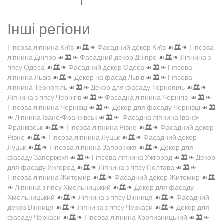
Інші регіони
Гіпсова ліпнина Київ
☙🏛️❧
Фасадний декор Київ
☙🏛️❧
Гіпсова
ліпнина Дніпро
☙🏛️❧
Фасадний декор Дніпро
☙🏛️❧
Ліпнина з
гіпсу Одеса
☙🏛️❧
Фасадний декор Одеса
☙🏛️❧
Гіпсова
ліпнина Львів
☙🏛️❧
Декор на фасад Львів
☙🏛️❧
Гіпсова
ліпнина Тернопіль
☙🏛️❧
Декор для фасаду Тернопіль
☙🏛️❧
Ліпнина з гіпсу Чернігів
☙🏛️❧
Фасадна ліпнина Чернігів
☙🏛️❧
Гіпсова ліпнина Чернівці
☙🏛️❧
Декор для фасаду Чернівці
☙🏛️
❧
Ліпнина Івано-Франківськ
☙🏛️❧
Фасадна ліпнина Івано-
Франківськ
☙🏛️❧
Гіпсова ліпнина Рівне
☙🏛️❧
Фасадний декор
Рівне
☙🏛️❧
Гіпсова ліпнина Луцьк
☙🏛️❧
Фасадний декор
Луцьк
☙🏛️❧
Гіпсова ліпнина Запоріжжя
☙🏛️❧
Декор для
фасаду Запоріжжя
☙🏛️❧
Гіпсова ліпнина Ужгород
☙🏛️❧
Декор
для фасаду Ужгород
☙🏛️❧
Ліпнина з гіпсу Полтава
☙🏛️❧
Гіпсова ліпнина Житомир
☙🏛️❧
Фасадний декор Житомир
☙🏛️
❧
Ліпнина з гіпсу Хмельницький
☙🏛️❧
Декор для фасаду
Хмельницький
☙🏛️❧
Ліпнина з гіпсу Вінниця
☙🏛️❧
Фасадний
декор Вінниця
☙🏛️❧
Ліпнина з гіпсу Черкаси
☙🏛️❧
Декор для
фасаду Черкаси
☙🏛️❧
Гіпсова ліпнина Кропивницький
☙🏛️❧