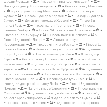
фасаду Черкаси
☙🏛️❧
Гіпсова ліпнина Кропивницький
☙🏛️❧
Фасадний декор Кропивницький
☙🏛️❧
Ліпнина з гіпсу Миколаїв
☙🏛️❧
Декор для фасаду Миколаїв
☙🏛️❧
Ліпнина з гіпсу в
Сумах
☙🏛️❧
Гіпсовий декор в Херсоні
☙🏛️❧
Фасадний декор в
Сумах
☙🏛️❧
Декор для фасаду в Херсоні
☙🏛️❧
Гіпсові 3д
панелі Львів
☙🏛️❧
Гіпсові панелі Тернопіль
☙🏛️❧
Гіпсова
ліпнина Самбір
☙🏛️❧
Гіпсові 3d панелі Івано-Франківськ
☙🏛️❧
Гіпсові панелі в Луцьку
☙🏛️❧
Гіпсові панелі в Рівному
☙🏛️❧
Гіпсові 3д панелі в Дніпрі
☙🏛️❧
Ліпнина з гіпсу в
Червонограді
☙🏛️❧
Гіпсова ліпнина в Калуші
☙🏛️❧
Гіпсові 3д
панелі в Києві
☙🏛️❧
Ліпнина з гіпсу в Коломиї
☙🏛️❧
3д панелі з
гіпсу в Одесі
☙🏛️❧
Гіпсова ліпнина Дрогобич
☙🏛️❧
Ліпний декор
Ліпнина з гіпсу Новояворівськ
Стрий
☙🏛️❧
☙🏛️❧
Гіпсові 3d панелі
Хмельницький
☙🏛️❧
3д панелі з гіпсу в Ужгороді
☙🏛️❧
Гіпсові панелі в
☙🏛️❧
3д панели
Чернівцях
☙🏛️❧
Гіпсова ліпнина в Пасіки-Зубрицькі
из гипса в Виннице
☙🏛️❧
Гипсовые панели в Житомире
☙🏛️❧
Гіпсові колони Львів
☙🏛️❧
Гіпсові скульптури Львів
☙🏛️❧
Фасадний декор з пінопласту Львів
☙🏛️❧
Гіпсові 3д панелі в
Полтаві
☙🏛️❧
Панелі з гіпсу в Запоріжжі
☙🏛️❧
Гіпсові панелі в
Миколаєві
☙🏛️❧
3д панелі з гіпсу в Черкасах
☙🏛️❧
Гіпсові 3д
панелі в Кропивницькому
☙🏛️❧
3д панелі з гіпсу в Сумах
☙🏛️
❧
Гіпсова ліпнина в Ковелі
☙🏛️❧
3д гіпсові панелі в Чернігові