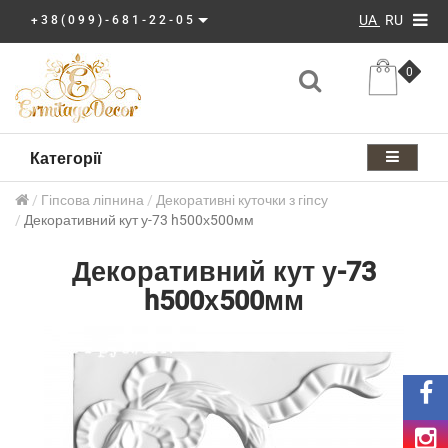
UA
RU
+38(099)-681-22-05
0
Категорії
Гіпсова ліпнина
Декоративні куточки з гіпсу
Декоративний кут у-73 h500х500мм
Декоративний кут у-73
h500х500мм