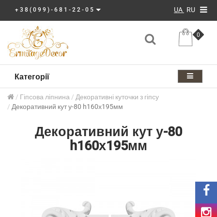
UA
RU
+38(099)-681-22-05
0
Категорії
Гіпсова ліпнина
Декоративні куточки з гіпсу
Декоративний кут у-80 h160х195мм
Декоративний кут у-80
h160х195мм