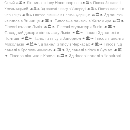
Ліпнина з гіпсу Новояворівськ
Стрий
☙🏛️❧
☙🏛️❧
Гіпсові 3d панелі
Хмельницький
☙🏛️❧
3д панелі з гіпсу в Ужгороді
☙🏛️❧
Гіпсові панелі в
☙🏛️❧
3д панели
Чернівцях
☙🏛️❧
Гіпсова ліпнина в Пасіки-Зубрицькі
из гипса в Виннице
☙🏛️❧
Гипсовые панели в Житомире
☙🏛️❧
Гіпсові колони Львів
☙🏛️❧
Гіпсові скульптури Львів
☙🏛️❧
Фасадний декор з пінопласту Львів
☙🏛️❧
Гіпсові 3д панелі в
Полтаві
☙🏛️❧
Панелі з гіпсу в Запоріжжі
☙🏛️❧
Гіпсові панелі в
Миколаєві
☙🏛️❧
3д панелі з гіпсу в Черкасах
☙🏛️❧
Гіпсові 3д
панелі в Кропивницькому
☙🏛️❧
3д панелі з гіпсу в Сумах
☙🏛️
❧
Гіпсова ліпнина в Ковелі
☙🏛️❧
3д гіпсові панелі в Чернігові