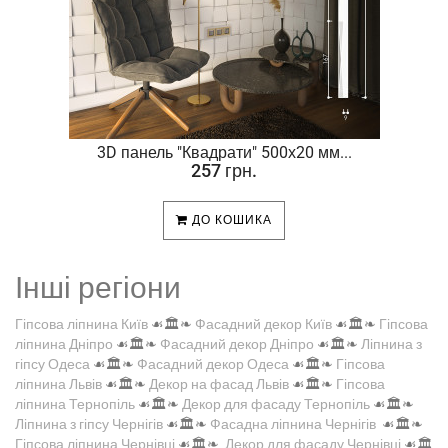
.
3D панель "Квадрати" 500х20 мм...
257 грн.
ДО КОШИКА
Інші регіони
Гіпсова ліпнина Київ
☙🏛️❧
Фасадний декор Київ
☙🏛️❧
Гіпсова
ліпнина Дніпро
☙🏛️❧
Фасадний декор Дніпро
☙🏛️❧
Ліпнина з
гіпсу Одеса
☙🏛️❧
Фасадний декор Одеса
☙🏛️❧
Гіпсова
ліпнина Львів
☙🏛️❧
Декор на фасад Львів
☙🏛️❧
Гіпсова
ліпнина Тернопіль
☙🏛️❧
Декор для фасаду Тернопіль
☙🏛️❧
Ліпнина з гіпсу Чернігів
☙🏛️❧
Фасадна ліпнина Чернігів
☙🏛️❧
Гіпсова ліпнина Чернівці
☙🏛️❧
Декор для фасаду Чернівці
☙🏛️