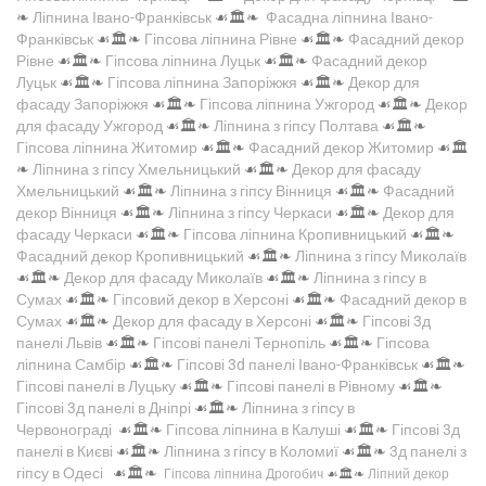
❧
Ліпнина Івано-Франківськ
☙🏛️❧
Фасадна ліпнина Івано-
Франківськ
☙🏛️❧
Гіпсова ліпнина Рівне
☙🏛️❧
Фасадний декор
Рівне
☙🏛️❧
Гіпсова ліпнина Луцьк
☙🏛️❧
Фасадний декор
Луцьк
☙🏛️❧
Гіпсова ліпнина Запоріжжя
☙🏛️❧
Декор для
фасаду Запоріжжя
☙🏛️❧
Гіпсова ліпнина Ужгород
☙🏛️❧
Декор
для фасаду Ужгород
☙🏛️❧
Ліпнина з гіпсу Полтава
☙🏛️❧
Гіпсова ліпнина Житомир
☙🏛️❧
Фасадний декор Житомир
☙🏛️
❧
Ліпнина з гіпсу Хмельницький
☙🏛️❧
Декор для фасаду
Хмельницький
☙🏛️❧
Ліпнина з гіпсу Вінниця
☙🏛️❧
Фасадний
декор Вінниця
☙🏛️❧
Ліпнина з гіпсу Черкаси
☙🏛️❧
Декор для
фасаду Черкаси
☙🏛️❧
Гіпсова ліпнина Кропивницький
☙🏛️❧
Фасадний декор Кропивницький
☙🏛️❧
Ліпнина з гіпсу Миколаїв
☙🏛️❧
Декор для фасаду Миколаїв
☙🏛️❧
Ліпнина з гіпсу в
Сумах
☙🏛️❧
Гіпсовий декор в Херсоні
☙🏛️❧
Фасадний декор в
Сумах
☙🏛️❧
Декор для фасаду в Херсоні
☙🏛️❧
Гіпсові 3д
панелі Львів
☙🏛️❧
Гіпсові панелі Тернопіль
☙🏛️❧
Гіпсова
ліпнина Самбір
☙🏛️❧
Гіпсові 3d панелі Івано-Франківськ
☙🏛️❧
Гіпсові панелі в Луцьку
☙🏛️❧
Гіпсові панелі в Рівному
☙🏛️❧
Гіпсові 3д панелі в Дніпрі
☙🏛️❧
Ліпнина з гіпсу в
Червонограді
☙🏛️❧
Гіпсова ліпнина в Калуші
☙🏛️❧
Гіпсові 3д
панелі в Києві
☙🏛️❧
Ліпнина з гіпсу в Коломиї
☙🏛️❧
3д панелі з
гіпсу в Одесі
☙🏛️❧
Гіпсова ліпнина Дрогобич
☙🏛️❧
Ліпний декор