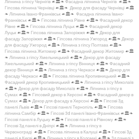
Ліпнина з гіпсу Чернігів
☙🏛️❧
Фасадна ліпнина Чернігів
☙🏛️❧
Гіпсова ліпнина Чернівці
☙🏛️❧
Декор для фасаду Чернівці
☙🏛️
❧
Ліпнина Івано-Франківськ
☙🏛️❧
Фасадна ліпнина Івано-
Франківськ
☙🏛️❧
Гіпсова ліпнина Рівне
☙🏛️❧
Фасадний декор
Рівне
☙🏛️❧
Гіпсова ліпнина Луцьк
☙🏛️❧
Фасадний декор
Луцьк
☙🏛️❧
Гіпсова ліпнина Запоріжжя
☙🏛️❧
Декор для
фасаду Запоріжжя
☙🏛️❧
Гіпсова ліпнина Ужгород
☙🏛️❧
Декор
для фасаду Ужгород
☙🏛️❧
Ліпнина з гіпсу Полтава
☙🏛️❧
Гіпсова ліпнина Житомир
☙🏛️❧
Фасадний декор Житомир
☙🏛️
❧
Ліпнина з гіпсу Хмельницький
☙🏛️❧
Декор для фасаду
Хмельницький
☙🏛️❧
Ліпнина з гіпсу Вінниця
☙🏛️❧
Фасадний
декор Вінниця
☙🏛️❧
Ліпнина з гіпсу Черкаси
☙🏛️❧
Декор для
фасаду Черкаси
☙🏛️❧
Гіпсова ліпнина Кропивницький
☙🏛️❧
Фасадний декор Кропивницький
☙🏛️❧
Ліпнина з гіпсу Миколаїв
☙🏛️❧
Декор для фасаду Миколаїв
☙🏛️❧
Ліпнина з гіпсу в
Сумах
☙🏛️❧
Гіпсовий декор в Херсоні
☙🏛️❧
Фасадний декор в
Сумах
☙🏛️❧
Декор для фасаду в Херсоні
☙🏛️❧
Гіпсові 3д
панелі Львів
☙🏛️❧
Гіпсові панелі Тернопіль
☙🏛️❧
Гіпсова
ліпнина Самбір
☙🏛️❧
Гіпсові 3d панелі Івано-Франківськ
☙🏛️❧
Гіпсові панелі в Луцьку
☙🏛️❧
Гіпсові панелі в Рівному
☙🏛️❧
Гіпсові 3д панелі в Дніпрі
☙🏛️❧
Ліпнина з гіпсу в
Червонограді
☙🏛️❧
Гіпсова ліпнина в Калуші
☙🏛️❧
Гіпсові 3д
панелі в Києві
☙🏛️❧
Ліпнина з гіпсу в Коломиї
☙🏛️❧
3д панелі з