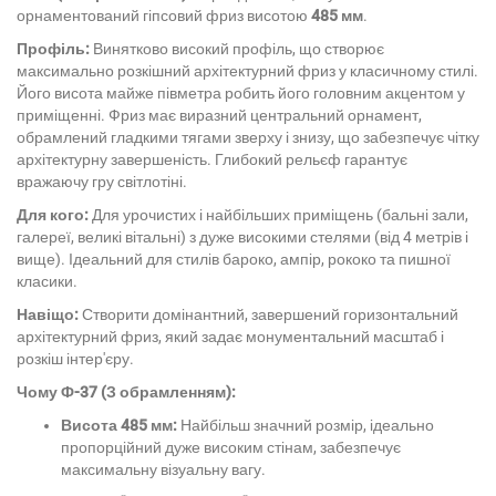
орнаментований гіпсовий фриз висотою
485 мм
.
Профіль:
Винятково високий профіль, що створює
максимально розкішний архітектурний фриз у класичному стилі.
Його висота майже півметра робить його головним акцентом у
приміщенні. Фриз має виразний центральний орнамент,
обрамлений гладкими тягами зверху і знизу, що забезпечує чітку
архітектурну завершеність. Глибокий рельєф гарантує
вражаючу гру світлотіні.
Для кого:
Для урочистих і найбільших приміщень (бальні зали,
галереї, великі вітальні) з дуже високими стелями (від 4 метрів і
вище). Ідеальний для стилів бароко, ампір, рококо та пишної
класики.
Навіщо:
Створити домінантний, завершений горизонтальний
архітектурний фриз, який задає монументальний масштаб і
розкіш інтер'єру.
Чому Ф-37 (З обрамленням):
Висота 485 мм:
Найбільш значний розмір, ідеально
пропорційний дуже високим стінам, забезпечує
максимальну візуальну вагу.