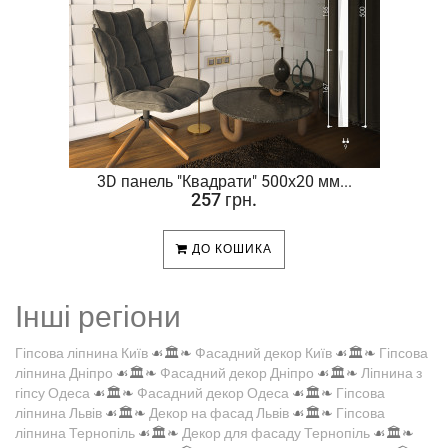
.
3D панель "Квадрати" 500х20 мм...
257 грн.
ДО КОШИКА
Інші регіони
Гіпсова ліпнина Київ
☙🏛️❧
Фасадний декор Київ
☙🏛️❧
Гіпсова
ліпнина Дніпро
☙🏛️❧
Фасадний декор Дніпро
☙🏛️❧
Ліпнина з
гіпсу Одеса
☙🏛️❧
Фасадний декор Одеса
☙🏛️❧
Гіпсова
ліпнина Львів
☙🏛️❧
Декор на фасад Львів
☙🏛️❧
Гіпсова
ліпнина Тернопіль
☙🏛️❧
Декор для фасаду Тернопіль
☙🏛️❧