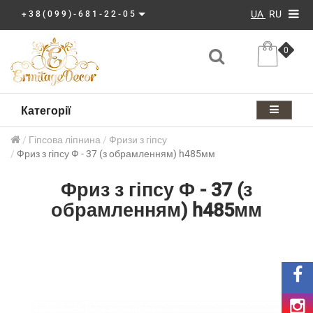
UA
RU
+38(099)-681-22-05
0
Категорії
Гіпсова ліпнина
Фризи з гіпсу
Фриз з гіпсу Ф - 37 (з обрамленням) h485мм
Фриз з гіпсу Ф - 37 (з
обрамленням) h485мм