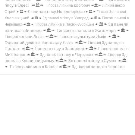
гіпсу в Одесі
☙🏛️❧
Гіпсова ліпнина Дрогобич
☙🏛️❧
Ліпний декор
Ліпнина з гіпсу Новояворівськ
Стрий
☙🏛️❧
☙🏛️❧
Гіпсові 3d панелі
Хмельницький
☙🏛️❧
3д панелі з гіпсу в Ужгороді
☙🏛️❧
Гіпсові панелі в
☙🏛️❧
3д панели
Чернівцях
☙🏛️❧
Гіпсова ліпнина в Пасіки-Зубрицькі
из гипса в Виннице
☙🏛️❧
Гипсовые панели в Житомире
☙🏛️❧
Гіпсові колони Львів
☙🏛️❧
Гіпсові скульптури Львів
☙🏛️❧
Фасадний декор з пінопласту Львів
☙🏛️❧
Гіпсові 3д панелі в
Полтаві
☙🏛️❧
Панелі з гіпсу в Запоріжжі
☙🏛️❧
Гіпсові панелі в
Миколаєві
☙🏛️❧
3д панелі з гіпсу в Черкасах
☙🏛️❧
Гіпсові 3д
панелі в Кропивницькому
☙🏛️❧
3д панелі з гіпсу в Сумах
☙🏛️
❧
Гіпсова ліпнина в Ковелі
☙🏛️❧
3д гіпсові панелі в Чернігові