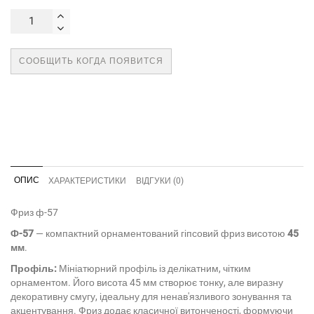
СООБЩИТЬ КОГДА ПОЯВИТСЯ
ОПИС
ХАРАКТЕРИСТИКИ
ВІДГУКИ (0)
Фриз ф-57
Ф-57
— компактний орнаментований гіпсовий фриз висотою
45
мм
.
Профіль:
Мініатюрний профіль із делікатним, чітким
орнаментом. Його висота 45 мм створює тонку, але виразну
декоративну смугу, ідеальну для ненав'язливого зонування та
акцентування. Фриз додає класичної витонченості, формуючи