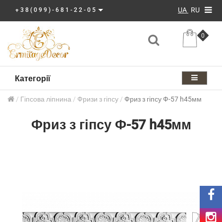
UA
RU
+38(099)-681-22-05
0
Категорії
Гіпсова ліпнина
Фризи з гіпсу
Фриз з гіпсу Ф-57 h45мм
Фриз з гіпсу Ф-57 h45мм