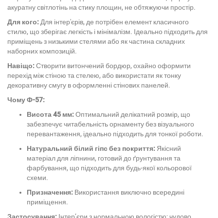
акуратну світлотінь на стику площин, не обтяжуючи простір.
Для кого:
Для інтер'єрів, де потрібен елемент класичного
стилю, що зберігає легкість і мінімалізм. Ідеально підходить для
приміщень з низькими стелями або як частина складних
наборних композицій.
Навіщо:
Створити витончений бордюр, охайно оформити
перехід між стіною та стелею, або використати як тонку
декоративну смугу в оформленні стінових панелей.
Чому Ф-57:
Висота 45 мм:
Оптимальний делікатний розмір, що
забезпечує читабельність орнаменту без візуального
перевантаження, ідеально підходить для тонкої роботи.
Натуральний білий гіпс без покриття:
Якісний
матеріал для ліпнини, готовий до ґрунтування та
фарбування, що підходить для будь-якої кольорової
схеми.
Призначення:
Використання виключно всередині
приміщення.
Застосування:
Інтер’єри з нормальною вологістю; чудово