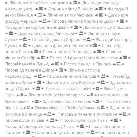
❧
Ліпнина з гіпсу Хмельницький
☙🏛️❧
Декор для фасаду
Хмельницький
☙🏛️❧
Ліпнина з гіпсу Вінниця
☙🏛️❧
Фасадний
декор Вінниця
☙🏛️❧
Ліпнина з гіпсу Черкаси
☙🏛️❧
Декор для
фасаду Черкаси
☙🏛️❧
Гіпсова ліпнина Кропивницький
☙🏛️❧
Фасадний декор Кропивницький
☙🏛️❧
Ліпнина з гіпсу Миколаїв
☙🏛️❧
Декор для фасаду Миколаїв
☙🏛️❧
Ліпнина з гіпсу в
Сумах
☙🏛️❧
Гіпсовий декор в Херсоні
☙🏛️❧
Фасадний декор в
Сумах
☙🏛️❧
Декор для фасаду в Херсоні
☙🏛️❧
Гіпсові 3д
панелі Львів
☙🏛️❧
Гіпсові панелі Тернопіль
☙🏛️❧
Гіпсова
ліпнина Самбір
☙🏛️❧
Гіпсові 3d панелі Івано-Франківськ
☙🏛️❧
Гіпсові панелі в Луцьку
☙🏛️❧
Гіпсові панелі в Рівному
☙🏛️❧
Гіпсові 3д панелі в Дніпрі
☙🏛️❧
Ліпнина з гіпсу в
Червонограді
☙🏛️❧
Гіпсова ліпнина в Калуші
☙🏛️❧
Гіпсові 3д
панелі в Києві
☙🏛️❧
Ліпнина з гіпсу в Коломиї
☙🏛️❧
3д панелі з
гіпсу в Одесі
☙🏛️❧
Гіпсова ліпнина Дрогобич
☙🏛️❧
Ліпний декор
Ліпнина з гіпсу Новояворівськ
Стрий
☙🏛️❧
☙🏛️❧
Гіпсові 3d панелі
Хмельницький
☙🏛️❧
3д панелі з гіпсу в Ужгороді
☙🏛️❧
Гіпсові панелі в
☙🏛️❧
3д панели
Чернівцях
☙🏛️❧
Гіпсова ліпнина в Пасіки-Зубрицькі
из гипса в Виннице
☙🏛️❧
Гипсовые панели в Житомире
☙🏛️❧
Гіпсові колони Львів
☙🏛️❧
Гіпсові скульптури Львів
☙🏛️❧
Фасадний декор з пінопласту Львів
☙🏛️❧
Гіпсові 3д панелі в
Полтаві
☙🏛️❧
Панелі з гіпсу в Запоріжжі
☙🏛️❧
Гіпсові панелі в