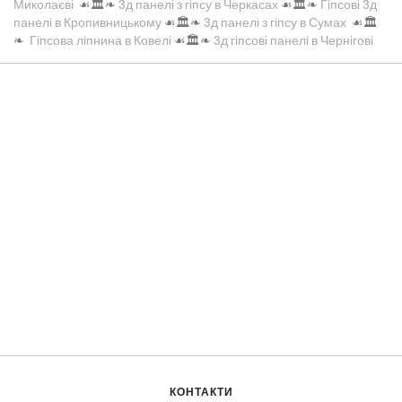
Миколаєві
☙🏛️❧
3д панелі з гіпсу в Черкасах
☙🏛️❧
Гіпсові 3д
панелі в Кропивницькому
☙🏛️❧
3д панелі з гіпсу в Сумах
☙🏛️
❧
Гіпсова ліпнина в Ковелі
☙🏛️❧
3д гіпсові панелі в Чернігові
КОНТАКТИ