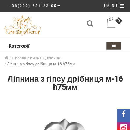
UA
RU
+38(099)-681-22-05
0
Категорії
Гіпсова ліпнина
Дрібниці
Ліпнина з гіпсу дрібниця м-16 h75мм
Ліпнина з гіпсу дрібниця м-16
h75мм