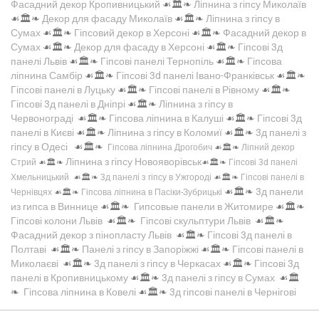
Фасадний декор Кропивницький
☙🏛️❧
Ліпнина з гіпсу Миколаїв
☙🏛️❧
Декор для фасаду Миколаїв
☙🏛️❧
Ліпнина з гіпсу в
Сумах
☙🏛️❧
Гіпсовий декор в Херсоні
☙🏛️❧
Фасадний декор в
Сумах
☙🏛️❧
Декор для фасаду в Херсоні
☙🏛️❧
Гіпсові 3д
панелі Львів
☙🏛️❧
Гіпсові панелі Тернопіль
☙🏛️❧
Гіпсова
ліпнина Самбір
☙🏛️❧
Гіпсові 3d панелі Івано-Франківськ
☙🏛️❧
Гіпсові панелі в Луцьку
☙🏛️❧
Гіпсові панелі в Рівному
☙🏛️❧
Гіпсові 3д панелі в Дніпрі
☙🏛️❧
Ліпнина з гіпсу в
Червонограді
☙🏛️❧
Гіпсова ліпнина в Калуші
☙🏛️❧
Гіпсові 3д
панелі в Києві
☙🏛️❧
Ліпнина з гіпсу в Коломиї
☙🏛️❧
3д панелі з
гіпсу в Одесі
☙🏛️❧
Гіпсова ліпнина Дрогобич
☙🏛️❧
Ліпний декор
Ліпнина з гіпсу Новояворівськ
Стрий
☙🏛️❧
☙🏛️❧
Гіпсові 3d панелі
Хмельницький
☙🏛️❧
3д панелі з гіпсу в Ужгороді
☙🏛️❧
Гіпсові панелі в
☙🏛️❧
3д панели
Чернівцях
☙🏛️❧
Гіпсова ліпнина в Пасіки-Зубрицькі
из гипса в Виннице
☙🏛️❧
Гипсовые панели в Житомире
☙🏛️❧
Гіпсові колони Львів
☙🏛️❧
Гіпсові скульптури Львів
☙🏛️❧
Фасадний декор з пінопласту Львів
☙🏛️❧
Гіпсові 3д панелі в
Полтаві
☙🏛️❧
Панелі з гіпсу в Запоріжжі
☙🏛️❧
Гіпсові панелі в
Миколаєві
☙🏛️❧
3д панелі з гіпсу в Черкасах
☙🏛️❧
Гіпсові 3д
панелі в Кропивницькому
☙🏛️❧
3д панелі з гіпсу в Сумах
☙🏛️
❧
Гіпсова ліпнина в Ковелі
☙🏛️❧
3д гіпсові панелі в Чернігові