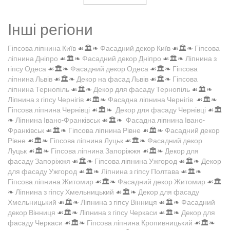
Інші регіони
Гіпсова ліпнина Київ
☙🏛️❧
Фасадний декор Київ
☙🏛️❧
Гіпсова
ліпнина Дніпро
☙🏛️❧
Фасадний декор Дніпро
☙🏛️❧
Ліпнина з
гіпсу Одеса
☙🏛️❧
Фасадний декор Одеса
☙🏛️❧
Гіпсова
ліпнина Львів
☙🏛️❧
Декор на фасад Львів
☙🏛️❧
Гіпсова
ліпнина Тернопіль
☙🏛️❧
Декор для фасаду Тернопіль
☙🏛️❧
Ліпнина з гіпсу Чернігів
☙🏛️❧
Фасадна ліпнина Чернігів
☙🏛️❧
Гіпсова ліпнина Чернівці
☙🏛️❧
Декор для фасаду Чернівці
☙🏛️
❧
Ліпнина Івано-Франківськ
☙🏛️❧
Фасадна ліпнина Івано-
Франківськ
☙🏛️❧
Гіпсова ліпнина Рівне
☙🏛️❧
Фасадний декор
Рівне
☙🏛️❧
Гіпсова ліпнина Луцьк
☙🏛️❧
Фасадний декор
Луцьк
☙🏛️❧
Гіпсова ліпнина Запоріжжя
☙🏛️❧
Декор для
фасаду Запоріжжя
☙🏛️❧
Гіпсова ліпнина Ужгород
☙🏛️❧
Декор
для фасаду Ужгород
☙🏛️❧
Ліпнина з гіпсу Полтава
☙🏛️❧
Гіпсова ліпнина Житомир
☙🏛️❧
Фасадний декор Житомир
☙🏛️
❧
Ліпнина з гіпсу Хмельницький
☙🏛️❧
Декор для фасаду
Хмельницький
☙🏛️❧
Ліпнина з гіпсу Вінниця
☙🏛️❧
Фасадний
декор Вінниця
☙🏛️❧
Ліпнина з гіпсу Черкаси
☙🏛️❧
Декор для
фасаду Черкаси
☙🏛️❧
Гіпсова ліпнина Кропивницький
☙🏛️❧