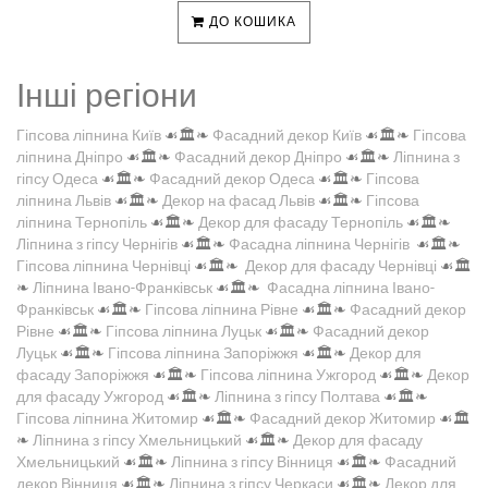
ДО КОШИКА
Інші регіони
Гіпсова ліпнина Київ
☙🏛️❧
Фасадний декор Київ
☙🏛️❧
Гіпсова
ліпнина Дніпро
☙🏛️❧
Фасадний декор Дніпро
☙🏛️❧
Ліпнина з
гіпсу Одеса
☙🏛️❧
Фасадний декор Одеса
☙🏛️❧
Гіпсова
ліпнина Львів
☙🏛️❧
Декор на фасад Львів
☙🏛️❧
Гіпсова
ліпнина Тернопіль
☙🏛️❧
Декор для фасаду Тернопіль
☙🏛️❧
Ліпнина з гіпсу Чернігів
☙🏛️❧
Фасадна ліпнина Чернігів
☙🏛️❧
Гіпсова ліпнина Чернівці
☙🏛️❧
Декор для фасаду Чернівці
☙🏛️
❧
Ліпнина Івано-Франківськ
☙🏛️❧
Фасадна ліпнина Івано-
Франківськ
☙🏛️❧
Гіпсова ліпнина Рівне
☙🏛️❧
Фасадний декор
Рівне
☙🏛️❧
Гіпсова ліпнина Луцьк
☙🏛️❧
Фасадний декор
Луцьк
☙🏛️❧
Гіпсова ліпнина Запоріжжя
☙🏛️❧
Декор для
фасаду Запоріжжя
☙🏛️❧
Гіпсова ліпнина Ужгород
☙🏛️❧
Декор
для фасаду Ужгород
☙🏛️❧
Ліпнина з гіпсу Полтава
☙🏛️❧
Гіпсова ліпнина Житомир
☙🏛️❧
Фасадний декор Житомир
☙🏛️
❧
Ліпнина з гіпсу Хмельницький
☙🏛️❧
Декор для фасаду
Хмельницький
☙🏛️❧
Ліпнина з гіпсу Вінниця
☙🏛️❧
Фасадний
декор Вінниця
☙🏛️❧
Ліпнина з гіпсу Черкаси
☙🏛️❧
Декор для