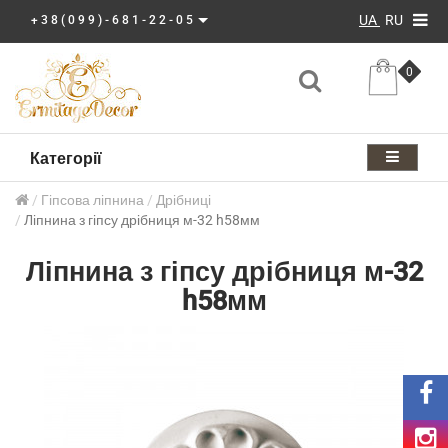
UA
RU
+38(099)-681-22-05
0
Категорії
Гіпсова ліпнина
Дрібниці
Ліпнина з гіпсу дрібниця м-32 h58мм
Ліпнина з гіпсу дрібниця м-32
h58мм