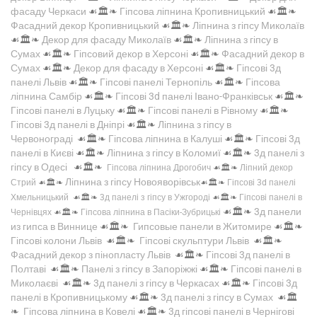
фасаду Черкаси
☙🏛️❧
Гіпсова ліпнина Кропивницький
☙🏛️❧
Фасадний декор Кропивницький
☙🏛️❧
Ліпнина з гіпсу Миколаїв
☙🏛️❧
Декор для фасаду Миколаїв
☙🏛️❧
Ліпнина з гіпсу в
Сумах
☙🏛️❧
Гіпсовий декор в Херсоні
☙🏛️❧
Фасадний декор в
Сумах
☙🏛️❧
Декор для фасаду в Херсоні
☙🏛️❧
Гіпсові 3д
панелі Львів
☙🏛️❧
Гіпсові панелі Тернопіль
☙🏛️❧
Гіпсова
ліпнина Самбір
☙🏛️❧
Гіпсові 3d панелі Івано-Франківськ
☙🏛️❧
Гіпсові панелі в Луцьку
☙🏛️❧
Гіпсові панелі в Рівному
☙🏛️❧
Гіпсові 3д панелі в Дніпрі
☙🏛️❧
Ліпнина з гіпсу в
Червонограді
☙🏛️❧
Гіпсова ліпнина в Калуші
☙🏛️❧
Гіпсові 3д
панелі в Києві
☙🏛️❧
Ліпнина з гіпсу в Коломиї
☙🏛️❧
3д панелі з
гіпсу в Одесі
☙🏛️❧
Гіпсова ліпнина Дрогобич
☙🏛️❧
Ліпний декор
Ліпнина з гіпсу Новояворівськ
Стрий
☙🏛️❧
☙🏛️❧
Гіпсові 3d панелі
Хмельницький
☙🏛️❧
3д панелі з гіпсу в Ужгороді
☙🏛️❧
Гіпсові панелі в
☙🏛️❧
3д панели
Чернівцях
☙🏛️❧
Гіпсова ліпнина в Пасіки-Зубрицькі
из гипса в Виннице
☙🏛️❧
Гипсовые панели в Житомире
☙🏛️❧
Гіпсові колони Львів
☙🏛️❧
Гіпсові скульптури Львів
☙🏛️❧
Фасадний декор з пінопласту Львів
☙🏛️❧
Гіпсові 3д панелі в
Полтаві
☙🏛️❧
Панелі з гіпсу в Запоріжжі
☙🏛️❧
Гіпсові панелі в
Миколаєві
☙🏛️❧
3д панелі з гіпсу в Черкасах
☙🏛️❧
Гіпсові 3д
панелі в Кропивницькому
☙🏛️❧
3д панелі з гіпсу в Сумах
☙🏛️
❧
Гіпсова ліпнина в Ковелі
☙🏛️❧
3д гіпсові панелі в Чернігові