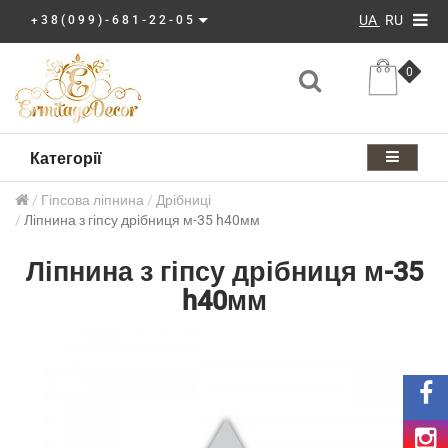
UA
RU
+38(099)-681-22-05
0
Категорії
Гіпсова ліпнина
Дрібниці
Ліпнина з гіпсу дрібниця м-35 h40мм
Ліпнина з гіпсу дрібниця м-35
h40мм