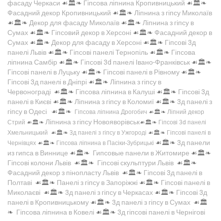
фасаду Черкаси
☙🏛️❧
Гіпсова ліпнина Кропивницький
☙🏛️❧
Фасадний декор Кропивницький
☙🏛️❧
Ліпнина з гіпсу Миколаїв
☙🏛️❧
Декор для фасаду Миколаїв
☙🏛️❧
Ліпнина з гіпсу в
Сумах
☙🏛️❧
Гіпсовий декор в Херсоні
☙🏛️❧
Фасадний декор в
Сумах
☙🏛️❧
Декор для фасаду в Херсоні
☙🏛️❧
Гіпсові 3д
панелі Львів
☙🏛️❧
Гіпсові панелі Тернопіль
☙🏛️❧
Гіпсова
ліпнина Самбір
☙🏛️❧
Гіпсові 3d панелі Івано-Франківськ
☙🏛️❧
Гіпсові панелі в Луцьку
☙🏛️❧
Гіпсові панелі в Рівному
☙🏛️❧
Гіпсові 3д панелі в Дніпрі
☙🏛️❧
Ліпнина з гіпсу в
Червонограді
☙🏛️❧
Гіпсова ліпнина в Калуші
☙🏛️❧
Гіпсові 3д
панелі в Києві
☙🏛️❧
Ліпнина з гіпсу в Коломиї
☙🏛️❧
3д панелі з
гіпсу в Одесі
☙🏛️❧
Гіпсова ліпнина Дрогобич
☙🏛️❧
Ліпний декор
Ліпнина з гіпсу Новояворівськ
Стрий
☙🏛️❧
☙🏛️❧
Гіпсові 3d панелі
Хмельницький
☙🏛️❧
3д панелі з гіпсу в Ужгороді
☙🏛️❧
Гіпсові панелі в
☙🏛️❧
3д панели
Чернівцях
☙🏛️❧
Гіпсова ліпнина в Пасіки-Зубрицькі
из гипса в Виннице
☙🏛️❧
Гипсовые панели в Житомире
☙🏛️❧
Гіпсові колони Львів
☙🏛️❧
Гіпсові скульптури Львів
☙🏛️❧
Фасадний декор з пінопласту Львів
☙🏛️❧
Гіпсові 3д панелі в
Полтаві
☙🏛️❧
Панелі з гіпсу в Запоріжжі
☙🏛️❧
Гіпсові панелі в
Миколаєві
☙🏛️❧
3д панелі з гіпсу в Черкасах
☙🏛️❧
Гіпсові 3д
панелі в Кропивницькому
☙🏛️❧
3д панелі з гіпсу в Сумах
☙🏛️
❧
Гіпсова ліпнина в Ковелі
☙🏛️❧
3д гіпсові панелі в Чернігові