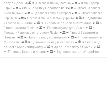
гіпсу в Одесі
☙🏛️❧
Гіпсова ліпнина Дрогобич
☙🏛️❧
Ліпний декор
Ліпнина з гіпсу Новояворівськ
Стрий
☙🏛️❧
☙🏛️❧
Гіпсові 3d панелі
Хмельницький
☙🏛️❧
3д панелі з гіпсу в Ужгороді
☙🏛️❧
Гіпсові панелі в
☙🏛️❧
3д панели
Чернівцях
☙🏛️❧
Гіпсова ліпнина в Пасіки-Зубрицькі
из гипса в Виннице
☙🏛️❧
Гипсовые панели в Житомире
☙🏛️❧
Гіпсові колони Львів
☙🏛️❧
Гіпсові скульптури Львів
☙🏛️❧
Фасадний декор з пінопласту Львів
☙🏛️❧
Гіпсові 3д панелі в
Полтаві
☙🏛️❧
Панелі з гіпсу в Запоріжжі
☙🏛️❧
Гіпсові панелі в
Миколаєві
☙🏛️❧
3д панелі з гіпсу в Черкасах
☙🏛️❧
Гіпсові 3д
панелі в Кропивницькому
☙🏛️❧
3д панелі з гіпсу в Сумах
☙🏛️
❧
Гіпсова ліпнина в Ковелі
☙🏛️❧
3д гіпсові панелі в Чернігові