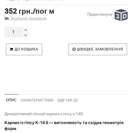
352 грн./пог м
Переглянути
Знайшли дешевше
ДО КОШИКА
ШВИДКЕ ЗАМОВЛЕННЯ
ОПИС
ХАРАКТЕРИСТИКИ
ВІДГУКИ (0)
Декоративний ліпний карниз з гіпсу к-14Б
Карниз із гіпсу К‑14 б — витонченість та східна геометрія
форм