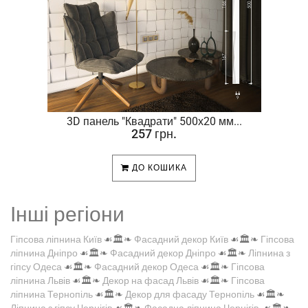
.
3D панель "Квадрати" 500х20 мм...
257 грн.
ДО КОШИКА
Інші регіони
Гіпсова ліпнина Київ
☙🏛️❧
Фасадний декор Київ
☙🏛️❧
Гіпсова
ліпнина Дніпро
☙🏛️❧
Фасадний декор Дніпро
☙🏛️❧
Ліпнина з
гіпсу Одеса
☙🏛️❧
Фасадний декор Одеса
☙🏛️❧
Гіпсова
ліпнина Львів
☙🏛️❧
Декор на фасад Львів
☙🏛️❧
Гіпсова
ліпнина Тернопіль
☙🏛️❧
Декор для фасаду Тернопіль
☙🏛️❧
Ліпнина з гіпсу Чернігів
☙🏛️❧
Фасадна ліпнина Чернігів
☙🏛️❧