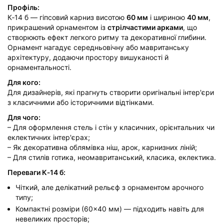
Профіль:
К‑14 б — гіпсовий карниз висотою
60 мм
і шириною
40 мм
,
прикрашений орнаментом із
стрілчастими арками
, що
створюють ефект легкого ритму та декоративної глибини.
Орнамент нагадує середньовічну або мавританську
архітектуру, додаючи простору вишуканості й
орнаментальності.
Для кого:
Для дизайнерів, які прагнуть створити оригінальні інтер'єри
з класичними або історичними відтінками.
Для чого:
– Для оформлення стель і стін у класичних, орієнтальних чи
еклектичних інтер'єрах;
– Як декоративна облямівка ніш, арок, карнизних ліній;
– Для стилів готика, неомавританський, класика, еклектика.
Переваги К‑14 б:
Чіткий, але делікатний рельєф з орнаментом арочного
типу;
Компактні розміри (60×40 мм) — підходить навіть для
невеликих просторів;