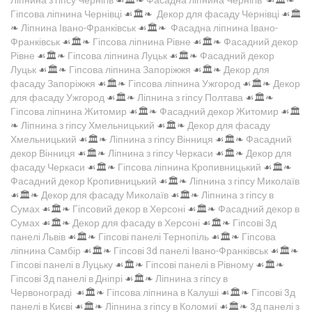
Гіпсова ліпнина Чернівці
☙🏛️❧
Декор для фасаду Чернівці
☙🏛️
❧
Ліпнина Івано-Франківськ
☙🏛️❧
Фасадна ліпнина Івано-
Франківськ
☙🏛️❧
Гіпсова ліпнина Рівне
☙🏛️❧
Фасадний декор
Рівне
☙🏛️❧
Гіпсова ліпнина Луцьк
☙🏛️❧
Фасадний декор
Луцьк
☙🏛️❧
Гіпсова ліпнина Запоріжжя
☙🏛️❧
Декор для
фасаду Запоріжжя
☙🏛️❧
Гіпсова ліпнина Ужгород
☙🏛️❧
Декор
для фасаду Ужгород
☙🏛️❧
Ліпнина з гіпсу Полтава
☙🏛️❧
Гіпсова ліпнина Житомир
☙🏛️❧
Фасадний декор Житомир
☙🏛️
❧
Ліпнина з гіпсу Хмельницький
☙🏛️❧
Декор для фасаду
Хмельницький
☙🏛️❧
Ліпнина з гіпсу Вінниця
☙🏛️❧
Фасадний
декор Вінниця
☙🏛️❧
Ліпнина з гіпсу Черкаси
☙🏛️❧
Декор для
фасаду Черкаси
☙🏛️❧
Гіпсова ліпнина Кропивницький
☙🏛️❧
Фасадний декор Кропивницький
☙🏛️❧
Ліпнина з гіпсу Миколаїв
☙🏛️❧
Декор для фасаду Миколаїв
☙🏛️❧
Ліпнина з гіпсу в
Сумах
☙🏛️❧
Гіпсовий декор в Херсоні
☙🏛️❧
Фасадний декор в
Сумах
☙🏛️❧
Декор для фасаду в Херсоні
☙🏛️❧
Гіпсові 3д
панелі Львів
☙🏛️❧
Гіпсові панелі Тернопіль
☙🏛️❧
Гіпсова
ліпнина Самбір
☙🏛️❧
Гіпсові 3d панелі Івано-Франківськ
☙🏛️❧
Гіпсові панелі в Луцьку
☙🏛️❧
Гіпсові панелі в Рівному
☙🏛️❧
Гіпсові 3д панелі в Дніпрі
☙🏛️❧
Ліпнина з гіпсу в
Червонограді
☙🏛️❧
Гіпсова ліпнина в Калуші
☙🏛️❧
Гіпсові 3д
панелі в Києві
☙🏛️❧
Ліпнина з гіпсу в Коломиї
☙🏛️❧
3д панелі з