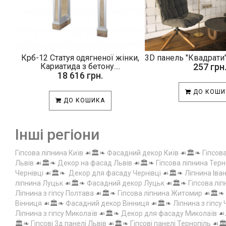
Крб-12 Статуя одягненої жінки,
3D панель "Квадрати"
Кариатида з бетону....
257 грн
18 616 грн.
ДО КОШИ
ДО КОШИКА
Інші регіони
Гіпсова ліпнина Київ
☙🏛️❧
Фасадний декор Київ
☙🏛️❧
Гіпсов
Львів
☙🏛️❧
Декор на фасад Львів
☙🏛️❧
Гіпсова ліпнина Терн
Чернівці
☙🏛️❧
Декор для фасаду Чернівці
☙🏛️❧
Ліпнина Іва
ліпнина Луцьк
☙🏛️❧
Фасадний декор Луцьк
☙🏛️❧
Гіпсова лі
Ліпнина з гіпсу Полтава
☙🏛️❧
Гіпсова ліпнина Житомир
☙🏛️❧
Вінниця
☙🏛️❧
Фасадний декор Вінниця
☙🏛️❧
Ліпнина з гіпсу
Ліпнина з гіпсу Миколаїв
☙🏛️❧
Декор для фасаду Миколаїв
☙
🏛️❧
Гіпсові 3д панелі Львів
☙🏛️❧
Гіпсові панелі Тернопіль
☙🏛