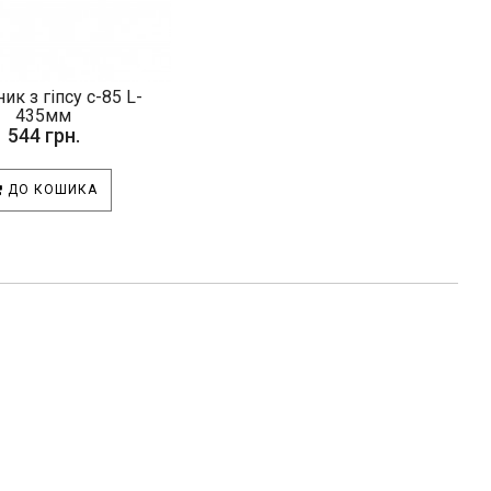
ик з гіпсу с-85 L-
435мм
544 грн.
ДО КОШИКА