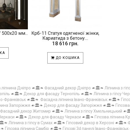
 500х20 мм...
Крб-11 Статуя одягненої жінки,
.
Кариатида з бетону....
18 616 грн.
КА
ДО КОШИКА
а ліпнина Дніпро
☙🏛️❧
Фасадний декор Дніпро
☙🏛️❧
Ліпнина з гіп
опіль
☙🏛️❧
Декор для фасаду Тернопіль
☙🏛️❧
Ліпнина з гіпсу Чер
но-Франківськ
☙🏛️❧
Фасадна ліпнина Івано-Франківськ
☙🏛️❧
Гіпс
пнина Запоріжжя
☙🏛️❧
Декор для фасаду Запоріжжя
☙🏛️❧
Гіпсов
Фасадний декор Житомир
☙🏛️❧
Ліпнина з гіпсу Хмельницький
☙
 Черкаси
☙🏛️❧
Декор для фасаду Черкаси
☙🏛️❧
Гіпсова ліпнина 
🏛️❧
Ліпнина з гіпсу в Сумах
☙🏛️❧
Гіпсовий декор в Херсоні
☙🏛️❧
Ф
️❧
Гіпсова ліпнина Самбір
☙🏛️❧
Гіпсові 3d панелі Івано-Франківськ