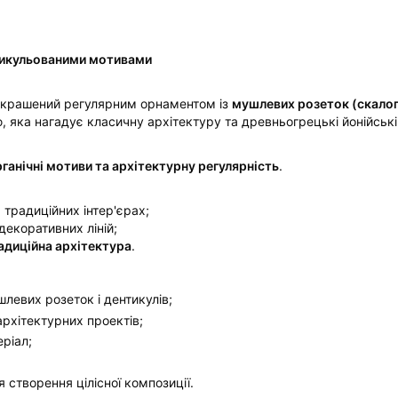
нтикульованими мотивами
икрашений регулярним орнаментом із
мушлевих розеток (скалопі
 яка нагадує класичну архітектуру та древньогрецькі йонійські
рганічні мотиви та архітектурну регулярність
.
 традиційних інтер'єрах;
декоративних ліній;
радиційна архітектура
.
левих розеток і дентикулів;
архітектурних проектів;
еріал;
 створення цілісної композиції.