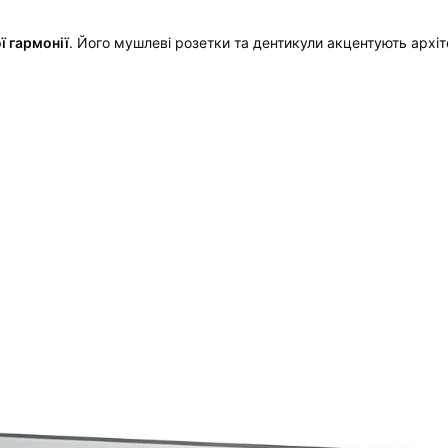
ї гармонії
. Його мушлеві розетки та дентикули акцентують архіт