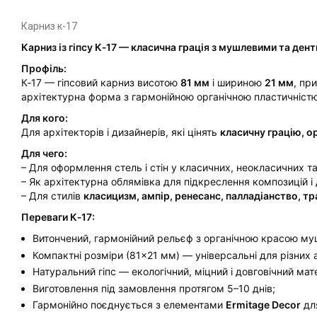
Карниз к-17
Карниз із гіпсу К‑17 — класична грація з мушлевими та де
Профіль:
К‑17 — гіпсовий карниз висотою
81 мм
і шириною
21 мм
, пр
архітектурна форма з гармонійною органічною пластичністю,
Для кого:
Для архітекторів і дизайнерів, які цінять
класичну грацію, о
Для чего:
– Для оформлення стель і стін у класичних, неокласичних та
– Як архітектурна облямівка для підкреслення композицій і 
– Для стилів
класицизм, ампір, ренесанс, палладіанство, т
Переваги К‑17:
Витончений, гармонійний рельєф з органічною красою муш
Компактні розміри (81×21 мм) — універсальні для різних 
Натуральний гіпс — екологічний, міцний і довговічний мат
Виготовлення під замовлення протягом 5–10 днів;
Гармонійно поєднується з елементами
Ermitage Decor
для