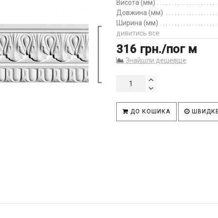
Висота (мм)
Довжина (мм)
Ширина (мм)
дивитись все
316 грн./пог м
Знайшли дешевше
ДО КОШИКА
ШВИДКЕ