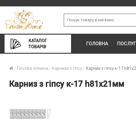
КАТАЛОГ
ГОЛОВНА
ПОСЛУ
ТОВАРІВ
Гіпсова ліпнина
Карнизи з гіпсу
Карниз з гіпсу к-17 h81
Карниз з гіпсу к-17 h81х21мм