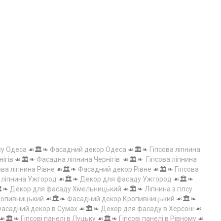
су Одеса
☙🏛️❧
Фасадний декор Одеса
☙🏛️❧
Гіпсова ліпнина
нігів
☙🏛️❧
Фасадна ліпнина Чернігів
☙🏛️❧
Гіпсова ліпнина
ова ліпнина Рівне
☙🏛️❧
Фасадний декор Рівне
☙🏛️❧
Гіпсова
а ліпнина Ужгород
☙🏛️❧
Декор для фасаду Ужгород
☙🏛️❧
️❧
Декор для фасаду Хмельницький
☙🏛️❧
Ліпнина з гіпсу
Кропивницький
☙🏛️❧
Фасадний декор Кропивницький
☙🏛️❧
асадний декор в Сумах
☙🏛️❧
Декор для фасаду в Херсоні
☙
☙🏛️❧
Гіпсові панелі в Луцьку
☙🏛️❧
Гіпсові панелі в Рівному
☙