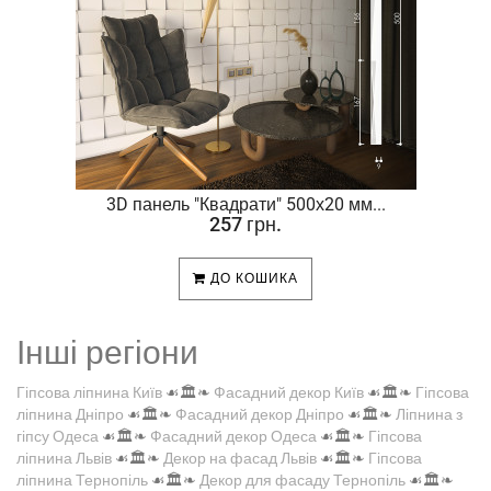
.
3D панель "Квадрати" 500х20 мм...
257 грн.
ДО КОШИКА
Інші регіони
Гіпсова ліпнина Київ
☙🏛️❧
Фасадний декор Київ
☙🏛️❧
Гіпсова
ліпнина Дніпро
☙🏛️❧
Фасадний декор Дніпро
☙🏛️❧
Ліпнина з
гіпсу Одеса
☙🏛️❧
Фасадний декор Одеса
☙🏛️❧
Гіпсова
ліпнина Львів
☙🏛️❧
Декор на фасад Львів
☙🏛️❧
Гіпсова
ліпнина Тернопіль
☙🏛️❧
Декор для фасаду Тернопіль
☙🏛️❧