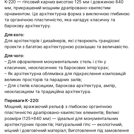
К-220 — гіпсовий карниз висотою 125 мм і довжиною 640
мм, прикрашений мощним драпіровано-хвилястим
орнаментом. Це архітектурна форма з виключною глибиною
та органічною пластичністю, яка нагадує класичну та
барокову архітектуру.
Для кого:
Для архітекторів і дизайнерів, які створюють грандіозні
проекти з багатою архітектурною розкішшю та величавістю.
Для чого:
– Для оформлення монументальних стель і стін у
класичних, неокласичних та барокових інтер'єрах;
– Як архітектурна облямівка для підкреслення композицій
великих просторів та парадних залів;
– Для стилів класицизм, барокова архітектура, ампір,
неокласицизм та традиційна архітектура.
Переваги К-220:
Мощний, вражаючий рельєф з глибокою органічною
пластичністю драпіровано-хвилястих елементів; Великі
розміри (125×640 мм) — ідеальні для монументальних
архітектурних проектів; Натуральний гіпс — екологічний,
міцний і довговічний матеріал; Виготовлення під замовлення