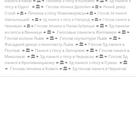
панелі в Києві
☙🏛️❧
Ліпнина з гіпсу в Коломиї
☙🏛️❧
3д панелі з
гіпсу в Одесі
☙🏛️❧
Гіпсова ліпнина Дрогобич
☙🏛️❧
Ліпний декор
Ліпнина з гіпсу Новояворівськ
Стрий
☙🏛️❧
☙🏛️❧
Гіпсові 3d панелі
Хмельницький
☙🏛️❧
3д панелі з гіпсу в Ужгороді
☙🏛️❧
Гіпсові панелі в
☙🏛️❧
3д панели
Чернівцях
☙🏛️❧
Гіпсова ліпнина в Пасіки-Зубрицькі
из гипса в Виннице
☙🏛️❧
Гипсовые панели в Житомире
☙🏛️❧
Гіпсові колони Львів
☙🏛️❧
Гіпсові скульптури Львів
☙🏛️❧
Фасадний декор з пінопласту Львів
☙🏛️❧
Гіпсові 3д панелі в
Полтаві
☙🏛️❧
Панелі з гіпсу в Запоріжжі
☙🏛️❧
Гіпсові панелі в
Миколаєві
☙🏛️❧
3д панелі з гіпсу в Черкасах
☙🏛️❧
Гіпсові 3д
панелі в Кропивницькому
☙🏛️❧
3д панелі з гіпсу в Сумах
☙🏛️
❧
Гіпсова ліпнина в Ковелі
☙🏛️❧
3д гіпсові панелі в Чернігові