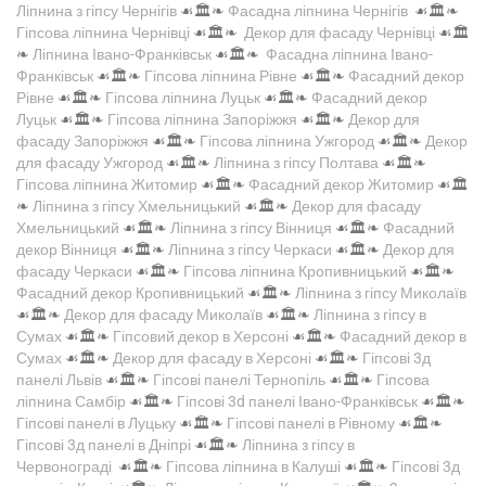
Ліпнина з гіпсу Чернігів
☙🏛️❧
Фасадна ліпнина Чернігів
☙🏛️❧
Гіпсова ліпнина Чернівці
☙🏛️❧
Декор для фасаду Чернівці
☙🏛️
❧
Ліпнина Івано-Франківськ
☙🏛️❧
Фасадна ліпнина Івано-
Франківськ
☙🏛️❧
Гіпсова ліпнина Рівне
☙🏛️❧
Фасадний декор
Рівне
☙🏛️❧
Гіпсова ліпнина Луцьк
☙🏛️❧
Фасадний декор
Луцьк
☙🏛️❧
Гіпсова ліпнина Запоріжжя
☙🏛️❧
Декор для
фасаду Запоріжжя
☙🏛️❧
Гіпсова ліпнина Ужгород
☙🏛️❧
Декор
для фасаду Ужгород
☙🏛️❧
Ліпнина з гіпсу Полтава
☙🏛️❧
Гіпсова ліпнина Житомир
☙🏛️❧
Фасадний декор Житомир
☙🏛️
❧
Ліпнина з гіпсу Хмельницький
☙🏛️❧
Декор для фасаду
Хмельницький
☙🏛️❧
Ліпнина з гіпсу Вінниця
☙🏛️❧
Фасадний
декор Вінниця
☙🏛️❧
Ліпнина з гіпсу Черкаси
☙🏛️❧
Декор для
фасаду Черкаси
☙🏛️❧
Гіпсова ліпнина Кропивницький
☙🏛️❧
Фасадний декор Кропивницький
☙🏛️❧
Ліпнина з гіпсу Миколаїв
☙🏛️❧
Декор для фасаду Миколаїв
☙🏛️❧
Ліпнина з гіпсу в
Сумах
☙🏛️❧
Гіпсовий декор в Херсоні
☙🏛️❧
Фасадний декор в
Сумах
☙🏛️❧
Декор для фасаду в Херсоні
☙🏛️❧
Гіпсові 3д
панелі Львів
☙🏛️❧
Гіпсові панелі Тернопіль
☙🏛️❧
Гіпсова
ліпнина Самбір
☙🏛️❧
Гіпсові 3d панелі Івано-Франківськ
☙🏛️❧
Гіпсові панелі в Луцьку
☙🏛️❧
Гіпсові панелі в Рівному
☙🏛️❧
Гіпсові 3д панелі в Дніпрі
☙🏛️❧
Ліпнина з гіпсу в
Червонограді
☙🏛️❧
Гіпсова ліпнина в Калуші
☙🏛️❧
Гіпсові 3д