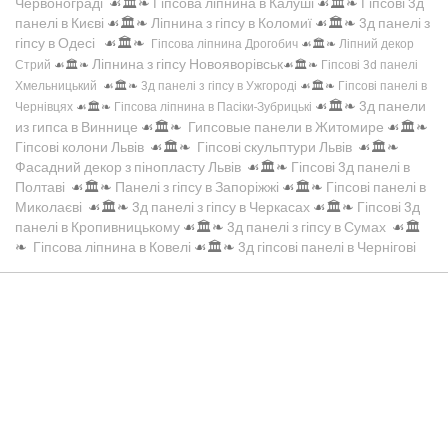
Червонограді
☙🏛️❧
Гіпсова ліпнина в Калуші
☙🏛️❧
Гіпсові 3д
панелі в Києві
☙🏛️❧
Ліпнина з гіпсу в Коломиї
☙🏛️❧
3д панелі з
гіпсу в Одесі
☙🏛️❧
Гіпсова ліпнина Дрогобич
☙🏛️❧
Ліпний декор
Ліпнина з гіпсу Новояворівськ
Стрий
☙🏛️❧
☙🏛️❧
Гіпсові 3d панелі
Хмельницький
☙🏛️❧
3д панелі з гіпсу в Ужгороді
☙🏛️❧
Гіпсові панелі в
☙🏛️❧
3д панели
Чернівцях
☙🏛️❧
Гіпсова ліпнина в Пасіки-Зубрицькі
из гипса в Виннице
☙🏛️❧
Гипсовые панели в Житомире
☙🏛️❧
Гіпсові колони Львів
☙🏛️❧
Гіпсові скульптури Львів
☙🏛️❧
Фасадний декор з пінопласту Львів
☙🏛️❧
Гіпсові 3д панелі в
Полтаві
☙🏛️❧
Панелі з гіпсу в Запоріжжі
☙🏛️❧
Гіпсові панелі в
Миколаєві
☙🏛️❧
3д панелі з гіпсу в Черкасах
☙🏛️❧
Гіпсові 3д
панелі в Кропивницькому
☙🏛️❧
3д панелі з гіпсу в Сумах
☙🏛️
❧
Гіпсова ліпнина в Ковелі
☙🏛️❧
3д гіпсові панелі в Чернігові