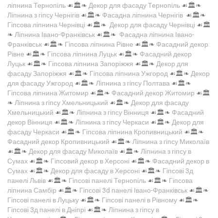
ліпнина Тернопіль
☙🏛️❧
Декор для фасаду Тернопіль
☙🏛️❧
Ліпнина з гіпсу Чернігів
☙🏛️❧
Фасадна ліпнина Чернігів
☙🏛️❧
Гіпсова ліпнина Чернівці
☙🏛️❧
Декор для фасаду Чернівці
☙🏛️
❧
Ліпнина Івано-Франківськ
☙🏛️❧
Фасадна ліпнина Івано-
Франківськ
☙🏛️❧
Гіпсова ліпнина Рівне
☙🏛️❧
Фасадний декор
Рівне
☙🏛️❧
Гіпсова ліпнина Луцьк
☙🏛️❧
Фасадний декор
Луцьк
☙🏛️❧
Гіпсова ліпнина Запоріжжя
☙🏛️❧
Декор для
фасаду Запоріжжя
☙🏛️❧
Гіпсова ліпнина Ужгород
☙🏛️❧
Декор
для фасаду Ужгород
☙🏛️❧
Ліпнина з гіпсу Полтава
☙🏛️❧
Гіпсова ліпнина Житомир
☙🏛️❧
Фасадний декор Житомир
☙🏛️
❧
Ліпнина з гіпсу Хмельницький
☙🏛️❧
Декор для фасаду
Хмельницький
☙🏛️❧
Ліпнина з гіпсу Вінниця
☙🏛️❧
Фасадний
декор Вінниця
☙🏛️❧
Ліпнина з гіпсу Черкаси
☙🏛️❧
Декор для
фасаду Черкаси
☙🏛️❧
Гіпсова ліпнина Кропивницький
☙🏛️❧
Фасадний декор Кропивницький
☙🏛️❧
Ліпнина з гіпсу Миколаїв
☙🏛️❧
Декор для фасаду Миколаїв
☙🏛️❧
Ліпнина з гіпсу в
Сумах
☙🏛️❧
Гіпсовий декор в Херсоні
☙🏛️❧
Фасадний декор в
Сумах
☙🏛️❧
Декор для фасаду в Херсоні
☙🏛️❧
Гіпсові 3д
панелі Львів
☙🏛️❧
Гіпсові панелі Тернопіль
☙🏛️❧
Гіпсова
ліпнина Самбір
☙🏛️❧
Гіпсові 3d панелі Івано-Франківськ
☙🏛️❧
Гіпсові панелі в Луцьку
☙🏛️❧
Гіпсові панелі в Рівному
☙🏛️❧
Гіпсові 3д панелі в Дніпрі
☙🏛️❧
Ліпнина з гіпсу в