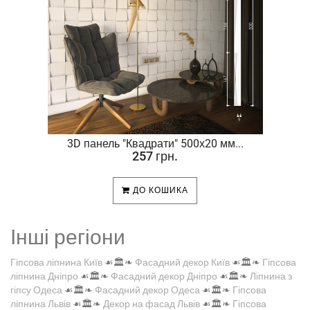
.
3D панель "Квадрати" 500х20 мм...
257 грн.
ДО КОШИКА
Інші регіони
Гіпсова ліпнина Київ
☙🏛️❧
Фасадний декор Київ
☙🏛️❧
Гіпсова
ліпнина Дніпро
☙🏛️❧
Фасадний декор Дніпро
☙🏛️❧
Ліпнина з
гіпсу Одеса
☙🏛️❧
Фасадний декор Одеса
☙🏛️❧
Гіпсова
ліпнина Львів
☙🏛️❧
Декор на фасад Львів
☙🏛️❧
Гіпсова