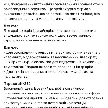
мм, прикрашений витонченим геометричним орнаментом з
ромбовидним візерунком. Це архітектурна форма з
виключною деталізацією та органічною пластичністю, яка
нагадує класичну та модерністичну архітектуру.
Для кого:
Для архітекторів і дизайнерів, які створюють проекти з
вишуканою архітектурною розкішшю, геометричною
строгістю та класичною елегантністю.
Для чого:
– Для оформлення стель, стін та архітектурних акцентів у
класичних, модерністичних та неокласичних інтер'єрах;
– Як архітектурна облямівка для підкреслення композицій
та деталізації парадних залів та палацових інтер'єрів;
– Для стилів класицизм, неокласицизм, модернізм та
палладіанство.
Переваги К-232:
Витончений, деталізований рельєф з органічною
пластичністю геометричних елементів та класичних форм;
Оптимальні розміри (300×50 мм) — ідеальні для створення
архітектурних акцентів та деталізації композицій;
Натуральний гіпс — екологічний, міцний і довговічний