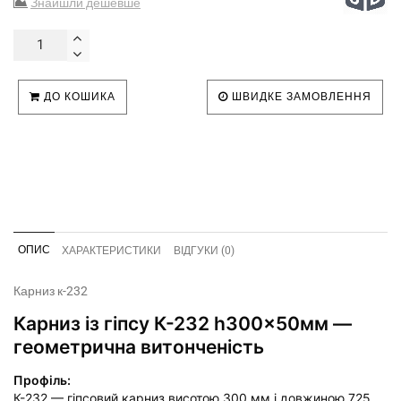
Знайшли дешевше
ДО КОШИКА
ШВИДКЕ ЗАМОВЛЕННЯ
ОПИС
ХАРАКТЕРИСТИКИ
ВІДГУКИ (0)
Карниз к-232
Карниз із гіпсу К-232 h300x50мм —
геометрична витонченість
Профіль:
К-232 — гіпсовий карниз висотою 300 мм і довжиною 725