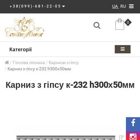
UA
RU
+38(099)-681-22-05
0
Категорії
Гіпсова ліпнина
Карнизи з гіпсу
Карниз з гіпсу к-232 h300х50мм
Карниз з гіпсу к-232 h300х50мм