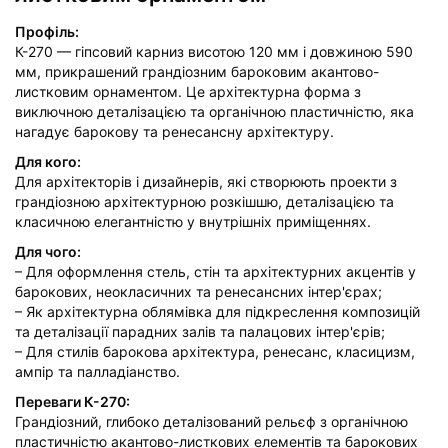
Профіль:
К-270 — гіпсовий карниз висотою 120 мм і довжиною 590
мм, прикрашений грандіозним бароковим акантово-
листковим орнаментом. Це архітектурна форма з
виключною деталізацією та органічною пластичністю, яка
нагадує барокову та ренесансну архітектуру.
Для кого:
Для архітекторів і дизайнерів, які створюють проекти з
грандіозною архітектурною розкішшю, деталізацією та
класичною елегантністю у внутрішніх приміщеннях.
Для чого:
– Для оформлення стель, стін та архітектурних акцентів у
барокових, неокласичних та ренесансних інтер'єрах;
– Як архітектурна облямівка для підкреслення композицій
та деталізації парадних залів та палацових інтер'єрів;
– Для стилів барокова архітектура, ренесанс, класицизм,
ампір та палладіанство.
Переваги К-270:
Грандіозний, глибоко деталізований рельєф з органічною
пластичністю акантово-листкових елементів та барокових