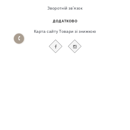
Зворотній зв’язок
ДОДАТКОВО
Карта сайту
Товари зі знижкою
БУДЬТЕ В КУРСІ НАШИХ АКЦІЙ І НОВИН
Гіпсовий і фасадний ліпний декор
© 2018-2025
Продвижение сайта