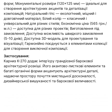
форм; Монументальні розміри (120×125 мм) — ідеальні для
створення архітектурних акцентів та деталізації
композицій; Натуральний гіпс — екологічний, міцний і
довговічний матеріал; Білий колір — класичний і
універсальний для різних стилів; Економічна ціна (565 грн./
м.п.) — доступна для різних проектів; Виготовлення під
замовлення; Доступна можливість швидкого замовлення
(5-10 днів); Доступна 3D-модель для проектування та
візуалізації; Гармонійно поєднується з елементами колекції
для створення виключної композиції.
Застосування:
Карниз К-270 додає інтер'єру грандіозної барокової
архітектурної розкіші. Його акантово-листкові елементи та
багаті органічні форми акцентують архітектурні деталі,
надаючи простору почуття мистецької досконалості,
дизайнерської вишуканості та барокової величавості.