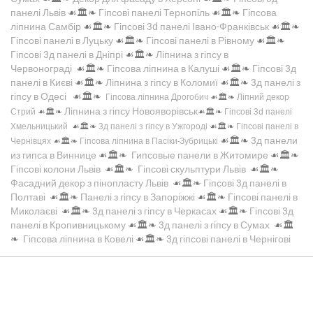
панелі Львів
☙🏛️❧
Гіпсові панелі Тернопіль
☙🏛️❧
Гіпсова
ліпнина Самбір
☙🏛️❧
Гіпсові 3d панелі Івано-Франківськ
☙🏛️❧
Гіпсові панелі в Луцьку
☙🏛️❧
Гіпсові панелі в Рівному
☙🏛️❧
Гіпсові 3д панелі в Дніпрі
☙🏛️❧
Ліпнина з гіпсу в
Червонограді
☙🏛️❧
Гіпсова ліпнина в Калуші
☙🏛️❧
Гіпсові 3д
панелі в Києві
☙🏛️❧
Ліпнина з гіпсу в Коломиї
☙🏛️❧
3д панелі з
гіпсу в Одесі
☙🏛️❧
Гіпсова ліпнина Дрогобич
☙🏛️❧
Ліпний декор
Ліпнина з гіпсу Новояворівськ
Стрий
☙🏛️❧
☙🏛️❧
Гіпсові 3d панелі
Хмельницький
☙🏛️❧
3д панелі з гіпсу в Ужгороді
☙🏛️❧
Гіпсові панелі в
☙🏛️❧
3д панели
Чернівцях
☙🏛️❧
Гіпсова ліпнина в Пасіки-Зубрицькі
из гипса в Виннице
☙🏛️❧
Гипсовые панели в Житомире
☙🏛️❧
Гіпсові колони Львів
☙🏛️❧
Гіпсові скульптури Львів
☙🏛️❧
Фасадний декор з пінопласту Львів
☙🏛️❧
Гіпсові 3д панелі в
Полтаві
☙🏛️❧
Панелі з гіпсу в Запоріжжі
☙🏛️❧
Гіпсові панелі в
Миколаєві
☙🏛️❧
3д панелі з гіпсу в Черкасах
☙🏛️❧
Гіпсові 3д
панелі в Кропивницькому
☙🏛️❧
3д панелі з гіпсу в Сумах
☙🏛️
❧
Гіпсова ліпнина в Ковелі
☙🏛️❧
3д гіпсові панелі в Чернігові