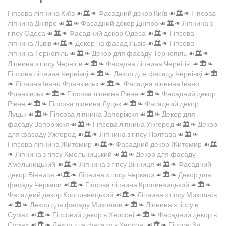
Гіпсова ліпнина Київ
☙🏛️❧
Фасадний декор Київ
☙🏛️❧
Гіпсова
ліпнина Дніпро
☙🏛️❧
Фасадний декор Дніпро
☙🏛️❧
Ліпнина з
гіпсу Одеса
☙🏛️❧
Фасадний декор Одеса
☙🏛️❧
Гіпсова
ліпнина Львів
☙🏛️❧
Декор на фасад Львів
☙🏛️❧
Гіпсова
ліпнина Тернопіль
☙🏛️❧
Декор для фасаду Тернопіль
☙🏛️❧
Ліпнина з гіпсу Чернігів
☙🏛️❧
Фасадна ліпнина Чернігів
☙🏛️❧
Гіпсова ліпнина Чернівці
☙🏛️❧
Декор для фасаду Чернівці
☙🏛️
❧
Ліпнина Івано-Франківськ
☙🏛️❧
Фасадна ліпнина Івано-
Франківськ
☙🏛️❧
Гіпсова ліпнина Рівне
☙🏛️❧
Фасадний декор
Рівне
☙🏛️❧
Гіпсова ліпнина Луцьк
☙🏛️❧
Фасадний декор
Луцьк
☙🏛️❧
Гіпсова ліпнина Запоріжжя
☙🏛️❧
Декор для
фасаду Запоріжжя
☙🏛️❧
Гіпсова ліпнина Ужгород
☙🏛️❧
Декор
для фасаду Ужгород
☙🏛️❧
Ліпнина з гіпсу Полтава
☙🏛️❧
Гіпсова ліпнина Житомир
☙🏛️❧
Фасадний декор Житомир
☙🏛️
❧
Ліпнина з гіпсу Хмельницький
☙🏛️❧
Декор для фасаду
Хмельницький
☙🏛️❧
Ліпнина з гіпсу Вінниця
☙🏛️❧
Фасадний
декор Вінниця
☙🏛️❧
Ліпнина з гіпсу Черкаси
☙🏛️❧
Декор для
фасаду Черкаси
☙🏛️❧
Гіпсова ліпнина Кропивницький
☙🏛️❧
Фасадний декор Кропивницький
☙🏛️❧
Ліпнина з гіпсу Миколаїв
☙🏛️❧
Декор для фасаду Миколаїв
☙🏛️❧
Ліпнина з гіпсу в
Сумах
☙🏛️❧
Гіпсовий декор в Херсоні
☙🏛️❧
Фасадний декор в
Сумах
☙🏛️❧
Декор для фасаду в Херсоні
☙🏛️❧
Гіпсові 3д