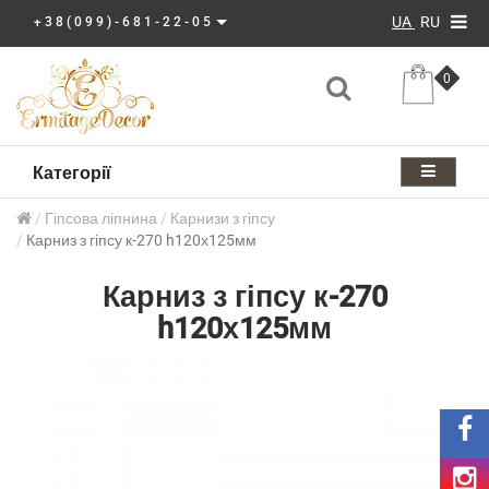
UA
RU
+38(099)-681-22-05
0
Категорії
Гіпсова ліпнина
Карнизи з гіпсу
Карниз з гіпсу к-270 h120х125мм
Карниз з гіпсу к-270
h120х125мм