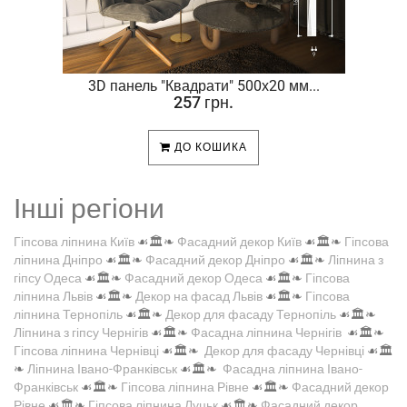
.
3D панель "Квадрати" 500х20 мм...
257 грн.
ДО КОШИКА
Інші регіони
Гіпсова ліпнина Київ
☙🏛️❧
Фасадний декор Київ
☙🏛️❧
Гіпсова
ліпнина Дніпро
☙🏛️❧
Фасадний декор Дніпро
☙🏛️❧
Ліпнина з
гіпсу Одеса
☙🏛️❧
Фасадний декор Одеса
☙🏛️❧
Гіпсова
ліпнина Львів
☙🏛️❧
Декор на фасад Львів
☙🏛️❧
Гіпсова
ліпнина Тернопіль
☙🏛️❧
Декор для фасаду Тернопіль
☙🏛️❧
Ліпнина з гіпсу Чернігів
☙🏛️❧
Фасадна ліпнина Чернігів
☙🏛️❧
Гіпсова ліпнина Чернівці
☙🏛️❧
Декор для фасаду Чернівці
☙🏛️
❧
Ліпнина Івано-Франківськ
☙🏛️❧
Фасадна ліпнина Івано-
Франківськ
☙🏛️❧
Гіпсова ліпнина Рівне
☙🏛️❧
Фасадний декор
Рівне
☙🏛️❧
Гіпсова ліпнина Луцьк
☙🏛️❧
Фасадний декор