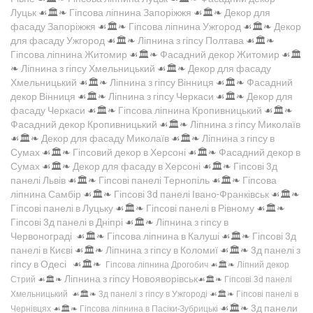
Луцьк
☙🏛️❧
Гіпсова ліпнина Запоріжжя
☙🏛️❧
Декор для
фасаду Запоріжжя
☙🏛️❧
Гіпсова ліпнина Ужгород
☙🏛️❧
Декор
для фасаду Ужгород
☙🏛️❧
Ліпнина з гіпсу Полтава
☙🏛️❧
Гіпсова ліпнина Житомир
☙🏛️❧
Фасадний декор Житомир
☙🏛️
❧
Ліпнина з гіпсу Хмельницький
☙🏛️❧
Декор для фасаду
Хмельницький
☙🏛️❧
Ліпнина з гіпсу Вінниця
☙🏛️❧
Фасадний
декор Вінниця
☙🏛️❧
Ліпнина з гіпсу Черкаси
☙🏛️❧
Декор для
фасаду Черкаси
☙🏛️❧
Гіпсова ліпнина Кропивницький
☙🏛️❧
Фасадний декор Кропивницький
☙🏛️❧
Ліпнина з гіпсу Миколаїв
☙🏛️❧
Декор для фасаду Миколаїв
☙🏛️❧
Ліпнина з гіпсу в
Сумах
☙🏛️❧
Гіпсовий декор в Херсоні
☙🏛️❧
Фасадний декор в
Сумах
☙🏛️❧
Декор для фасаду в Херсоні
☙🏛️❧
Гіпсові 3д
панелі Львів
☙🏛️❧
Гіпсові панелі Тернопіль
☙🏛️❧
Гіпсова
ліпнина Самбір
☙🏛️❧
Гіпсові 3d панелі Івано-Франківськ
☙🏛️❧
Гіпсові панелі в Луцьку
☙🏛️❧
Гіпсові панелі в Рівному
☙🏛️❧
Гіпсові 3д панелі в Дніпрі
☙🏛️❧
Ліпнина з гіпсу в
Червонограді
☙🏛️❧
Гіпсова ліпнина в Калуші
☙🏛️❧
Гіпсові 3д
панелі в Києві
☙🏛️❧
Ліпнина з гіпсу в Коломиї
☙🏛️❧
3д панелі з
гіпсу в Одесі
☙🏛️❧
Гіпсова ліпнина Дрогобич
☙🏛️❧
Ліпний декор
Ліпнина з гіпсу Новояворівськ
Стрий
☙🏛️❧
☙🏛️❧
Гіпсові 3d панелі
Хмельницький
☙🏛️❧
3д панелі з гіпсу в Ужгороді
☙🏛️❧
Гіпсові панелі в
☙🏛️❧
3д панели
Чернівцях
☙🏛️❧
Гіпсова ліпнина в Пасіки-Зубрицькі