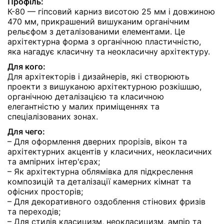
Профіль:
К-80 — гіпсовий карниз висотою 25 мм і довжиною
470 мм, прикрашений вишуканим органічним
рельєфом з деталізованими елементами. Це
архітектурна форма з органічною пластичністю,
яка нагадує класичну та неокласичну архітектуру.
Для кого:
Для архітекторів і дизайнерів, які створюють
проекти з вишуканою архітектурною розкішшю,
органічною деталізацією та класичною
елегантністю у малих приміщеннях та
спеціалізованих зонах.
Для чего:
– Для оформлення дверних прорізів, вікон та
архітектурних акцентів у класичних, неокласичних
та ампірних інтер'єрах;
– Як архітектурна облямівка для підкреслення
композицій та деталізації камерних кімнат та
офісних просторів;
– Для декоративного оздоблення стінових фризів
та переходів;
– Для стилів класицизм, неокласицизм, ампір та