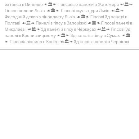
из гипса в Виннице
☙🏛️❧
Гипсовые панели в Житомире
☙🏛️❧
Гіпсові колони Львів
☙🏛️❧
Гіпсові скульптури Львів
☙🏛️❧
Фасадний декор з пінопласту Львів
☙🏛️❧
Гіпсові 3д панелі в
Полтаві
☙🏛️❧
Панелі з гіпсу в Запоріжжі
☙🏛️❧
Гіпсові панелі в
Миколаєві
☙🏛️❧
3д панелі з гіпсу в Черкасах
☙🏛️❧
Гіпсові 3д
панелі в Кропивницькому
☙🏛️❧
3д панелі з гіпсу в Сумах
☙🏛️
❧
Гіпсова ліпнина в Ковелі
☙🏛️❧
3д гіпсові панелі в Чернігові