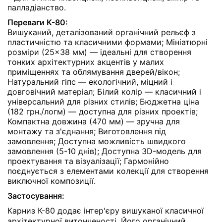
палладіанство.
Переваги К-80:
Вишуканий, деталізований органічний рельєф з
пластичністю та класичними формами; Мініатюрні
розміри (25×38 мм) — ідеальні для створення
тонких архітектурних акцентів у малих
приміщеннях та облямування дверей/вікон;
Натуральний гіпс — екологічний, міцний і
довговічний матеріал; Білий колір — класичний і
універсальний для різних стилів; Бюджетна ціна
(182 грн./логм) — доступна для різних проектів;
Компактна довжина (470 мм) — зручна для
монтажу та з'єднання; Виготовлення під
замовлення; Доступна можливість швидкого
замовлення (5-10 днів); Доступна 3D-модель для
проектування та візуалізації; Гармонійно
поєднується з елементами колекції для створення
виключної композиції.
Застосування:
Карниз К-80 додає інтер'єру вишуканої класичної
архітектурної витонченості. Його органічний