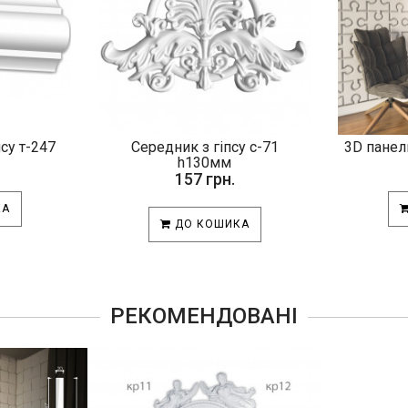
псу т-247
Середник з гіпсу с-71
3D панел
h130мм
157 грн.
КА
ДО КОШИКА
РЕКОМЕНДОВАНІ