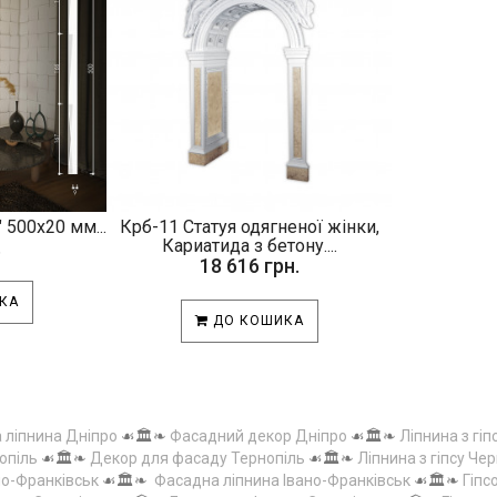
 500х20 мм...
Крб-11 Статуя одягненої жінки,
.
Кариатида з бетону....
18 616 грн.
КА
ДО КОШИКА
а ліпнина Дніпро
☙🏛️❧
Фасадний декор Дніпро
☙🏛️❧
Ліпнина з гіп
опіль
☙🏛️❧
Декор для фасаду Тернопіль
☙🏛️❧
Ліпнина з гіпсу Чер
но-Франківськ
☙🏛️❧
Фасадна ліпнина Івано-Франківськ
☙🏛️❧
Гіпс