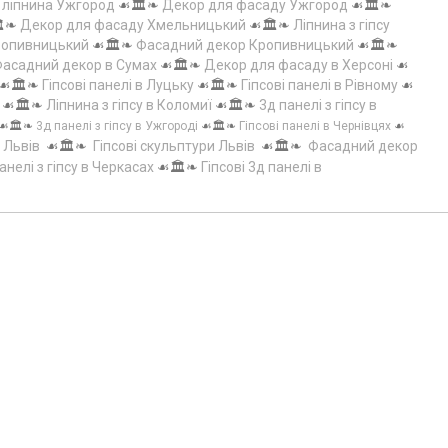
а ліпнина Ужгород
☙🏛️❧
Декор для фасаду Ужгород
☙🏛️❧
️❧
Декор для фасаду Хмельницький
☙🏛️❧
Ліпнина з гіпсу
Кропивницький
☙🏛️❧
Фасадний декор Кропивницький
☙🏛️❧
асадний декор в Сумах
☙🏛️❧
Декор для фасаду в Херсоні
☙
☙🏛️❧
Гіпсові панелі в Луцьку
☙🏛️❧
Гіпсові панелі в Рівному
☙
☙🏛️❧
Ліпнина з гіпсу в Коломиї
☙🏛️❧
3д панелі з гіпсу в
☙🏛️❧
3д панелі з гіпсу в Ужгороді
☙🏛️❧
Гіпсові панелі в Чернівцях
☙
 Львів
☙🏛️❧
Гіпсові скульптури Львів
☙🏛️❧
Фасадний декор
анелі з гіпсу в Черкасах
☙🏛️❧
Гіпсові 3д панелі в