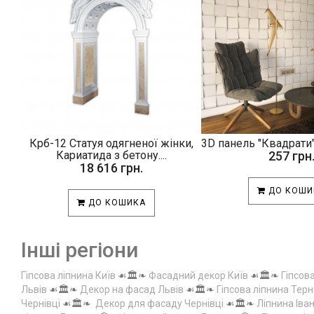
Крб-12 Статуя одягненої жінки,
3D панель "Квадрати"
Кариатида з бетону....
257 грн
18 616 грн.
ДО КОШИ
ДО КОШИКА
Інші регіони
Гіпсова ліпнина Київ
☙🏛️❧
Фасадний декор Київ
☙🏛️❧
Гіпсов
Львів
☙🏛️❧
Декор на фасад Львів
☙🏛️❧
Гіпсова ліпнина Терн
Чернівці
☙🏛️❧
Декор для фасаду Чернівці
☙🏛️❧
Ліпнина Іва