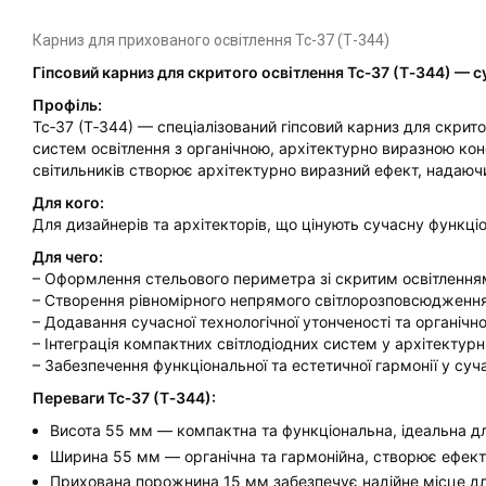
Карниз для прихованого освітлення Тс-37 (Т-344)
Гіпсовий карниз для скритого освітлення Тс‑37 (Т‑344) — 
Профіль:
Тс‑37 (Т‑344) — спеціалізований гіпсовий карниз для скри
систем освітлення з органічною, архітектурно виразною ко
світильників створює архітектурно виразний ефект, надаючи і
Для кого:
Для дизайнерів та архітекторів, що цінують сучасну функці
Для чего:
– Оформлення стельового периметра зі скритим освітленням
– Створення рівномірного непрямого світлорозповсюдження
– Додавання сучасної технологічної утонченості та органічн
– Інтеграція компактних світлодіодних систем у архітектур
– Забезпечення функціональної та естетичної гармонії у суч
Переваги Тс‑37 (Т‑344):
Висота 55 мм — компактна та функціональна, ідеальна дл
Ширина 55 мм — органічна та гармонійна, створює ефект а
Прихована порожнина 15 мм забезпечує надійне місце для