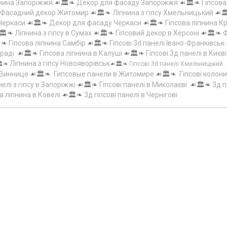
пнина Запоріжжя
☙🏛️❧
Декор для фасаду Запоріжжя
☙🏛️❧
Гіпсов
Фасадний декор Житомир
☙🏛️❧
Ліпнина з гіпсу Хмельницький
☙
 Черкаси
☙🏛️❧
Декор для фасаду Черкаси
☙🏛️❧
Гіпсова ліпнина 
🏛️❧
Ліпнина з гіпсу в Сумах
☙🏛️❧
Гіпсовий декор в Херсоні
☙🏛️❧
Ф
️❧
Гіпсова ліпнина Самбір
☙🏛️❧
Гіпсові 3d панелі Івано-Франківськ
граді
☙🏛️❧
Гіпсова ліпнина в Калуші
☙🏛️❧
Гіпсові 3д панелі в Києві
Ліпнина з гіпсу Новояворівськ
️❧
☙🏛️❧
Гіпсові 3d панелі Хмельницький
 Виннице
☙🏛️❧
Гипсовые панели в Житомире
☙🏛️❧
Гіпсові колони
елі з гіпсу в Запоріжжі
☙🏛️❧
Гіпсові панелі в Миколаєві
☙🏛️❧
3д п
а ліпнина в Ковелі
☙🏛️❧
3д гіпсові панелі в Чернігові