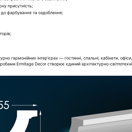
рну присутність;
й до фарбування та оздоблення;
торів;
рно гармонійних інтер'єрах — гостинні, спальні, кабінети, офіси
обами Ermitage Decor створює єдиний архітектурно-світлотехніч