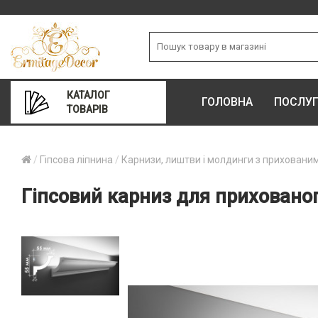
КАТАЛОГ
ГОЛОВНА
ПОСЛУ
ТОВАРІВ
Гіпсова ліпнина
Карнизи, лиштви і молдинги з приховани
Гіпсовий карниз для прихованог