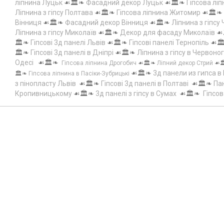
ліпнина Луцьк
☙🏛️❧
Фасадний декор Луцьк
☙🏛️❧
Гіпсова лі
Ліпнина з гіпсу Полтава
☙🏛️❧
Гіпсова ліпнина Житомир
☙🏛️❧
Вінниця
☙🏛️❧
Фасадний декор Вінниця
☙🏛️❧
Ліпнина з гіпсу
Ліпнина з гіпсу Миколаїв
☙🏛️❧
Декор для фасаду Миколаїв
☙
🏛️❧
Гіпсові 3д панелі Львів
☙🏛️❧
Гіпсові панелі Тернопіль
☙🏛
🏛️❧
Гіпсові 3д панелі в Дніпрі
☙🏛️❧
Ліпнина з гіпсу в Червоно
Одесі
☙🏛️❧
Гіпсова ліпнина Дрогобич
☙🏛️❧
Ліпний декор Стрий
☙
☙🏛️❧
3д панели из гипса в
🏛️❧
Гіпсова ліпнина в Пасіки-Зубрицькі
з пінопласту Львів
☙🏛️❧
Гіпсові 3д панелі в Полтаві
☙🏛️❧
Пан
Кропивницькому
☙🏛️❧
3д панелі з гіпсу в Сумах
☙🏛️❧
Гіпсов