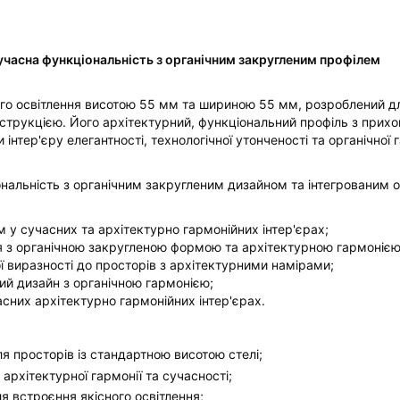
сучасна функціональність з органічним закругленим профілем
того освітлення висотою 55 мм та шириною 55 мм, розроблений 
нструкцією. Його архітектурний, функціональний профіль з при
нтер'єру елегантності, технологічної утонченості та органічної г
ональність з органічним закругленим дизайном та інтегрованим 
 у сучасних та архітектурно гармонійних інтер'єрах;
 з органічною закругленою формою та архітектурною гармонією
ої виразності до просторів з архітектурними намірами;
ний дизайн з органічною гармонією;
асних архітектурно гармонійних інтер'єрах.
я просторів із стандартною висотою стелі;
рхітектурної гармонії та сучасності;
 встроєння якісного освітлення;