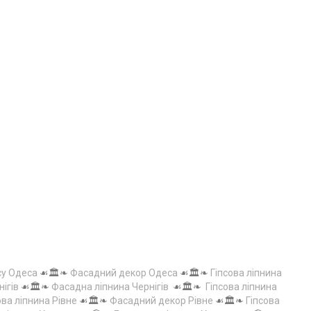
су Одеса
☙🏛️❧
Фасадний декор Одеса
☙🏛️❧
Гіпсова ліпнина
нігів
☙🏛️❧
Фасадна ліпнина Чернігів
☙🏛️❧
Гіпсова ліпнина
ова ліпнина Рівне
☙🏛️❧
Фасадний декор Рівне
☙🏛️❧
Гіпсова