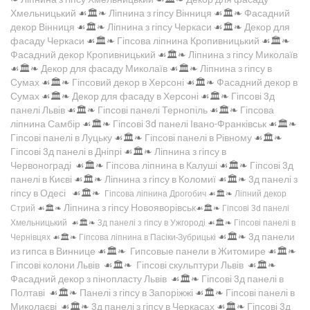
Хмельницький
☙🏛️❧
Ліпнина з гіпсу Вінниця
☙🏛️❧
Фасадний
декор Вінниця
☙🏛️❧
Ліпнина з гіпсу Черкаси
☙🏛️❧
Декор для
фасаду Черкаси
☙🏛️❧
Гіпсова ліпнина Кропивницький
☙🏛️❧
Фасадний декор Кропивницький
☙🏛️❧
Ліпнина з гіпсу Миколаїв
☙🏛️❧
Декор для фасаду Миколаїв
☙🏛️❧
Ліпнина з гіпсу в
Сумах
☙🏛️❧
Гіпсовий декор в Херсоні
☙🏛️❧
Фасадний декор в
Сумах
☙🏛️❧
Декор для фасаду в Херсоні
☙🏛️❧
Гіпсові 3д
панелі Львів
☙🏛️❧
Гіпсові панелі Тернопіль
☙🏛️❧
Гіпсова
ліпнина Самбір
☙🏛️❧
Гіпсові 3d панелі Івано-Франківськ
☙🏛️❧
Гіпсові панелі в Луцьку
☙🏛️❧
Гіпсові панелі в Рівному
☙🏛️❧
Гіпсові 3д панелі в Дніпрі
☙🏛️❧
Ліпнина з гіпсу в
Червонограді
☙🏛️❧
Гіпсова ліпнина в Калуші
☙🏛️❧
Гіпсові 3д
панелі в Києві
☙🏛️❧
Ліпнина з гіпсу в Коломиї
☙🏛️❧
3д панелі з
гіпсу в Одесі
☙🏛️❧
Гіпсова ліпнина Дрогобич
☙🏛️❧
Ліпний декор
Ліпнина з гіпсу Новояворівськ
Стрий
☙🏛️❧
☙🏛️❧
Гіпсові 3d панелі
Хмельницький
☙🏛️❧
3д панелі з гіпсу в Ужгороді
☙🏛️❧
Гіпсові панелі в
☙🏛️❧
3д панели
Чернівцях
☙🏛️❧
Гіпсова ліпнина в Пасіки-Зубрицькі
из гипса в Виннице
☙🏛️❧
Гипсовые панели в Житомире
☙🏛️❧
Гіпсові колони Львів
☙🏛️❧
Гіпсові скульптури Львів
☙🏛️❧
Фасадний декор з пінопласту Львів
☙🏛️❧
Гіпсові 3д панелі в
Полтаві
☙🏛️❧
Панелі з гіпсу в Запоріжжі
☙🏛️❧
Гіпсові панелі в
Миколаєві
☙🏛️❧
3д панелі з гіпсу в Черкасах
☙🏛️❧
Гіпсові 3д