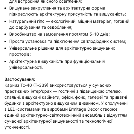
для встроєння якісного освітлення;
Вишукане закруглення та архітектурна форма
підкреслюють архітектурну присутність та вишуканість;
Натуральний гіпс — екологічний, міцний матеріал, готовий
до фарбування та оздоблення;
Виробництво на замовлення протягом 5–10 днів;
Проста установка та підключення світлодіодних систем;
Універсальне рішення для архітектурно вишуканих
просторів;
Архітектурна вишуканість при функціональній
універсальності.
Застосування:
Карниз Тс‑40 (Т‑339) використовується у сучасних
престижних інтер'єрах — гостинні з підвищеною стелею,
спальні, вишукані кабінети, офіси, фойє, галереї та приватні
будинки з архітектурно вишуканим дизайном. У сполученні
з LED-системами та виробами Ermitage Decor створює
єдиний архітектурно-світлотехнічний ансамбль з відчуттям
сучасної архітектурної вишуканості та технологічної
утонченості.