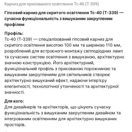
Карниз для прихованого освітлення Тс-40 (Т-339)
Гіпсовий карниз для скритого освітлення Тс‑40 (Т‑339) —
сучасна функціональність з вишуканим закругленим
профілем
Профіль:
Тс‑40 (Т‑339) — спеціалізований гіпсовий карниз для
скритого освітлення висотою 100 мм та шириною 110 мм,
розроблений для встроєного монтажу світлодіодних ламп
та сучасних систем освітлення з вишуканою, архітектурно
значною конструкцією. Його архітектурний,
функціональний профіль з прихованою порожниною та
вишуканим закруглениям для світильників створює
архітектурно вишуканий ефект, надаючи інтер'єру
елегантності, технологічної утонченості та архітектурної
значності.
Для кого:
Для дизайнерів та архітекторів, що цінують сучасну
функціональність з вишуканим закругленим дизайном та
інтегрованим освітленням для архітектурно вишуканих
просторів.