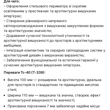
Для чего:
– Оформлення стельового периметра зі скритим
освітленням у престижних та архітектурно вишуканих
інтер'єрах;
– Створення рівномірного непрямого
світлорозповсюдження з вишуканою закругленою формою
та архітектурною значністю;
– Додавання сучасної технологічної утонченості та
архітектурної вишуканості до просторів з архітектурними
амбіціями;
– Інтеграція компактних та середніх світлодіодних систем у
архітектурний дизайн з вишуканою виразністю;
– Забезпечення функціональної та естетичної гармонії у
сучасних архітектурно вишуканих інтер'єрах.
Переваги Тс‑40 (Т‑339):
Висота 100 мм — розширена та архітектурна, ідеальна
для просторів із стандартною та підвищеною висотою
стелі;
Ширина 110 мм — вишукана та значна, створює ефект
архітектурної вишуканості та значності;
Прихована порожнина 7 мм забезпечує надійне місце