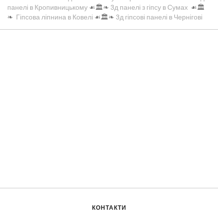
панелі в Кропивницькому
☙🏛️❧
3д панелі з гіпсу в Сумах
☙🏛️
❧
Гіпсова ліпнина в Ковелі
☙🏛️❧
3д гіпсові панелі в Чернігові
КОНТАКТИ