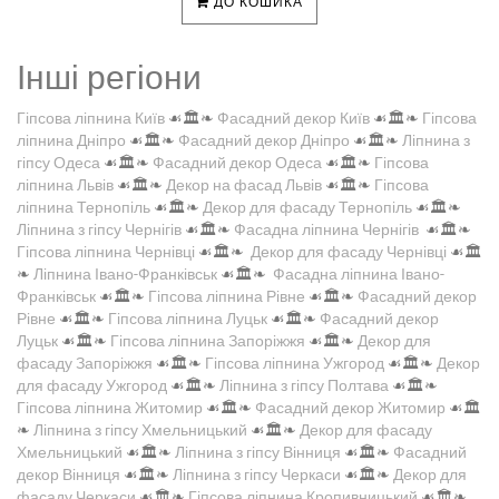
ДО КОШИКА
Інші регіони
Гіпсова ліпнина Київ
☙🏛️❧
Фасадний декор Київ
☙🏛️❧
Гіпсова
ліпнина Дніпро
☙🏛️❧
Фасадний декор Дніпро
☙🏛️❧
Ліпнина з
гіпсу Одеса
☙🏛️❧
Фасадний декор Одеса
☙🏛️❧
Гіпсова
ліпнина Львів
☙🏛️❧
Декор на фасад Львів
☙🏛️❧
Гіпсова
ліпнина Тернопіль
☙🏛️❧
Декор для фасаду Тернопіль
☙🏛️❧
Ліпнина з гіпсу Чернігів
☙🏛️❧
Фасадна ліпнина Чернігів
☙🏛️❧
Гіпсова ліпнина Чернівці
☙🏛️❧
Декор для фасаду Чернівці
☙🏛️
❧
Ліпнина Івано-Франківськ
☙🏛️❧
Фасадна ліпнина Івано-
Франківськ
☙🏛️❧
Гіпсова ліпнина Рівне
☙🏛️❧
Фасадний декор
Рівне
☙🏛️❧
Гіпсова ліпнина Луцьк
☙🏛️❧
Фасадний декор
Луцьк
☙🏛️❧
Гіпсова ліпнина Запоріжжя
☙🏛️❧
Декор для
фасаду Запоріжжя
☙🏛️❧
Гіпсова ліпнина Ужгород
☙🏛️❧
Декор
для фасаду Ужгород
☙🏛️❧
Ліпнина з гіпсу Полтава
☙🏛️❧
Гіпсова ліпнина Житомир
☙🏛️❧
Фасадний декор Житомир
☙🏛️
❧
Ліпнина з гіпсу Хмельницький
☙🏛️❧
Декор для фасаду
Хмельницький
☙🏛️❧
Ліпнина з гіпсу Вінниця
☙🏛️❧
Фасадний
декор Вінниця
☙🏛️❧
Ліпнина з гіпсу Черкаси
☙🏛️❧
Декор для
фасаду Черкаси
☙🏛️❧
Гіпсова ліпнина Кропивницький
☙🏛️❧