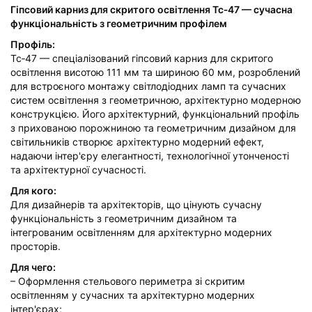
Гіпсовий карниз для скритого освітлення Тс‑47 — сучасна
функціональність з геометричним профілем
Профіль:
Тс‑47 — спеціалізований гіпсовий карниз для скритого
освітлення висотою 111 мм та шириною 60 мм, розроблений
для встроєного монтажу світлодіодних ламп та сучасних
систем освітлення з геометричною, архітектурно модерною
конструкцією. Його архітектурний, функціональний профіль
з прихованою порожниною та геометричним дизайном для
світильників створює архітектурно модерний ефект,
надаючи інтер'єру елегантності, технологічної утонченості
та архітектурної сучасності.
Для кого:
Для дизайнерів та архітекторів, що цінують сучасну
функціональність з геометричним дизайном та
інтегрованим освітленням для архітектурно модерних
просторів.
Для чего:
– Оформлення стельового периметра зі скритим
освітленням у сучасних та архітектурно модерних
інтер'єрах;