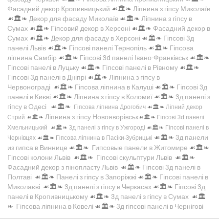
Фасадний декор Кропивницький
☙🏛️❧
Ліпнина з гіпсу Миколаїв
☙🏛️❧
Декор для фасаду Миколаїв
☙🏛️❧
Ліпнина з гіпсу в
Сумах
☙🏛️❧
Гіпсовий декор в Херсоні
☙🏛️❧
Фасадний декор в
Сумах
☙🏛️❧
Декор для фасаду в Херсоні
☙🏛️❧
Гіпсові 3д
панелі Львів
☙🏛️❧
Гіпсові панелі Тернопіль
☙🏛️❧
Гіпсова
ліпнина Самбір
☙🏛️❧
Гіпсові 3d панелі Івано-Франківськ
☙🏛️❧
Гіпсові панелі в Луцьку
☙🏛️❧
Гіпсові панелі в Рівному
☙🏛️❧
Гіпсові 3д панелі в Дніпрі
☙🏛️❧
Ліпнина з гіпсу в
Червонограді
☙🏛️❧
Гіпсова ліпнина в Калуші
☙🏛️❧
Гіпсові 3д
панелі в Києві
☙🏛️❧
Ліпнина з гіпсу в Коломиї
☙🏛️❧
3д панелі з
гіпсу в Одесі
☙🏛️❧
Гіпсова ліпнина Дрогобич
☙🏛️❧
Ліпний декор
Ліпнина з гіпсу Новояворівськ
Стрий
☙🏛️❧
☙🏛️❧
Гіпсові 3d панелі
Хмельницький
☙🏛️❧
3д панелі з гіпсу в Ужгороді
☙🏛️❧
Гіпсові панелі в
☙🏛️❧
3д панели
Чернівцях
☙🏛️❧
Гіпсова ліпнина в Пасіки-Зубрицькі
из гипса в Виннице
☙🏛️❧
Гипсовые панели в Житомире
☙🏛️❧
Гіпсові колони Львів
☙🏛️❧
Гіпсові скульптури Львів
☙🏛️❧
Фасадний декор з пінопласту Львів
☙🏛️❧
Гіпсові 3д панелі в
Полтаві
☙🏛️❧
Панелі з гіпсу в Запоріжжі
☙🏛️❧
Гіпсові панелі в
Миколаєві
☙🏛️❧
3д панелі з гіпсу в Черкасах
☙🏛️❧
Гіпсові 3д
панелі в Кропивницькому
☙🏛️❧
3д панелі з гіпсу в Сумах
☙🏛️
❧
Гіпсова ліпнина в Ковелі
☙🏛️❧
3д гіпсові панелі в Чернігові