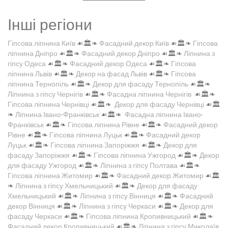
Інші регіони
Гіпсова ліпнина Київ
☙🏛️❧
Фасадний декор Київ
☙🏛️❧
Гіпсова
ліпнина Дніпро
☙🏛️❧
Фасадний декор Дніпро
☙🏛️❧
Ліпнина з
гіпсу Одеса
☙🏛️❧
Фасадний декор Одеса
☙🏛️❧
Гіпсова
ліпнина Львів
☙🏛️❧
Декор на фасад Львів
☙🏛️❧
Гіпсова
ліпнина Тернопіль
☙🏛️❧
Декор для фасаду Тернопіль
☙🏛️❧
Ліпнина з гіпсу Чернігів
☙🏛️❧
Фасадна ліпнина Чернігів
☙🏛️❧
Гіпсова ліпнина Чернівці
☙🏛️❧
Декор для фасаду Чернівці
☙🏛️
❧
Ліпнина Івано-Франківськ
☙🏛️❧
Фасадна ліпнина Івано-
Франківськ
☙🏛️❧
Гіпсова ліпнина Рівне
☙🏛️❧
Фасадний декор
Рівне
☙🏛️❧
Гіпсова ліпнина Луцьк
☙🏛️❧
Фасадний декор
Луцьк
☙🏛️❧
Гіпсова ліпнина Запоріжжя
☙🏛️❧
Декор для
фасаду Запоріжжя
☙🏛️❧
Гіпсова ліпнина Ужгород
☙🏛️❧
Декор
для фасаду Ужгород
☙🏛️❧
Ліпнина з гіпсу Полтава
☙🏛️❧
Гіпсова ліпнина Житомир
☙🏛️❧
Фасадний декор Житомир
☙🏛️
❧
Ліпнина з гіпсу Хмельницький
☙🏛️❧
Декор для фасаду
Хмельницький
☙🏛️❧
Ліпнина з гіпсу Вінниця
☙🏛️❧
Фасадний
декор Вінниця
☙🏛️❧
Ліпнина з гіпсу Черкаси
☙🏛️❧
Декор для
фасаду Черкаси
☙🏛️❧
Гіпсова ліпнина Кропивницький
☙🏛️❧
Фасадний декор Кропивницький
☙🏛️❧
Ліпнина з гіпсу Миколаїв