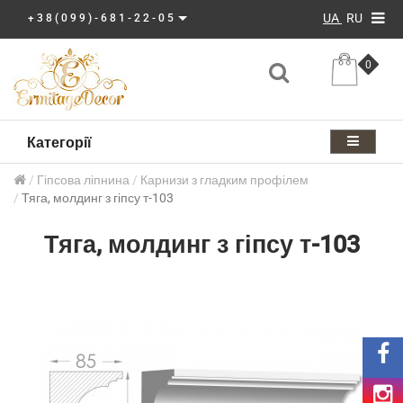
UA
RU
+38(099)-681-22-05
0
Категорії
Гіпсова ліпнина
Карнизи з гладким профілем
Тяга, молдинг з гіпсу т-103
Тяга, молдинг з гіпсу т-103