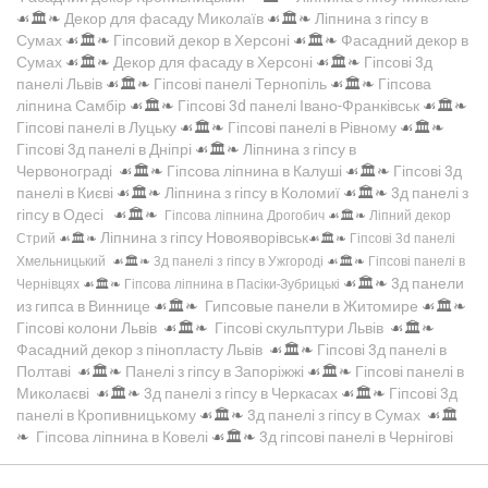
☙🏛️❧
Декор для фасаду Миколаїв
☙🏛️❧
Ліпнина з гіпсу в
Сумах
☙🏛️❧
Гіпсовий декор в Херсоні
☙🏛️❧
Фасадний декор в
Сумах
☙🏛️❧
Декор для фасаду в Херсоні
☙🏛️❧
Гіпсові 3д
панелі Львів
☙🏛️❧
Гіпсові панелі Тернопіль
☙🏛️❧
Гіпсова
ліпнина Самбір
☙🏛️❧
Гіпсові 3d панелі Івано-Франківськ
☙🏛️❧
Гіпсові панелі в Луцьку
☙🏛️❧
Гіпсові панелі в Рівному
☙🏛️❧
Гіпсові 3д панелі в Дніпрі
☙🏛️❧
Ліпнина з гіпсу в
Червонограді
☙🏛️❧
Гіпсова ліпнина в Калуші
☙🏛️❧
Гіпсові 3д
панелі в Києві
☙🏛️❧
Ліпнина з гіпсу в Коломиї
☙🏛️❧
3д панелі з
гіпсу в Одесі
☙🏛️❧
Гіпсова ліпнина Дрогобич
☙🏛️❧
Ліпний декор
Ліпнина з гіпсу Новояворівськ
Стрий
☙🏛️❧
☙🏛️❧
Гіпсові 3d панелі
Хмельницький
☙🏛️❧
3д панелі з гіпсу в Ужгороді
☙🏛️❧
Гіпсові панелі в
☙🏛️❧
3д панели
Чернівцях
☙🏛️❧
Гіпсова ліпнина в Пасіки-Зубрицькі
из гипса в Виннице
☙🏛️❧
Гипсовые панели в Житомире
☙🏛️❧
Гіпсові колони Львів
☙🏛️❧
Гіпсові скульптури Львів
☙🏛️❧
Фасадний декор з пінопласту Львів
☙🏛️❧
Гіпсові 3д панелі в
Полтаві
☙🏛️❧
Панелі з гіпсу в Запоріжжі
☙🏛️❧
Гіпсові панелі в
Миколаєві
☙🏛️❧
3д панелі з гіпсу в Черкасах
☙🏛️❧
Гіпсові 3д
панелі в Кропивницькому
☙🏛️❧
3д панелі з гіпсу в Сумах
☙🏛️
❧
Гіпсова ліпнина в Ковелі
☙🏛️❧
3д гіпсові панелі в Чернігові