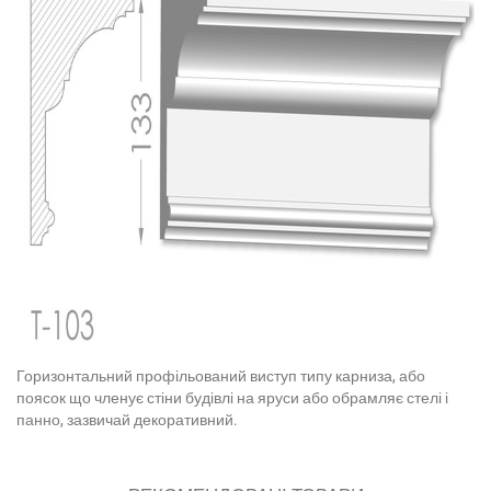
Горизонтальний профільований виступ типу карниза, або
поясок що членує стіни будівлі на яруси або обрамляє стелі і
панно, зазвичай декоративний.