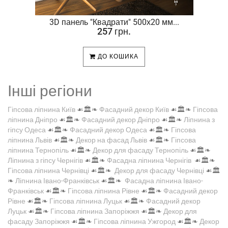
.
3D панель "Квадрати" 500х20 мм...
257 грн.
ДО КОШИКА
Інші регіони
Гіпсова ліпнина Київ
☙🏛️❧
Фасадний декор Київ
☙🏛️❧
Гіпсова
ліпнина Дніпро
☙🏛️❧
Фасадний декор Дніпро
☙🏛️❧
Ліпнина з
гіпсу Одеса
☙🏛️❧
Фасадний декор Одеса
☙🏛️❧
Гіпсова
ліпнина Львів
☙🏛️❧
Декор на фасад Львів
☙🏛️❧
Гіпсова
ліпнина Тернопіль
☙🏛️❧
Декор для фасаду Тернопіль
☙🏛️❧
Ліпнина з гіпсу Чернігів
☙🏛️❧
Фасадна ліпнина Чернігів
☙🏛️❧
Гіпсова ліпнина Чернівці
☙🏛️❧
Декор для фасаду Чернівці
☙🏛️
❧
Ліпнина Івано-Франківськ
☙🏛️❧
Фасадна ліпнина Івано-
Франківськ
☙🏛️❧
Гіпсова ліпнина Рівне
☙🏛️❧
Фасадний декор
Рівне
☙🏛️❧
Гіпсова ліпнина Луцьк
☙🏛️❧
Фасадний декор
Луцьк
☙🏛️❧
Гіпсова ліпнина Запоріжжя
☙🏛️❧
Декор для
фасаду Запоріжжя
☙🏛️❧
Гіпсова ліпнина Ужгород
☙🏛️❧
Декор