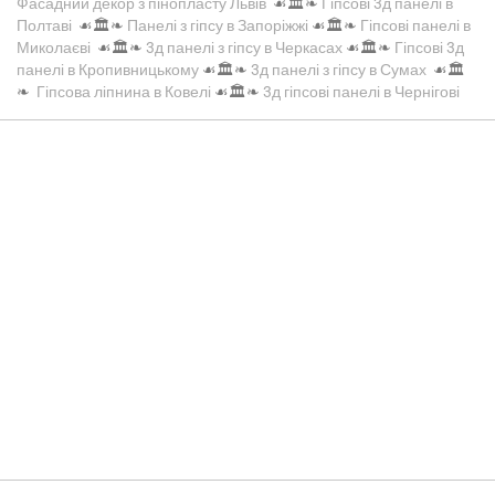
Фасадний декор з пінопласту Львів
☙🏛️❧
Гіпсові 3д панелі в
Полтаві
☙🏛️❧
Панелі з гіпсу в Запоріжжі
☙🏛️❧
Гіпсові панелі в
Миколаєві
☙🏛️❧
3д панелі з гіпсу в Черкасах
☙🏛️❧
Гіпсові 3д
панелі в Кропивницькому
☙🏛️❧
3д панелі з гіпсу в Сумах
☙🏛️
❧
Гіпсова ліпнина в Ковелі
☙🏛️❧
3д гіпсові панелі в Чернігові