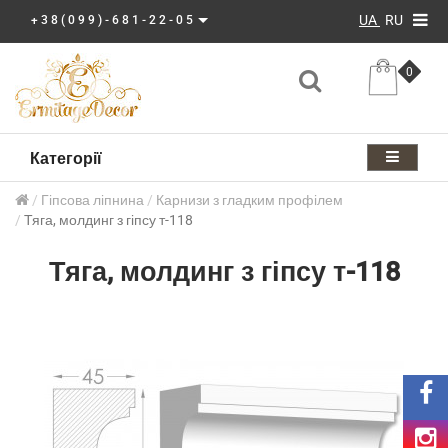
UA
RU
+38(099)-681-22-05
0
Категорії
Гіпсова ліпнина
Карнизи з гладким профілем
Тяга, молдинг з гіпсу т-118
Тяга, молдинг з гіпсу т-118