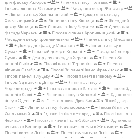
для фасаду Ужгород
☙🏛️❧
Ліпнина з гіпсу Полтава
☙🏛️❧
Гіпсова ліпнина Житомир
☙🏛️❧
Фасадний декор Житомир
☙🏛️
❧
Ліпнина з гіпсу Хмельницький
☙🏛️❧
Декор для фасаду
Хмельницький
☙🏛️❧
Ліпнина з гіпсу Вінниця
☙🏛️❧
Фасадний
декор Вінниця
☙🏛️❧
Ліпнина з гіпсу Черкаси
☙🏛️❧
Декор для
фасаду Черкаси
☙🏛️❧
Гіпсова ліпнина Кропивницький
☙🏛️❧
Фасадний декор Кропивницький
☙🏛️❧
Ліпнина з гіпсу Миколаїв
☙🏛️❧
Декор для фасаду Миколаїв
☙🏛️❧
Ліпнина з гіпсу в
Сумах
☙🏛️❧
Гіпсовий декор в Херсоні
☙🏛️❧
Фасадний декор в
Сумах
☙🏛️❧
Декор для фасаду в Херсоні
☙🏛️❧
Гіпсові 3д
панелі Львів
☙🏛️❧
Гіпсові панелі Тернопіль
☙🏛️❧
Гіпсова
ліпнина Самбір
☙🏛️❧
Гіпсові 3d панелі Івано-Франківськ
☙🏛️❧
Гіпсові панелі в Луцьку
☙🏛️❧
Гіпсові панелі в Рівному
☙🏛️❧
Гіпсові 3д панелі в Дніпрі
☙🏛️❧
Ліпнина з гіпсу в
Червонограді
☙🏛️❧
Гіпсова ліпнина в Калуші
☙🏛️❧
Гіпсові 3д
панелі в Києві
☙🏛️❧
Ліпнина з гіпсу в Коломиї
☙🏛️❧
3д панелі з
гіпсу в Одесі
☙🏛️❧
Гіпсова ліпнина Дрогобич
☙🏛️❧
Ліпний декор
Ліпнина з гіпсу Новояворівськ
Стрий
☙🏛️❧
☙🏛️❧
Гіпсові 3d панелі
Хмельницький
☙🏛️❧
3д панелі з гіпсу в Ужгороді
☙🏛️❧
Гіпсові панелі в
☙🏛️❧
3д панели
Чернівцях
☙🏛️❧
Гіпсова ліпнина в Пасіки-Зубрицькі
из гипса в Виннице
☙🏛️❧
Гипсовые панели в Житомире
☙🏛️❧
Гіпсові колони Львів
☙🏛️❧
Гіпсові скульптури Львів
☙🏛️❧