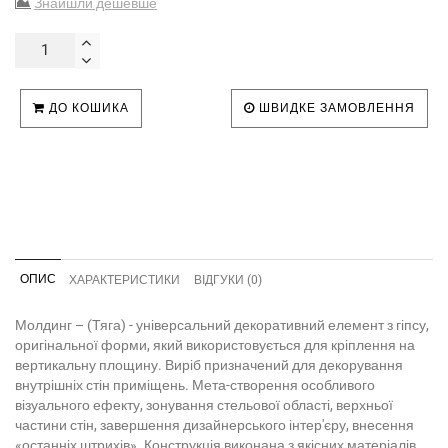
Знайшли дешевше
ДО КОШИКА
ШВИДКЕ ЗАМОВЛЕННЯ
ОПИС
ХАРАКТЕРИСТИКИ
ВІДГУКИ (0)
Молдинг – (Тяга) - універсальний декоративний елемент з гіпсу,
оригінальної форми, який використовується для кріплення на
вертикальну площину. Виріб призначений для декорування
внутрішніх стін приміщень. Мета-створення особливого
візуального ефекту, зонування стельової області, верхньої
частини стін, завершення дизайнерського інтер'єру, внесення
«останніх штрихів». Конструкція виконана з якісних матеріалів,