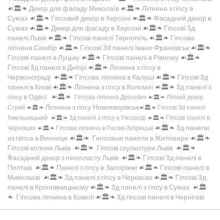
☙🏛️❧
Декор для фасаду Миколаїв
☙🏛️❧
Ліпнина з гіпсу в
Сумах
☙🏛️❧
Гіпсовий декор в Херсоні
☙🏛️❧
Фасадний декор в
Сумах
☙🏛️❧
Декор для фасаду в Херсоні
☙🏛️❧
Гіпсові 3д
панелі Львів
☙🏛️❧
Гіпсові панелі Тернопіль
☙🏛️❧
Гіпсова
ліпнина Самбір
☙🏛️❧
Гіпсові 3d панелі Івано-Франківськ
☙🏛️❧
Гіпсові панелі в Луцьку
☙🏛️❧
Гіпсові панелі в Рівному
☙🏛️❧
Гіпсові 3д панелі в Дніпрі
☙🏛️❧
Ліпнина з гіпсу в
Червонограді
☙🏛️❧
Гіпсова ліпнина в Калуші
☙🏛️❧
Гіпсові 3д
панелі в Києві
☙🏛️❧
Ліпнина з гіпсу в Коломиї
☙🏛️❧
3д панелі з
гіпсу в Одесі
☙🏛️❧
Гіпсова ліпнина Дрогобич
☙🏛️❧
Ліпний декор
Ліпнина з гіпсу Новояворівськ
Стрий
☙🏛️❧
☙🏛️❧
Гіпсові 3d панелі
Хмельницький
☙🏛️❧
3д панелі з гіпсу в Ужгороді
☙🏛️❧
Гіпсові панелі в
☙🏛️❧
3д панели
Чернівцях
☙🏛️❧
Гіпсова ліпнина в Пасіки-Зубрицькі
из гипса в Виннице
☙🏛️❧
Гипсовые панели в Житомире
☙🏛️❧
Гіпсові колони Львів
☙🏛️❧
Гіпсові скульптури Львів
☙🏛️❧
Фасадний декор з пінопласту Львів
☙🏛️❧
Гіпсові 3д панелі в
Полтаві
☙🏛️❧
Панелі з гіпсу в Запоріжжі
☙🏛️❧
Гіпсові панелі в
Миколаєві
☙🏛️❧
3д панелі з гіпсу в Черкасах
☙🏛️❧
Гіпсові 3д
панелі в Кропивницькому
☙🏛️❧
3д панелі з гіпсу в Сумах
☙🏛️
❧
Гіпсова ліпнина в Ковелі
☙🏛️❧
3д гіпсові панелі в Чернігові