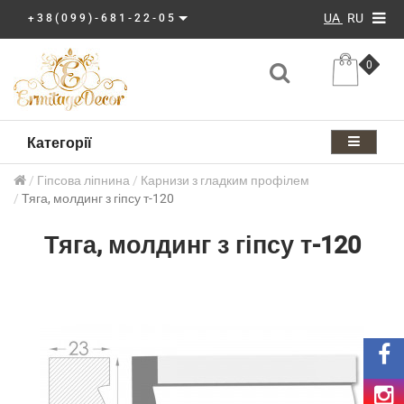
UA
RU
+38(099)-681-22-05
0
Категорії
Гіпсова ліпнина
Карнизи з гладким профілем
Тяга, молдинг з гіпсу т-120
Тяга, молдинг з гіпсу т-120