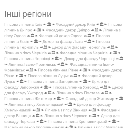
Інші регіони
Гіпсова ліпнина Київ
☙🏛️❧
Фасадний декор Київ
☙🏛️❧
Гіпсова
ліпнина Дніпро
☙🏛️❧
Фасадний декор Дніпро
☙🏛️❧
Ліпнина з
гіпсу Одеса
☙🏛️❧
Фасадний декор Одеса
☙🏛️❧
Гіпсова
ліпнина Львів
☙🏛️❧
Декор на фасад Львів
☙🏛️❧
Гіпсова
ліпнина Тернопіль
☙🏛️❧
Декор для фасаду Тернопіль
☙🏛️❧
Ліпнина з гіпсу Чернігів
☙🏛️❧
Фасадна ліпнина Чернігів
☙🏛️❧
Гіпсова ліпнина Чернівці
☙🏛️❧
Декор для фасаду Чернівці
☙🏛️
❧
Ліпнина Івано-Франківськ
☙🏛️❧
Фасадна ліпнина Івано-
Франківськ
☙🏛️❧
Гіпсова ліпнина Рівне
☙🏛️❧
Фасадний декор
Рівне
☙🏛️❧
Гіпсова ліпнина Луцьк
☙🏛️❧
Фасадний декор
Луцьк
☙🏛️❧
Гіпсова ліпнина Запоріжжя
☙🏛️❧
Декор для
фасаду Запоріжжя
☙🏛️❧
Гіпсова ліпнина Ужгород
☙🏛️❧
Декор
для фасаду Ужгород
☙🏛️❧
Ліпнина з гіпсу Полтава
☙🏛️❧
Гіпсова ліпнина Житомир
☙🏛️❧
Фасадний декор Житомир
☙🏛️
❧
Ліпнина з гіпсу Хмельницький
☙🏛️❧
Декор для фасаду
Хмельницький
☙🏛️❧
Ліпнина з гіпсу Вінниця
☙🏛️❧
Фасадний
декор Вінниця
☙🏛️❧
Ліпнина з гіпсу Черкаси
☙🏛️❧
Декор для
фасаду Черкаси
☙🏛️❧
Гіпсова ліпнина Кропивницький
☙🏛️❧
Фасадний декор Кропивницький
☙🏛️❧
Ліпнина з гіпсу Миколаїв