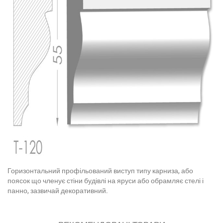
Горизонтальний профільований виступ типу карниза, або
поясок що членує стіни будівлі на яруси або обрамляє стелі і
панно, зазвичай декоративний.