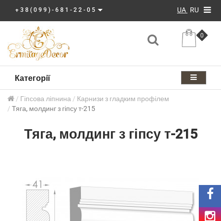
UA
RU
+38(099)-681-22-05
0
Категорії
Гіпсова ліпнина
Карнизи з гладким профілем
Тяга, молдинг з гіпсу т-215
Тяга, молдинг з гіпсу т-215