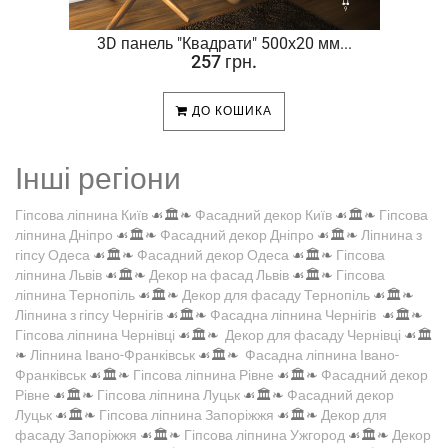
.
3D панель "Квадрати" 500х20 мм...
257 грн.
ДО КОШИКА
Інші регіони
Гіпсова ліпнина Київ
☙🏛️❧
Фасадний декор Київ
☙🏛️❧
Гіпсова
ліпнина Дніпро
☙🏛️❧
Фасадний декор Дніпро
☙🏛️❧
Ліпнина з
гіпсу Одеса
☙🏛️❧
Фасадний декор Одеса
☙🏛️❧
Гіпсова
ліпнина Львів
☙🏛️❧
Декор на фасад Львів
☙🏛️❧
Гіпсова
ліпнина Тернопіль
☙🏛️❧
Декор для фасаду Тернопіль
☙🏛️❧
Ліпнина з гіпсу Чернігів
☙🏛️❧
Фасадна ліпнина Чернігів
☙🏛️❧
Гіпсова ліпнина Чернівці
☙🏛️❧
Декор для фасаду Чернівці
☙🏛️
❧
Ліпнина Івано-Франківськ
☙🏛️❧
Фасадна ліпнина Івано-
Франківськ
☙🏛️❧
Гіпсова ліпнина Рівне
☙🏛️❧
Фасадний декор
Рівне
☙🏛️❧
Гіпсова ліпнина Луцьк
☙🏛️❧
Фасадний декор
Луцьк
☙🏛️❧
Гіпсова ліпнина Запоріжжя
☙🏛️❧
Декор для
фасаду Запоріжжя
☙🏛️❧
Гіпсова ліпнина Ужгород
☙🏛️❧
Декор