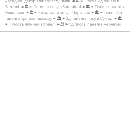
Фасадний декор з пінопласту Львів
☙🏛️❧
Гіпсові 3д панелі в
Полтаві
☙🏛️❧
Панелі з гіпсу в Запоріжжі
☙🏛️❧
Гіпсові панелі в
Миколаєві
☙🏛️❧
3д панелі з гіпсу в Черкасах
☙🏛️❧
Гіпсові 3д
панелі в Кропивницькому
☙🏛️❧
3д панелі з гіпсу в Сумах
☙🏛️
❧
Гіпсова ліпнина в Ковелі
☙🏛️❧
3д гіпсові панелі в Чернігові