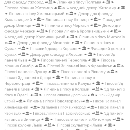
для фасаду Ужгород
☙🏛️❧
Ліпнина з гіпсу Полтава
☙🏛️❧
Гіпсова ліпнина Житомир
☙🏛️❧
Фасадний декор Житомир
☙🏛️
❧
Ліпнина з гіпсу Хмельницький
☙🏛️❧
Декор для фасаду
Хмельницький
☙🏛️❧
Ліпнина з гіпсу Вінниця
☙🏛️❧
Фасадний
декор Вінниця
☙🏛️❧
Ліпнина з гіпсу Черкаси
☙🏛️❧
Декор для
фасаду Черкаси
☙🏛️❧
Гіпсова ліпнина Кропивницький
☙🏛️❧
Фасадний декор Кропивницький
☙🏛️❧
Ліпнина з гіпсу Миколаїв
☙🏛️❧
Декор для фасаду Миколаїв
☙🏛️❧
Ліпнина з гіпсу в
Сумах
☙🏛️❧
Гіпсовий декор в Херсоні
☙🏛️❧
Фасадний декор в
Сумах
☙🏛️❧
Декор для фасаду в Херсоні
☙🏛️❧
Гіпсові 3д
панелі Львів
☙🏛️❧
Гіпсові панелі Тернопіль
☙🏛️❧
Гіпсова
ліпнина Самбір
☙🏛️❧
Гіпсові 3d панелі Івано-Франківськ
☙🏛️❧
Гіпсові панелі в Луцьку
☙🏛️❧
Гіпсові панелі в Рівному
☙🏛️❧
Гіпсові 3д панелі в Дніпрі
☙🏛️❧
Ліпнина з гіпсу в
Червонограді
☙🏛️❧
Гіпсова ліпнина в Калуші
☙🏛️❧
Гіпсові 3д
панелі в Києві
☙🏛️❧
Ліпнина з гіпсу в Коломиї
☙🏛️❧
3д панелі з
гіпсу в Одесі
☙🏛️❧
Гіпсова ліпнина Дрогобич
☙🏛️❧
Ліпний декор
Ліпнина з гіпсу Новояворівськ
Стрий
☙🏛️❧
☙🏛️❧
Гіпсові 3d панелі
Хмельницький
☙🏛️❧
3д панелі з гіпсу в Ужгороді
☙🏛️❧
Гіпсові панелі в
☙🏛️❧
3д панели
Чернівцях
☙🏛️❧
Гіпсова ліпнина в Пасіки-Зубрицькі
из гипса в Виннице
☙🏛️❧
Гипсовые панели в Житомире
☙🏛️❧
Гіпсові колони Львів
☙🏛️❧
Гіпсові скульптури Львів
☙🏛️❧