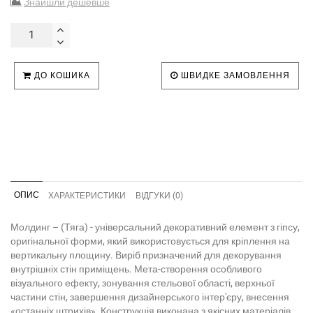
Знайшли дешевше
ДО КОШИКА
ШВИДКЕ ЗАМОВЛЕННЯ
ОПИС
ХАРАКТЕРИСТИКИ
ВІДГУКИ (0)
Молдинг – (Тяга) - універсальний декоративний елемент з гіпсу,
оригінальної форми, який використовується для кріплення на
вертикальну площину. Виріб призначений для декорування
внутрішніх стін приміщень. Мета-створення особливого
візуального ефекту, зонування стельової області, верхньої
частини стін, завершення дизайнерського інтер'єру, внесення
«останніх штрихів». Конструкція виконана з якісних матеріалів,