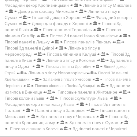
Фасадний декор Кропивницький
☙🏛️❧
Ліпнина з гіпсу Миколаїв
☙🏛️❧
Декор для фасаду Миколаїв
☙🏛️❧
Ліпнина з гіпсу в
Сумах
☙🏛️❧
Гіпсовий декор в Херсоні
☙🏛️❧
Фасадний декор в
Сумах
☙🏛️❧
Декор для фасаду в Херсоні
☙🏛️❧
Гіпсові 3д
панелі Львів
☙🏛️❧
Гіпсові панелі Тернопіль
☙🏛️❧
Гіпсова
ліпнина Самбір
☙🏛️❧
Гіпсові 3d панелі Івано-Франківськ
☙🏛️❧
Гіпсові панелі в Луцьку
☙🏛️❧
Гіпсові панелі в Рівному
☙🏛️❧
Гіпсові 3д панелі в Дніпрі
☙🏛️❧
Ліпнина з гіпсу в
Червонограді
☙🏛️❧
Гіпсова ліпнина в Калуші
☙🏛️❧
Гіпсові 3д
панелі в Києві
☙🏛️❧
Ліпнина з гіпсу в Коломиї
☙🏛️❧
3д панелі з
гіпсу в Одесі
☙🏛️❧
Гіпсова ліпнина Дрогобич
☙🏛️❧
Ліпний декор
Ліпнина з гіпсу Новояворівськ
Стрий
☙🏛️❧
☙🏛️❧
Гіпсові 3d панелі
Хмельницький
☙🏛️❧
3д панелі з гіпсу в Ужгороді
☙🏛️❧
Гіпсові панелі в
☙🏛️❧
3д панели
Чернівцях
☙🏛️❧
Гіпсова ліпнина в Пасіки-Зубрицькі
из гипса в Виннице
☙🏛️❧
Гипсовые панели в Житомире
☙🏛️❧
Гіпсові колони Львів
☙🏛️❧
Гіпсові скульптури Львів
☙🏛️❧
Фасадний декор з пінопласту Львів
☙🏛️❧
Гіпсові 3д панелі в
Полтаві
☙🏛️❧
Панелі з гіпсу в Запоріжжі
☙🏛️❧
Гіпсові панелі в
Миколаєві
☙🏛️❧
3д панелі з гіпсу в Черкасах
☙🏛️❧
Гіпсові 3д
панелі в Кропивницькому
☙🏛️❧
3д панелі з гіпсу в Сумах
☙🏛️
❧
Гіпсова ліпнина в Ковелі
☙🏛️❧
3д гіпсові панелі в Чернігові