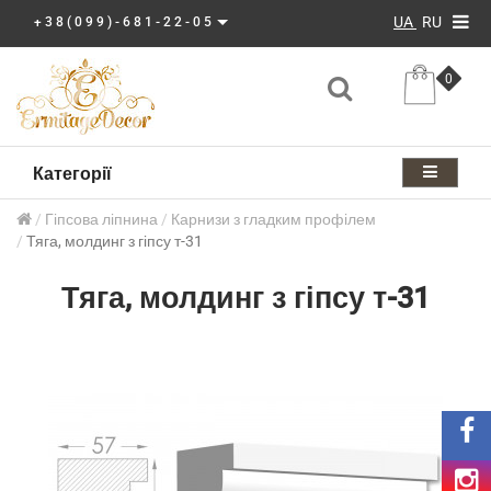
UA
RU
+38(099)-681-22-05
0
Категорії
Гіпсова ліпнина
Карнизи з гладким профілем
Тяга, молдинг з гіпсу т-31
Тяга, молдинг з гіпсу т-31