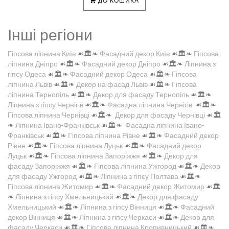
ДО КОШИКА
Інші регіони
Гіпсова ліпнина Київ
☙🏛️❧
Фасадний декор Київ
☙🏛️❧
Гіпсова
ліпнина Дніпро
☙🏛️❧
Фасадний декор Дніпро
☙🏛️❧
Ліпнина з
гіпсу Одеса
☙🏛️❧
Фасадний декор Одеса
☙🏛️❧
Гіпсова
ліпнина Львів
☙🏛️❧
Декор на фасад Львів
☙🏛️❧
Гіпсова
ліпнина Тернопіль
☙🏛️❧
Декор для фасаду Тернопіль
☙🏛️❧
Ліпнина з гіпсу Чернігів
☙🏛️❧
Фасадна ліпнина Чернігів
☙🏛️❧
Гіпсова ліпнина Чернівці
☙🏛️❧
Декор для фасаду Чернівці
☙🏛️
❧
Ліпнина Івано-Франківськ
☙🏛️❧
Фасадна ліпнина Івано-
Франківськ
☙🏛️❧
Гіпсова ліпнина Рівне
☙🏛️❧
Фасадний декор
Рівне
☙🏛️❧
Гіпсова ліпнина Луцьк
☙🏛️❧
Фасадний декор
Луцьк
☙🏛️❧
Гіпсова ліпнина Запоріжжя
☙🏛️❧
Декор для
фасаду Запоріжжя
☙🏛️❧
Гіпсова ліпнина Ужгород
☙🏛️❧
Декор
для фасаду Ужгород
☙🏛️❧
Ліпнина з гіпсу Полтава
☙🏛️❧
Гіпсова ліпнина Житомир
☙🏛️❧
Фасадний декор Житомир
☙🏛️
❧
Ліпнина з гіпсу Хмельницький
☙🏛️❧
Декор для фасаду
Хмельницький
☙🏛️❧
Ліпнина з гіпсу Вінниця
☙🏛️❧
Фасадний
декор Вінниця
☙🏛️❧
Ліпнина з гіпсу Черкаси
☙🏛️❧
Декор для
фасаду Черкаси
☙🏛️❧
Гіпсова ліпнина Кропивницький
☙🏛️❧