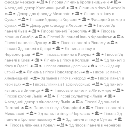
фасаду Черкаси
☙🏛️❧
Гіпсова ліпнина Кропивницький
☙🏛️❧
Фасадний декор Кропивницький
☙🏛️❧
Ліпнина з гіпсу Миколаїв
☙🏛️❧
Декор для фасаду Миколаїв
☙🏛️❧
Ліпнина з гіпсу в
Сумах
☙🏛️❧
Гіпсовий декор в Херсоні
☙🏛️❧
Фасадний декор в
Сумах
☙🏛️❧
Декор для фасаду в Херсоні
☙🏛️❧
Гіпсові 3д
панелі Львів
☙🏛️❧
Гіпсові панелі Тернопіль
☙🏛️❧
Гіпсова
ліпнина Самбір
☙🏛️❧
Гіпсові 3d панелі Івано-Франківськ
☙🏛️❧
Гіпсові панелі в Луцьку
☙🏛️❧
Гіпсові панелі в Рівному
☙🏛️❧
Гіпсові 3д панелі в Дніпрі
☙🏛️❧
Ліпнина з гіпсу в
Червонограді
☙🏛️❧
Гіпсова ліпнина в Калуші
☙🏛️❧
Гіпсові 3д
панелі в Києві
☙🏛️❧
Ліпнина з гіпсу в Коломиї
☙🏛️❧
3д панелі з
гіпсу в Одесі
☙🏛️❧
Гіпсова ліпнина Дрогобич
☙🏛️❧
Ліпний декор
Ліпнина з гіпсу Новояворівськ
Стрий
☙🏛️❧
☙🏛️❧
Гіпсові 3d панелі
Хмельницький
☙🏛️❧
3д панелі з гіпсу в Ужгороді
☙🏛️❧
Гіпсові панелі в
☙🏛️❧
3д панели
Чернівцях
☙🏛️❧
Гіпсова ліпнина в Пасіки-Зубрицькі
из гипса в Виннице
☙🏛️❧
Гипсовые панели в Житомире
☙🏛️❧
Гіпсові колони Львів
☙🏛️❧
Гіпсові скульптури Львів
☙🏛️❧
Фасадний декор з пінопласту Львів
☙🏛️❧
Гіпсові 3д панелі в
Полтаві
☙🏛️❧
Панелі з гіпсу в Запоріжжі
☙🏛️❧
Гіпсові панелі в
Миколаєві
☙🏛️❧
3д панелі з гіпсу в Черкасах
☙🏛️❧
Гіпсові 3д
панелі в Кропивницькому
☙🏛️❧
3д панелі з гіпсу в Сумах
☙🏛️
❧
Гіпсова ліпнина в Ковелі
☙🏛️❧
3д гіпсові панелі в Чернігові