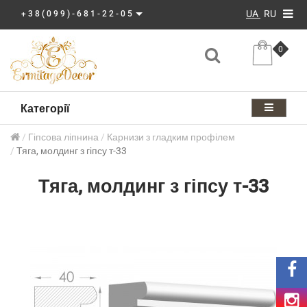
UA
RU
+38(099)-681-22-05
0
Категорії
Гіпсова ліпнина
Карнизи з гладким профілем
Тяга, молдинг з гіпсу т-33
Тяга, молдинг з гіпсу т-33