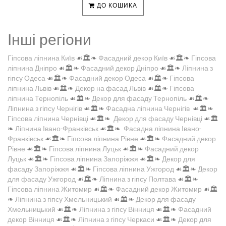
ДО КОШИКА
Інші регіони
Гіпсова ліпнина Київ
☙🏛️❧
Фасадний декор Київ
☙🏛️❧
Гіпсова
ліпнина Дніпро
☙🏛️❧
Фасадний декор Дніпро
☙🏛️❧
Ліпнина з
гіпсу Одеса
☙🏛️❧
Фасадний декор Одеса
☙🏛️❧
Гіпсова
ліпнина Львів
☙🏛️❧
Декор на фасад Львів
☙🏛️❧
Гіпсова
ліпнина Тернопіль
☙🏛️❧
Декор для фасаду Тернопіль
☙🏛️❧
Ліпнина з гіпсу Чернігів
☙🏛️❧
Фасадна ліпнина Чернігів
☙🏛️❧
Гіпсова ліпнина Чернівці
☙🏛️❧
Декор для фасаду Чернівці
☙🏛️
❧
Ліпнина Івано-Франківськ
☙🏛️❧
Фасадна ліпнина Івано-
Франківськ
☙🏛️❧
Гіпсова ліпнина Рівне
☙🏛️❧
Фасадний декор
Рівне
☙🏛️❧
Гіпсова ліпнина Луцьк
☙🏛️❧
Фасадний декор
Луцьк
☙🏛️❧
Гіпсова ліпнина Запоріжжя
☙🏛️❧
Декор для
фасаду Запоріжжя
☙🏛️❧
Гіпсова ліпнина Ужгород
☙🏛️❧
Декор
для фасаду Ужгород
☙🏛️❧
Ліпнина з гіпсу Полтава
☙🏛️❧
Гіпсова ліпнина Житомир
☙🏛️❧
Фасадний декор Житомир
☙🏛️
❧
Ліпнина з гіпсу Хмельницький
☙🏛️❧
Декор для фасаду
Хмельницький
☙🏛️❧
Ліпнина з гіпсу Вінниця
☙🏛️❧
Фасадний
декор Вінниця
☙🏛️❧
Ліпнина з гіпсу Черкаси
☙🏛️❧
Декор для