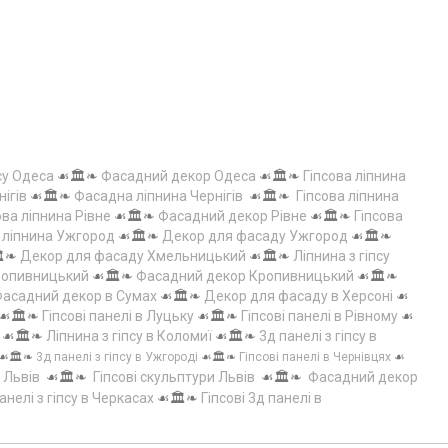
су Одеса
☙🏛️❧
Фасадний декор Одеса
☙🏛️❧
Гіпсова ліпнина
нігів
☙🏛️❧
Фасадна ліпнина Чернігів
☙🏛️❧
Гіпсова ліпнина
ова ліпнина Рівне
☙🏛️❧
Фасадний декор Рівне
☙🏛️❧
Гіпсова
а ліпнина Ужгород
☙🏛️❧
Декор для фасаду Ужгород
☙🏛️❧
️❧
Декор для фасаду Хмельницький
☙🏛️❧
Ліпнина з гіпсу
Кропивницький
☙🏛️❧
Фасадний декор Кропивницький
☙🏛️❧
асадний декор в Сумах
☙🏛️❧
Декор для фасаду в Херсоні
☙
☙🏛️❧
Гіпсові панелі в Луцьку
☙🏛️❧
Гіпсові панелі в Рівному
☙
☙🏛️❧
Ліпнина з гіпсу в Коломиї
☙🏛️❧
3д панелі з гіпсу в
☙🏛️❧
3д панелі з гіпсу в Ужгороді
☙🏛️❧
Гіпсові панелі в Чернівцях
☙
 Львів
☙🏛️❧
Гіпсові скульптури Львів
☙🏛️❧
Фасадний декор
анелі з гіпсу в Черкасах
☙🏛️❧
Гіпсові 3д панелі в