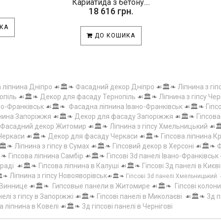
.
Кариатида з бетону....
18 616 грн.
КА
ДО КОШИКА
а ліпнина Дніпро
☙🏛️❧
Фасадний декор Дніпро
☙🏛️❧
Ліпнина з гіп
опіль
☙🏛️❧
Декор для фасаду Тернопіль
☙🏛️❧
Ліпнина з гіпсу Чер
но-Франківськ
☙🏛️❧
Фасадна ліпнина Івано-Франківськ
☙🏛️❧
Гіпс
пнина Запоріжжя
☙🏛️❧
Декор для фасаду Запоріжжя
☙🏛️❧
Гіпсов
Фасадний декор Житомир
☙🏛️❧
Ліпнина з гіпсу Хмельницький
☙
 Черкаси
☙🏛️❧
Декор для фасаду Черкаси
☙🏛️❧
Гіпсова ліпнина 
🏛️❧
Ліпнина з гіпсу в Сумах
☙🏛️❧
Гіпсовий декор в Херсоні
☙🏛️❧
Ф
️❧
Гіпсова ліпнина Самбір
☙🏛️❧
Гіпсові 3d панелі Івано-Франківськ
граді
☙🏛️❧
Гіпсова ліпнина в Калуші
☙🏛️❧
Гіпсові 3д панелі в Києві
Ліпнина з гіпсу Новояворівськ
️❧
☙🏛️❧
Гіпсові 3d панелі Хмельницький
 Виннице
☙🏛️❧
Гипсовые панели в Житомире
☙🏛️❧
Гіпсові колони
елі з гіпсу в Запоріжжі
☙🏛️❧
Гіпсові панелі в Миколаєві
☙🏛️❧
3д п
а ліпнина в Ковелі
☙🏛️❧
3д гіпсові панелі в Чернігові