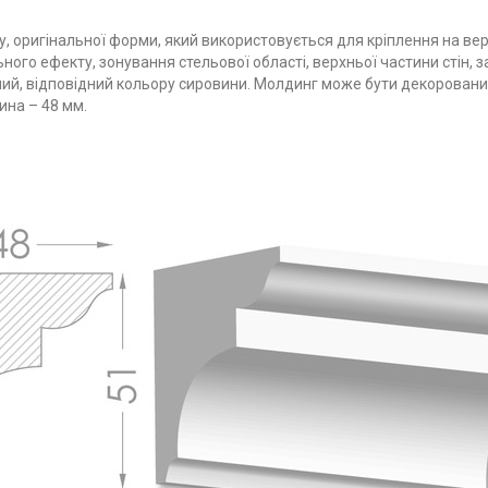
су, оригінальної форми, який використовується для кріплення на в
ного ефекту, зонування стельової області, верхньої частини стін, 
 білий, відповідний кольору сировини. Молдинг може бути декорован
ина – 48 мм.