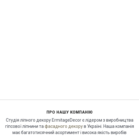
ПРО НАШУ КОМПАНІЮ
Студія ліпного декору ErmitageDecor є лідером з виробництва
гіпсової ліпнини та
фасадного декору
в Україні. Наша компанія
має багатотисячний асортимент і висока якість виробів