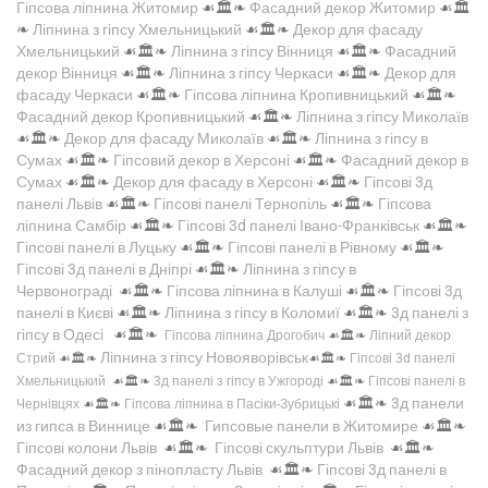
Гіпсова ліпнина Житомир
☙🏛️❧
Фасадний декор Житомир
☙🏛️
❧
Ліпнина з гіпсу Хмельницький
☙🏛️❧
Декор для фасаду
Хмельницький
☙🏛️❧
Ліпнина з гіпсу Вінниця
☙🏛️❧
Фасадний
декор Вінниця
☙🏛️❧
Ліпнина з гіпсу Черкаси
☙🏛️❧
Декор для
фасаду Черкаси
☙🏛️❧
Гіпсова ліпнина Кропивницький
☙🏛️❧
Фасадний декор Кропивницький
☙🏛️❧
Ліпнина з гіпсу Миколаїв
☙🏛️❧
Декор для фасаду Миколаїв
☙🏛️❧
Ліпнина з гіпсу в
Сумах
☙🏛️❧
Гіпсовий декор в Херсоні
☙🏛️❧
Фасадний декор в
Сумах
☙🏛️❧
Декор для фасаду в Херсоні
☙🏛️❧
Гіпсові 3д
панелі Львів
☙🏛️❧
Гіпсові панелі Тернопіль
☙🏛️❧
Гіпсова
ліпнина Самбір
☙🏛️❧
Гіпсові 3d панелі Івано-Франківськ
☙🏛️❧
Гіпсові панелі в Луцьку
☙🏛️❧
Гіпсові панелі в Рівному
☙🏛️❧
Гіпсові 3д панелі в Дніпрі
☙🏛️❧
Ліпнина з гіпсу в
Червонограді
☙🏛️❧
Гіпсова ліпнина в Калуші
☙🏛️❧
Гіпсові 3д
панелі в Києві
☙🏛️❧
Ліпнина з гіпсу в Коломиї
☙🏛️❧
3д панелі з
гіпсу в Одесі
☙🏛️❧
Гіпсова ліпнина Дрогобич
☙🏛️❧
Ліпний декор
Ліпнина з гіпсу Новояворівськ
Стрий
☙🏛️❧
☙🏛️❧
Гіпсові 3d панелі
Хмельницький
☙🏛️❧
3д панелі з гіпсу в Ужгороді
☙🏛️❧
Гіпсові панелі в
☙🏛️❧
3д панели
Чернівцях
☙🏛️❧
Гіпсова ліпнина в Пасіки-Зубрицькі
из гипса в Виннице
☙🏛️❧
Гипсовые панели в Житомире
☙🏛️❧
Гіпсові колони Львів
☙🏛️❧
Гіпсові скульптури Львів
☙🏛️❧
Фасадний декор з пінопласту Львів
☙🏛️❧
Гіпсові 3д панелі в