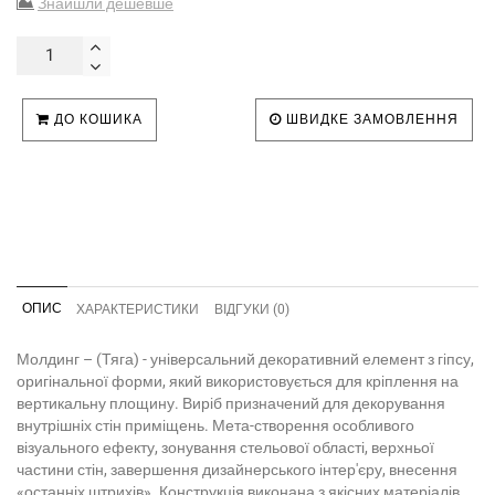
Знайшли дешевше
ДО КОШИКА
ШВИДКЕ ЗАМОВЛЕННЯ
ОПИС
ХАРАКТЕРИСТИКИ
ВІДГУКИ (0)
Молдинг – (Тяга) - універсальний декоративний елемент з гіпсу,
оригінальної форми, який використовується для кріплення на
вертикальну площину. Виріб призначений для декорування
внутрішніх стін приміщень. Мета-створення особливого
візуального ефекту, зонування стельової області, верхньої
частини стін, завершення дизайнерського інтер'єру, внесення
«останніх штрихів». Конструкція виконана з якісних матеріалів,