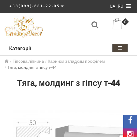
UA
RU
+38(099)-681-22-05
0
Категорії
Гіпсова ліпнина
Карнизи з гладким профілем
Тяга, молдинг з гіпсу т-44
Тяга, молдинг з гіпсу т-44