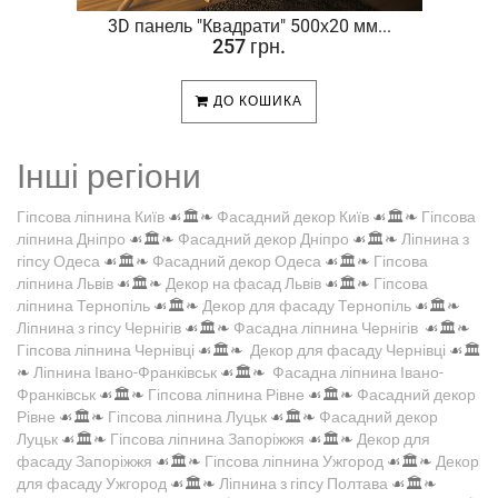
.
3D панель "Квадрати" 500х20 мм...
257 грн.
ДО КОШИКА
Інші регіони
Гіпсова ліпнина Київ
☙🏛️❧
Фасадний декор Київ
☙🏛️❧
Гіпсова
ліпнина Дніпро
☙🏛️❧
Фасадний декор Дніпро
☙🏛️❧
Ліпнина з
гіпсу Одеса
☙🏛️❧
Фасадний декор Одеса
☙🏛️❧
Гіпсова
ліпнина Львів
☙🏛️❧
Декор на фасад Львів
☙🏛️❧
Гіпсова
ліпнина Тернопіль
☙🏛️❧
Декор для фасаду Тернопіль
☙🏛️❧
Ліпнина з гіпсу Чернігів
☙🏛️❧
Фасадна ліпнина Чернігів
☙🏛️❧
Гіпсова ліпнина Чернівці
☙🏛️❧
Декор для фасаду Чернівці
☙🏛️
❧
Ліпнина Івано-Франківськ
☙🏛️❧
Фасадна ліпнина Івано-
Франківськ
☙🏛️❧
Гіпсова ліпнина Рівне
☙🏛️❧
Фасадний декор
Рівне
☙🏛️❧
Гіпсова ліпнина Луцьк
☙🏛️❧
Фасадний декор
Луцьк
☙🏛️❧
Гіпсова ліпнина Запоріжжя
☙🏛️❧
Декор для
фасаду Запоріжжя
☙🏛️❧
Гіпсова ліпнина Ужгород
☙🏛️❧
Декор
для фасаду Ужгород
☙🏛️❧
Ліпнина з гіпсу Полтава
☙🏛️❧