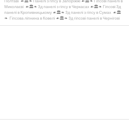
Полтаві
☙🏛️❧
Панелі з гіпсу в Запоріжжі
☙🏛️❧
Гіпсові панелі в
Миколаєві
☙🏛️❧
3д панелі з гіпсу в Черкасах
☙🏛️❧
Гіпсові 3д
панелі в Кропивницькому
☙🏛️❧
3д панелі з гіпсу в Сумах
☙🏛️
❧
Гіпсова ліпнина в Ковелі
☙🏛️❧
3д гіпсові панелі в Чернігові