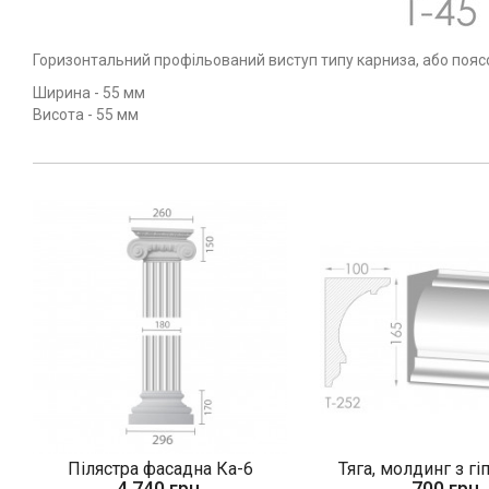
Горизонтальний профільований виступ типу карниза, або поясок
Ширина - 55 мм
Висота - 55 мм
Пілястра фасадна Ка-6
Тяга, молдинг з гі
4 740 грн.
700 грн.