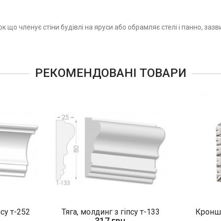
 що членує стіни будівлі на яруси або обрамляє стелі і панно, заз
РЕКОМЕНДОВАНІ ТОВАРИ
псу т-252
Тяга, молдинг з гіпсу т-133
Кроншт
317 грн.