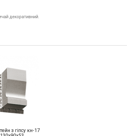
вичай декоративний.
ейн з гіпсу кн-17
130х90х53