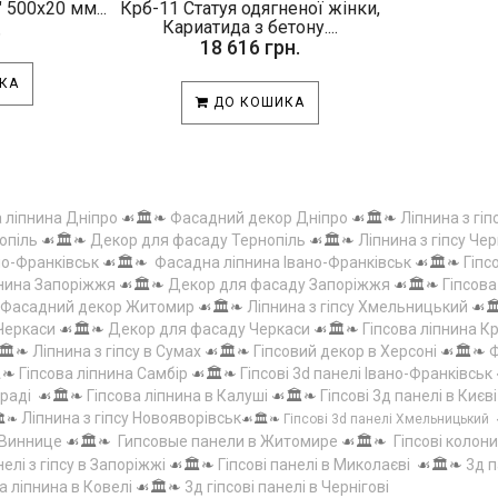
 500х20 мм...
Крб-11 Статуя одягненої жінки,
.
Кариатида з бетону....
18 616 грн.
КА
ДО КОШИКА
а ліпнина Дніпро
☙🏛️❧
Фасадний декор Дніпро
☙🏛️❧
Ліпнина з гіп
опіль
☙🏛️❧
Декор для фасаду Тернопіль
☙🏛️❧
Ліпнина з гіпсу Чер
но-Франківськ
☙🏛️❧
Фасадна ліпнина Івано-Франківськ
☙🏛️❧
Гіпс
пнина Запоріжжя
☙🏛️❧
Декор для фасаду Запоріжжя
☙🏛️❧
Гіпсов
Фасадний декор Житомир
☙🏛️❧
Ліпнина з гіпсу Хмельницький
☙
 Черкаси
☙🏛️❧
Декор для фасаду Черкаси
☙🏛️❧
Гіпсова ліпнина 
🏛️❧
Ліпнина з гіпсу в Сумах
☙🏛️❧
Гіпсовий декор в Херсоні
☙🏛️❧
Ф
️❧
Гіпсова ліпнина Самбір
☙🏛️❧
Гіпсові 3d панелі Івано-Франківськ
граді
☙🏛️❧
Гіпсова ліпнина в Калуші
☙🏛️❧
Гіпсові 3д панелі в Києві
Ліпнина з гіпсу Новояворівськ
️❧
☙🏛️❧
Гіпсові 3d панелі Хмельницький
 Виннице
☙🏛️❧
Гипсовые панели в Житомире
☙🏛️❧
Гіпсові колони
елі з гіпсу в Запоріжжі
☙🏛️❧
Гіпсові панелі в Миколаєві
☙🏛️❧
3д п
а ліпнина в Ковелі
☙🏛️❧
3д гіпсові панелі в Чернігові