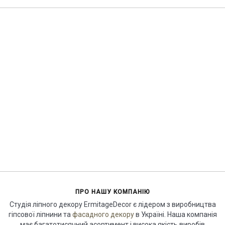
ПРО НАШУ КОМПАНІЮ
Студія ліпного декору ErmitageDecor є лідером з виробництва
гіпсової ліпнини та
фасадного декору
в Україні. Наша компанія
має багатотисячний асортимент і висока якість виробів