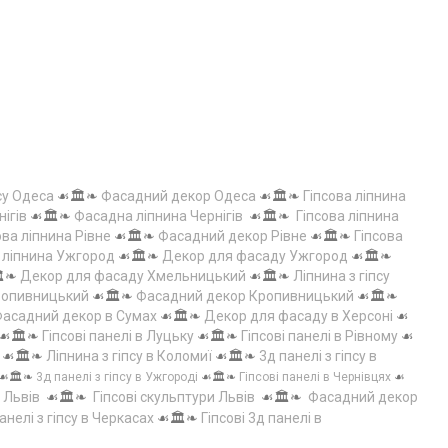
су Одеса
☙🏛️❧
Фасадний декор Одеса
☙🏛️❧
Гіпсова ліпнина
нігів
☙🏛️❧
Фасадна ліпнина Чернігів
☙🏛️❧
Гіпсова ліпнина
ова ліпнина Рівне
☙🏛️❧
Фасадний декор Рівне
☙🏛️❧
Гіпсова
а ліпнина Ужгород
☙🏛️❧
Декор для фасаду Ужгород
☙🏛️❧
️❧
Декор для фасаду Хмельницький
☙🏛️❧
Ліпнина з гіпсу
Кропивницький
☙🏛️❧
Фасадний декор Кропивницький
☙🏛️❧
асадний декор в Сумах
☙🏛️❧
Декор для фасаду в Херсоні
☙
☙🏛️❧
Гіпсові панелі в Луцьку
☙🏛️❧
Гіпсові панелі в Рівному
☙
☙🏛️❧
Ліпнина з гіпсу в Коломиї
☙🏛️❧
3д панелі з гіпсу в
☙🏛️❧
3д панелі з гіпсу в Ужгороді
☙🏛️❧
Гіпсові панелі в Чернівцях
☙
 Львів
☙🏛️❧
Гіпсові скульптури Львів
☙🏛️❧
Фасадний декор
анелі з гіпсу в Черкасах
☙🏛️❧
Гіпсові 3д панелі в