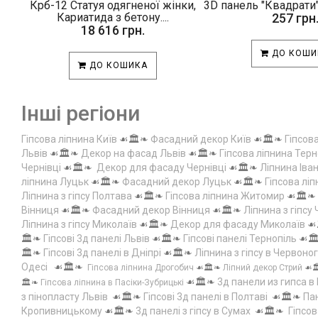
Крб-12 Статуя одягненої жінки,
3D панель "Квадрати"
Кариатида з бетону....
257 грн
18 616 грн.
ДО КОШИ
ДО КОШИКА
Інші регіони
Гіпсова ліпнина Київ
☙🏛️❧
Фасадний декор Київ
☙🏛️❧
Гіпсов
Львів
☙🏛️❧
Декор на фасад Львів
☙🏛️❧
Гіпсова ліпнина Терн
Чернівці
☙🏛️❧
Декор для фасаду Чернівці
☙🏛️❧
Ліпнина Іва
ліпнина Луцьк
☙🏛️❧
Фасадний декор Луцьк
☙🏛️❧
Гіпсова лі
Ліпнина з гіпсу Полтава
☙🏛️❧
Гіпсова ліпнина Житомир
☙🏛️❧
Вінниця
☙🏛️❧
Фасадний декор Вінниця
☙🏛️❧
Ліпнина з гіпсу
Ліпнина з гіпсу Миколаїв
☙🏛️❧
Декор для фасаду Миколаїв
☙
🏛️❧
Гіпсові 3д панелі Львів
☙🏛️❧
Гіпсові панелі Тернопіль
☙🏛
🏛️❧
Гіпсові 3д панелі в Дніпрі
☙🏛️❧
Ліпнина з гіпсу в Червоно
Одесі
☙🏛️❧
Гіпсова ліпнина Дрогобич
☙🏛️❧
Ліпний декор Стрий
☙
☙🏛️❧
3д панели из гипса в
🏛️❧
Гіпсова ліпнина в Пасіки-Зубрицькі
з пінопласту Львів
☙🏛️❧
Гіпсові 3д панелі в Полтаві
☙🏛️❧
Пан
Кропивницькому
☙🏛️❧
3д панелі з гіпсу в Сумах
☙🏛️❧
Гіпсов