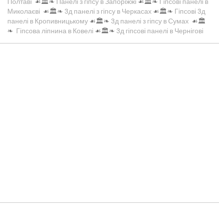
Полтаві
☙🏛️❧
Панелі з гіпсу в Запоріжжі
☙🏛️❧
Гіпсові панелі в
Миколаєві
☙🏛️❧
3д панелі з гіпсу в Черкасах
☙🏛️❧
Гіпсові 3д
панелі в Кропивницькому
☙🏛️❧
3д панелі з гіпсу в Сумах
☙🏛️
❧
Гіпсова ліпнина в Ковелі
☙🏛️❧
3д гіпсові панелі в Чернігові