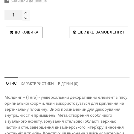
Знайшли дешевше
ДО КОШИКА
ШВИДКЕ ЗАМОВЛЕННЯ
ОПИС
ХАРАКТЕРИСТИКИ
ВІДГУКИ (0)
Молдинг – (Тяга) - універсальний декоративний елемент з гіпсу,
оригінальної форми, який використовується для кріплення на
вертикальну площину. Виріб призначений для декорування
внутрішніх стін приміщень. Мета-створення особливого
візуального ефекту, зонування стельової області, верхньої
частини стін, завершення дизайнерського інтер'єру, внесення
«останніх штрихів». Конструкція виконана з якісних матеріалів,