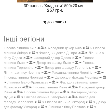
.
3D панель "Квадрати" 500х20 мм...
257 грн.
ДО КОШИКА
Інші регіони
Гіпсова ліпнина Київ
☙🏛️❧
Фасадний декор Київ
☙🏛️❧
Гіпсова
ліпнина Дніпро
☙🏛️❧
Фасадний декор Дніпро
☙🏛️❧
Ліпнина з
гіпсу Одеса
☙🏛️❧
Фасадний декор Одеса
☙🏛️❧
Гіпсова
ліпнина Львів
☙🏛️❧
Декор на фасад Львів
☙🏛️❧
Гіпсова
ліпнина Тернопіль
☙🏛️❧
Декор для фасаду Тернопіль
☙🏛️❧
Ліпнина з гіпсу Чернігів
☙🏛️❧
Фасадна ліпнина Чернігів
☙🏛️❧
Гіпсова ліпнина Чернівці
☙🏛️❧
Декор для фасаду Чернівці
☙🏛️
❧
Ліпнина Івано-Франківськ
☙🏛️❧
Фасадна ліпнина Івано-
Франківськ
☙🏛️❧
Гіпсова ліпнина Рівне
☙🏛️❧
Фасадний декор
Рівне
☙🏛️❧
Гіпсова ліпнина Луцьк
☙🏛️❧
Фасадний декор
Луцьк
☙🏛️❧
Гіпсова ліпнина Запоріжжя
☙🏛️❧
Декор для
фасаду Запоріжжя
☙🏛️❧
Гіпсова ліпнина Ужгород
☙🏛️❧
Декор
для фасаду Ужгород
☙🏛️❧
Ліпнина з гіпсу Полтава
☙🏛️❧