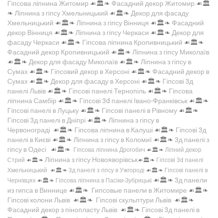
Гіпсова ліпнина Житомир
☙🏛️❧
Фасадний декор Житомир
☙🏛️
❧
Ліпнина з гіпсу Хмельницький
☙🏛️❧
Декор для фасаду
Хмельницький
☙🏛️❧
Ліпнина з гіпсу Вінниця
☙🏛️❧
Фасадний
декор Вінниця
☙🏛️❧
Ліпнина з гіпсу Черкаси
☙🏛️❧
Декор для
фасаду Черкаси
☙🏛️❧
Гіпсова ліпнина Кропивницький
☙🏛️❧
Фасадний декор Кропивницький
☙🏛️❧
Ліпнина з гіпсу Миколаїв
☙🏛️❧
Декор для фасаду Миколаїв
☙🏛️❧
Ліпнина з гіпсу в
Сумах
☙🏛️❧
Гіпсовий декор в Херсоні
☙🏛️❧
Фасадний декор в
Сумах
☙🏛️❧
Декор для фасаду в Херсоні
☙🏛️❧
Гіпсові 3д
панелі Львів
☙🏛️❧
Гіпсові панелі Тернопіль
☙🏛️❧
Гіпсова
ліпнина Самбір
☙🏛️❧
Гіпсові 3d панелі Івано-Франківськ
☙🏛️❧
Гіпсові панелі в Луцьку
☙🏛️❧
Гіпсові панелі в Рівному
☙🏛️❧
Гіпсові 3д панелі в Дніпрі
☙🏛️❧
Ліпнина з гіпсу в
Червонограді
☙🏛️❧
Гіпсова ліпнина в Калуші
☙🏛️❧
Гіпсові 3д
панелі в Києві
☙🏛️❧
Ліпнина з гіпсу в Коломиї
☙🏛️❧
3д панелі з
гіпсу в Одесі
☙🏛️❧
Гіпсова ліпнина Дрогобич
☙🏛️❧
Ліпний декор
Ліпнина з гіпсу Новояворівськ
Стрий
☙🏛️❧
☙🏛️❧
Гіпсові 3d панелі
Хмельницький
☙🏛️❧
3д панелі з гіпсу в Ужгороді
☙🏛️❧
Гіпсові панелі в
☙🏛️❧
3д панели
Чернівцях
☙🏛️❧
Гіпсова ліпнина в Пасіки-Зубрицькі
из гипса в Виннице
☙🏛️❧
Гипсовые панели в Житомире
☙🏛️❧
Гіпсові колони Львів
☙🏛️❧
Гіпсові скульптури Львів
☙🏛️❧
Фасадний декор з пінопласту Львів
☙🏛️❧
Гіпсові 3д панелі в