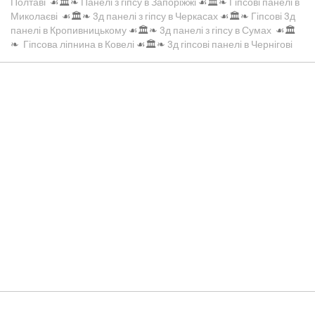
Полтаві
☙🏛️❧
Панелі з гіпсу в Запоріжжі
☙🏛️❧
Гіпсові панелі в
Миколаєві
☙🏛️❧
3д панелі з гіпсу в Черкасах
☙🏛️❧
Гіпсові 3д
панелі в Кропивницькому
☙🏛️❧
3д панелі з гіпсу в Сумах
☙🏛️
❧
Гіпсова ліпнина в Ковелі
☙🏛️❧
3д гіпсові панелі в Чернігові