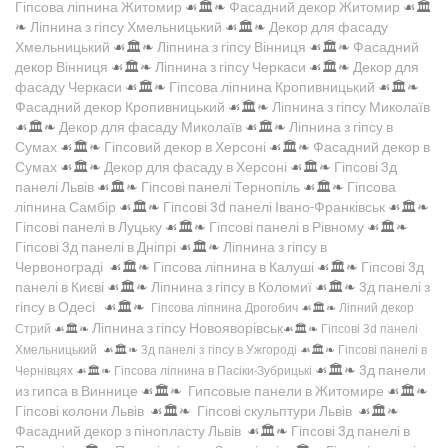
Гіпсова ліпнина Житомир
☙🏛️❧
Фасадний декор Житомир
☙🏛️
❧
Ліпнина з гіпсу Хмельницький
☙🏛️❧
Декор для фасаду
Хмельницький
☙🏛️❧
Ліпнина з гіпсу Вінниця
☙🏛️❧
Фасадний
декор Вінниця
☙🏛️❧
Ліпнина з гіпсу Черкаси
☙🏛️❧
Декор для
фасаду Черкаси
☙🏛️❧
Гіпсова ліпнина Кропивницький
☙🏛️❧
Фасадний декор Кропивницький
☙🏛️❧
Ліпнина з гіпсу Миколаїв
☙🏛️❧
Декор для фасаду Миколаїв
☙🏛️❧
Ліпнина з гіпсу в
Сумах
☙🏛️❧
Гіпсовий декор в Херсоні
☙🏛️❧
Фасадний декор в
Сумах
☙🏛️❧
Декор для фасаду в Херсоні
☙🏛️❧
Гіпсові 3д
панелі Львів
☙🏛️❧
Гіпсові панелі Тернопіль
☙🏛️❧
Гіпсова
ліпнина Самбір
☙🏛️❧
Гіпсові 3d панелі Івано-Франківськ
☙🏛️❧
Гіпсові панелі в Луцьку
☙🏛️❧
Гіпсові панелі в Рівному
☙🏛️❧
Гіпсові 3д панелі в Дніпрі
☙🏛️❧
Ліпнина з гіпсу в
Червонограді
☙🏛️❧
Гіпсова ліпнина в Калуші
☙🏛️❧
Гіпсові 3д
панелі в Києві
☙🏛️❧
Ліпнина з гіпсу в Коломиї
☙🏛️❧
3д панелі з
гіпсу в Одесі
☙🏛️❧
Гіпсова ліпнина Дрогобич
☙🏛️❧
Ліпний декор
Ліпнина з гіпсу Новояворівськ
Стрий
☙🏛️❧
☙🏛️❧
Гіпсові 3d панелі
Хмельницький
☙🏛️❧
3д панелі з гіпсу в Ужгороді
☙🏛️❧
Гіпсові панелі в
☙🏛️❧
3д панели
Чернівцях
☙🏛️❧
Гіпсова ліпнина в Пасіки-Зубрицькі
из гипса в Виннице
☙🏛️❧
Гипсовые панели в Житомире
☙🏛️❧
Гіпсові колони Львів
☙🏛️❧
Гіпсові скульптури Львів
☙🏛️❧
Фасадний декор з пінопласту Львів
☙🏛️❧
Гіпсові 3д панелі в