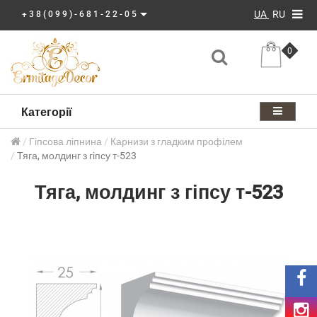
UA
RU
+38(099)-681-22-05
0
Категорії
Гіпсова ліпнина
Карнизи з гладким профілем
Тяга, молдинг з гіпсу т-523
Тяга, молдинг з гіпсу т-523