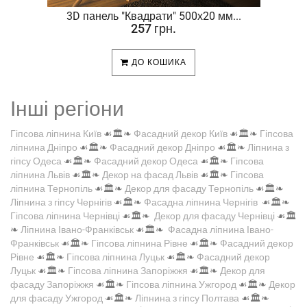
.
3D панель "Квадрати" 500х20 мм...
257 грн.
ДО КОШИКА
Інші регіони
Гіпсова ліпнина Київ
☙🏛️❧
Фасадний декор Київ
☙🏛️❧
Гіпсова
ліпнина Дніпро
☙🏛️❧
Фасадний декор Дніпро
☙🏛️❧
Ліпнина з
гіпсу Одеса
☙🏛️❧
Фасадний декор Одеса
☙🏛️❧
Гіпсова
ліпнина Львів
☙🏛️❧
Декор на фасад Львів
☙🏛️❧
Гіпсова
ліпнина Тернопіль
☙🏛️❧
Декор для фасаду Тернопіль
☙🏛️❧
Ліпнина з гіпсу Чернігів
☙🏛️❧
Фасадна ліпнина Чернігів
☙🏛️❧
Гіпсова ліпнина Чернівці
☙🏛️❧
Декор для фасаду Чернівці
☙🏛️
❧
Ліпнина Івано-Франківськ
☙🏛️❧
Фасадна ліпнина Івано-
Франківськ
☙🏛️❧
Гіпсова ліпнина Рівне
☙🏛️❧
Фасадний декор
Рівне
☙🏛️❧
Гіпсова ліпнина Луцьк
☙🏛️❧
Фасадний декор
Луцьк
☙🏛️❧
Гіпсова ліпнина Запоріжжя
☙🏛️❧
Декор для
фасаду Запоріжжя
☙🏛️❧
Гіпсова ліпнина Ужгород
☙🏛️❧
Декор
для фасаду Ужгород
☙🏛️❧
Ліпнина з гіпсу Полтава
☙🏛️❧