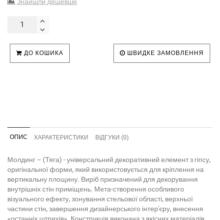
Знайшли дешевше
ДО КОШИКА
ШВИДКЕ ЗАМОВЛЕННЯ
ОПИС
ХАРАКТЕРИСТИКИ
ВІДГУКИ (0)
Молдинг – (Тяга) - універсальний декоративний елемент з гіпсу,
оригінальної форми, який використовується для кріплення на
вертикальну площину. Виріб призначений для декорування
внутрішніх стін приміщень. Мета-створення особливого
візуального ефекту, зонування стельової області, верхньої
частини стін, завершення дизайнерського інтер'єру, внесення
«останніх штрихів». Конструкція виконана з якісних матеріалів,