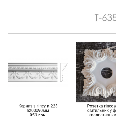
Карниз з гіпсу к-223
Розетка гіпсов
h200х90мм
світильник у 
853 грн.
квадратної кві