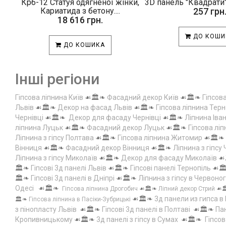
Крб-12 Статуя одягненої жінки,
3D панель "Квадрати"
Кариатида з бетону....
257 грн
18 616 грн.
ДО КОШИ
ДО КОШИКА
Інші регіони
Гіпсова ліпнина Київ
☙🏛️❧
Фасадний декор Київ
☙🏛️❧
Гіпсов
Львів
☙🏛️❧
Декор на фасад Львів
☙🏛️❧
Гіпсова ліпнина Терн
Чернівці
☙🏛️❧
Декор для фасаду Чернівці
☙🏛️❧
Ліпнина Іва
ліпнина Луцьк
☙🏛️❧
Фасадний декор Луцьк
☙🏛️❧
Гіпсова лі
Ліпнина з гіпсу Полтава
☙🏛️❧
Гіпсова ліпнина Житомир
☙🏛️❧
Вінниця
☙🏛️❧
Фасадний декор Вінниця
☙🏛️❧
Ліпнина з гіпсу
Ліпнина з гіпсу Миколаїв
☙🏛️❧
Декор для фасаду Миколаїв
☙
🏛️❧
Гіпсові 3д панелі Львів
☙🏛️❧
Гіпсові панелі Тернопіль
☙🏛
🏛️❧
Гіпсові 3д панелі в Дніпрі
☙🏛️❧
Ліпнина з гіпсу в Червоно
Одесі
☙🏛️❧
Гіпсова ліпнина Дрогобич
☙🏛️❧
Ліпний декор Стрий
☙
☙🏛️❧
3д панели из гипса в
🏛️❧
Гіпсова ліпнина в Пасіки-Зубрицькі
з пінопласту Львів
☙🏛️❧
Гіпсові 3д панелі в Полтаві
☙🏛️❧
Пан
Кропивницькому
☙🏛️❧
3д панелі з гіпсу в Сумах
☙🏛️❧
Гіпсов