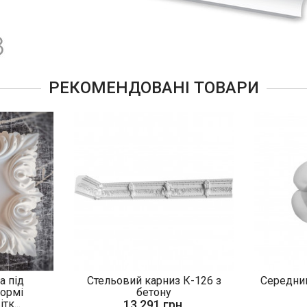
РЕКОМЕНДОВАНІ ТОВАРИ
а під
Стельовий карниз К-126 з
Середник
формі
бетону
тк...
13 291 грн.