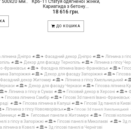
 500х20 мм...
Крб-11 Статуя одягненої жінки,
.
Кариатида з бетону....
18 616 грн.
КА
ДО КОШИКА
а ліпнина Дніпро
☙🏛️❧
Фасадний декор Дніпро
☙🏛️❧
Ліпнина з гіп
опіль
☙🏛️❧
Декор для фасаду Тернопіль
☙🏛️❧
Ліпнина з гіпсу Чер
но-Франківськ
☙🏛️❧
Фасадна ліпнина Івано-Франківськ
☙🏛️❧
Гіпс
пнина Запоріжжя
☙🏛️❧
Декор для фасаду Запоріжжя
☙🏛️❧
Гіпсов
Фасадний декор Житомир
☙🏛️❧
Ліпнина з гіпсу Хмельницький
☙
 Черкаси
☙🏛️❧
Декор для фасаду Черкаси
☙🏛️❧
Гіпсова ліпнина 
🏛️❧
Ліпнина з гіпсу в Сумах
☙🏛️❧
Гіпсовий декор в Херсоні
☙🏛️❧
Ф
️❧
Гіпсова ліпнина Самбір
☙🏛️❧
Гіпсові 3d панелі Івано-Франківськ
граді
☙🏛️❧
Гіпсова ліпнина в Калуші
☙🏛️❧
Гіпсові 3д панелі в Києві
Ліпнина з гіпсу Новояворівськ
️❧
☙🏛️❧
Гіпсові 3d панелі Хмельницький
 Виннице
☙🏛️❧
Гипсовые панели в Житомире
☙🏛️❧
Гіпсові колони
елі з гіпсу в Запоріжжі
☙🏛️❧
Гіпсові панелі в Миколаєві
☙🏛️❧
3д п
а ліпнина в Ковелі
☙🏛️❧
3д гіпсові панелі в Чернігові