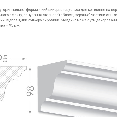
су, оригінальної форми, який використовується для кріплення на в
ного ефекту, зонування стельової області, верхньої частини стін, 
 білий, відповідний кольору сировини. Молдинг може бути декорован
ина – 95 мм.