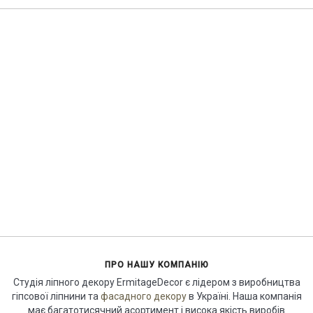
ПРО НАШУ КОМПАНІЮ
Студія ліпного декору ErmitageDecor є лідером з виробництва
гіпсової ліпнини та
фасадного декору
в Україні. Наша компанія
має багатотисячний асортимент і висока якість виробів