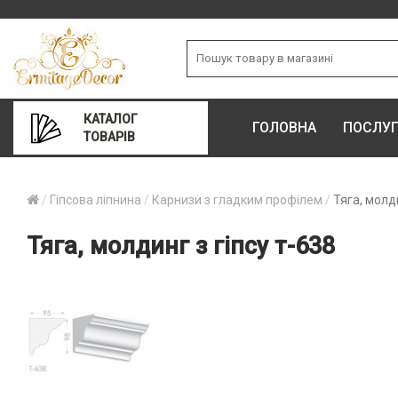
КАТАЛОГ
ГОЛОВНА
ПОСЛУ
ТОВАРІВ
Гіпсова ліпнина
Карнизи з гладким профілем
Тяга, молди
Тяга, молдинг з гіпсу т-638