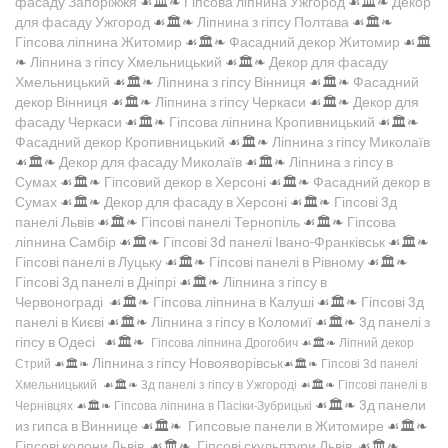
фасаду Запоріжжя
☙🏛️❧
Гіпсова ліпнина Ужгород
☙🏛️❧
Декор
для фасаду Ужгород
☙🏛️❧
Ліпнина з гіпсу Полтава
☙🏛️❧
Гіпсова ліпнина Житомир
☙🏛️❧
Фасадний декор Житомир
☙🏛️
❧
Ліпнина з гіпсу Хмельницький
☙🏛️❧
Декор для фасаду
Хмельницький
☙🏛️❧
Ліпнина з гіпсу Вінниця
☙🏛️❧
Фасадний
декор Вінниця
☙🏛️❧
Ліпнина з гіпсу Черкаси
☙🏛️❧
Декор для
фасаду Черкаси
☙🏛️❧
Гіпсова ліпнина Кропивницький
☙🏛️❧
Фасадний декор Кропивницький
☙🏛️❧
Ліпнина з гіпсу Миколаїв
☙🏛️❧
Декор для фасаду Миколаїв
☙🏛️❧
Ліпнина з гіпсу в
Сумах
☙🏛️❧
Гіпсовий декор в Херсоні
☙🏛️❧
Фасадний декор в
Сумах
☙🏛️❧
Декор для фасаду в Херсоні
☙🏛️❧
Гіпсові 3д
панелі Львів
☙🏛️❧
Гіпсові панелі Тернопіль
☙🏛️❧
Гіпсова
ліпнина Самбір
☙🏛️❧
Гіпсові 3d панелі Івано-Франківськ
☙🏛️❧
Гіпсові панелі в Луцьку
☙🏛️❧
Гіпсові панелі в Рівному
☙🏛️❧
Гіпсові 3д панелі в Дніпрі
☙🏛️❧
Ліпнина з гіпсу в
Червонограді
☙🏛️❧
Гіпсова ліпнина в Калуші
☙🏛️❧
Гіпсові 3д
панелі в Києві
☙🏛️❧
Ліпнина з гіпсу в Коломиї
☙🏛️❧
3д панелі з
гіпсу в Одесі
☙🏛️❧
Гіпсова ліпнина Дрогобич
☙🏛️❧
Ліпний декор
Ліпнина з гіпсу Новояворівськ
Стрий
☙🏛️❧
☙🏛️❧
Гіпсові 3d панелі
Хмельницький
☙🏛️❧
3д панелі з гіпсу в Ужгороді
☙🏛️❧
Гіпсові панелі в
☙🏛️❧
3д панели
Чернівцях
☙🏛️❧
Гіпсова ліпнина в Пасіки-Зубрицькі
из гипса в Виннице
☙🏛️❧
Гипсовые панели в Житомире
☙🏛️❧
Гіпсові колони Львів
☙🏛️❧
Гіпсові скульптури Львів
☙🏛️❧