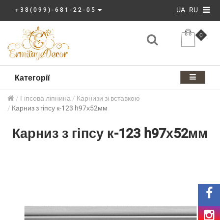
UA
RU
+38(099)-681-22-05
0
Категорії
Гіпсова ліпнина
Карнизи зі вставкою
Карниз з гіпсу к-123 h97х52мм
Карниз з гіпсу к-123 h97х52мм