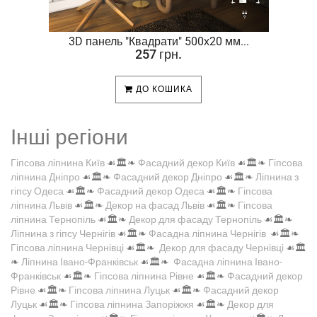
.
3D панель "Квадрати" 500х20 мм...
257 грн.
ДО КОШИКА
Інші регіони
Гіпсова ліпнина Київ
☙🏛️❧
Фасадний декор Київ
☙🏛️❧
Гіпсова
ліпнина Дніпро
☙🏛️❧
Фасадний декор Дніпро
☙🏛️❧
Ліпнина з
гіпсу Одеса
☙🏛️❧
Фасадний декор Одеса
☙🏛️❧
Гіпсова
ліпнина Львів
☙🏛️❧
Декор на фасад Львів
☙🏛️❧
Гіпсова
ліпнина Тернопіль
☙🏛️❧
Декор для фасаду Тернопіль
☙🏛️❧
Ліпнина з гіпсу Чернігів
☙🏛️❧
Фасадна ліпнина Чернігів
☙🏛️❧
Гіпсова ліпнина Чернівці
☙🏛️❧
Декор для фасаду Чернівці
☙🏛️
❧
Ліпнина Івано-Франківськ
☙🏛️❧
Фасадна ліпнина Івано-
Франківськ
☙🏛️❧
Гіпсова ліпнина Рівне
☙🏛️❧
Фасадний декор
Рівне
☙🏛️❧
Гіпсова ліпнина Луцьк
☙🏛️❧
Фасадний декор
Луцьк
☙🏛️❧
Гіпсова ліпнина Запоріжжя
☙🏛️❧
Декор для