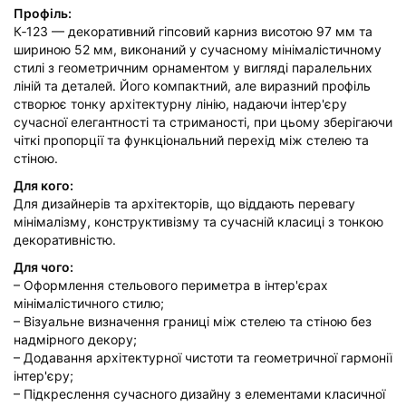
Профіль:
К‑123 — декоративний гіпсовий карниз висотою 97 мм та
шириною 52 мм, виконаний у сучасному мінімалістичному
стилі з геометричним орнаментом у вигляді паралельних
ліній та деталей. Його компактний, але виразний профіль
створює тонку архітектурну лінію, надаючи інтер'єру
сучасної елегантності та стриманості, при цьому зберігаючи
чіткі пропорції та функціональний перехід між стелею та
стіною.
Для кого:
Для дизайнерів та архітекторів, що віддають перевагу
мінімалізму, конструктивізму та сучасній класиці з тонкою
декоративністю.
Для чого:
– Оформлення стельового периметра в інтер'єрах
мінімалістичного стилю;
– Візуальне визначення границі між стелею та стіною без
надмірного декору;
– Додавання архітектурної чистоти та геометричної гармонії
інтер'єру;
– Підкреслення сучасного дизайну з елементами класичної