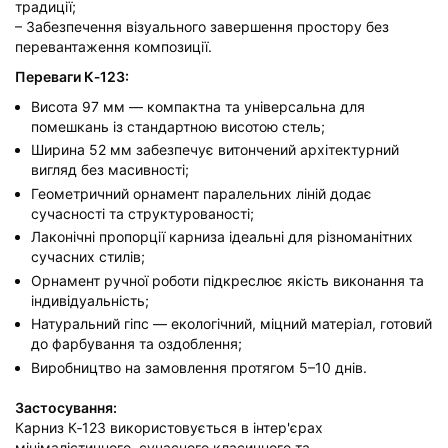
традиції;
– Забезпечення візуального завершення простору без
перевантаження композиції.
Переваги К‑123:
Висота 97 мм — компактна та універсальна для
помешкань із стандартною висотою стель;
Ширина 52 мм забезпечує витончений архітектурний
вигляд без масивності;
Геометричний орнамент паралельних ліній додає
сучасності та структурованості;
Лаконічні пропорції карниза ідеальні для різноманітних
сучасних стилів;
Орнамент ручної роботи підкреслює якість виконання та
індивідуальність;
Натуральний гіпс — екологічний, міцний матеріал, готовий
до фарбування та оздоблення;
Виробництво на замовлення протягом 5–10 днів.
Застосування:
Карниз К‑123 використовується в інтер'єрах
мінімалістичного, сучасного класичного та