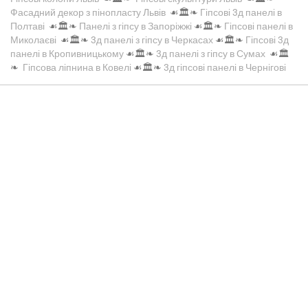
Фасадний декор з пінопласту Львів
☙🏛️❧
Гіпсові 3д панелі в
Полтаві
☙🏛️❧
Панелі з гіпсу в Запоріжжі
☙🏛️❧
Гіпсові панелі в
Миколаєві
☙🏛️❧
3д панелі з гіпсу в Черкасах
☙🏛️❧
Гіпсові 3д
панелі в Кропивницькому
☙🏛️❧
3д панелі з гіпсу в Сумах
☙🏛️
❧
Гіпсова ліпнина в Ковелі
☙🏛️❧
3д гіпсові панелі в Чернігові