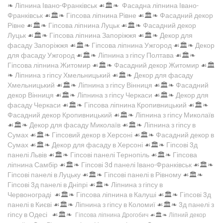
❧
Ліпнина Івано-Франківськ
☙🏛️❧
Фасадна ліпнина Івано-
Франківськ
☙🏛️❧
Гіпсова ліпнина Рівне
☙🏛️❧
Фасадний декор
Рівне
☙🏛️❧
Гіпсова ліпнина Луцьк
☙🏛️❧
Фасадний декор
Луцьк
☙🏛️❧
Гіпсова ліпнина Запоріжжя
☙🏛️❧
Декор для
фасаду Запоріжжя
☙🏛️❧
Гіпсова ліпнина Ужгород
☙🏛️❧
Декор
для фасаду Ужгород
☙🏛️❧
Ліпнина з гіпсу Полтава
☙🏛️❧
Гіпсова ліпнина Житомир
☙🏛️❧
Фасадний декор Житомир
☙🏛️
❧
Ліпнина з гіпсу Хмельницький
☙🏛️❧
Декор для фасаду
Хмельницький
☙🏛️❧
Ліпнина з гіпсу Вінниця
☙🏛️❧
Фасадний
декор Вінниця
☙🏛️❧
Ліпнина з гіпсу Черкаси
☙🏛️❧
Декор для
фасаду Черкаси
☙🏛️❧
Гіпсова ліпнина Кропивницький
☙🏛️❧
Фасадний декор Кропивницький
☙🏛️❧
Ліпнина з гіпсу Миколаїв
☙🏛️❧
Декор для фасаду Миколаїв
☙🏛️❧
Ліпнина з гіпсу в
Сумах
☙🏛️❧
Гіпсовий декор в Херсоні
☙🏛️❧
Фасадний декор в
Сумах
☙🏛️❧
Декор для фасаду в Херсоні
☙🏛️❧
Гіпсові 3д
панелі Львів
☙🏛️❧
Гіпсові панелі Тернопіль
☙🏛️❧
Гіпсова
ліпнина Самбір
☙🏛️❧
Гіпсові 3d панелі Івано-Франківськ
☙🏛️❧
Гіпсові панелі в Луцьку
☙🏛️❧
Гіпсові панелі в Рівному
☙🏛️❧
Гіпсові 3д панелі в Дніпрі
☙🏛️❧
Ліпнина з гіпсу в
Червонограді
☙🏛️❧
Гіпсова ліпнина в Калуші
☙🏛️❧
Гіпсові 3д
панелі в Києві
☙🏛️❧
Ліпнина з гіпсу в Коломиї
☙🏛️❧
3д панелі з
гіпсу в Одесі
☙🏛️❧
Гіпсова ліпнина Дрогобич
☙🏛️❧
Ліпний декор