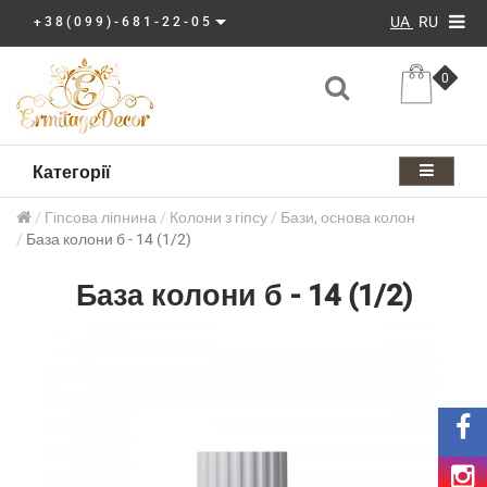
UA
RU
+38(099)-681-22-05
0
Категорії
Гіпсова ліпнина
Колони з гіпсу
Бази, основа колон
База колони б - 14 (1/2)
База колони б - 14 (1/2)