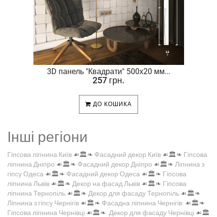
.
3D панель "Квадрати" 500х20 мм...
257 грн.
ДО КОШИКА
Інші регіони
Гіпсова ліпнина Київ
☙🏛️❧
Фасадний декор Київ
☙🏛️❧
Гіпсова
ліпнина Дніпро
☙🏛️❧
Фасадний декор Дніпро
☙🏛️❧
Ліпнина з
гіпсу Одеса
☙🏛️❧
Фасадний декор Одеса
☙🏛️❧
Гіпсова
ліпнина Львів
☙🏛️❧
Декор на фасад Львів
☙🏛️❧
Гіпсова
ліпнина Тернопіль
☙🏛️❧
Декор для фасаду Тернопіль
☙🏛️❧
Ліпнина з гіпсу Чернігів
☙🏛️❧
Фасадна ліпнина Чернігів
☙🏛️❧
Гіпсова ліпнина Чернівці
☙🏛️❧
Декор для фасаду Чернівці
☙🏛️