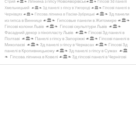
Ліпнина з гіпсу Новояворівськ
Стрий
☙🏛️❧
☙🏛️❧
Гіпсові 3d панелі
Хмельницький
☙🏛️❧
3д панелі з гіпсу в Ужгороді
☙🏛️❧
Гіпсові панелі в
☙🏛️❧
3д панели
Чернівцях
☙🏛️❧
Гіпсова ліпнина в Пасіки-Зубрицькі
из гипса в Виннице
☙🏛️❧
Гипсовые панели в Житомире
☙🏛️❧
Гіпсові колони Львів
☙🏛️❧
Гіпсові скульптури Львів
☙🏛️❧
Фасадний декор з пінопласту Львів
☙🏛️❧
Гіпсові 3д панелі в
Полтаві
☙🏛️❧
Панелі з гіпсу в Запоріжжі
☙🏛️❧
Гіпсові панелі в
Миколаєві
☙🏛️❧
3д панелі з гіпсу в Черкасах
☙🏛️❧
Гіпсові 3д
панелі в Кропивницькому
☙🏛️❧
3д панелі з гіпсу в Сумах
☙🏛️
❧
Гіпсова ліпнина в Ковелі
☙🏛️❧
3д гіпсові панелі в Чернігові