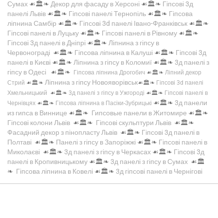
Сумах
☙🏛️❧
Декор для фасаду в Херсоні
☙🏛️❧
Гіпсові 3д
панелі Львів
☙🏛️❧
Гіпсові панелі Тернопіль
☙🏛️❧
Гіпсова
ліпнина Самбір
☙🏛️❧
Гіпсові 3d панелі Івано-Франківськ
☙🏛️❧
Гіпсові панелі в Луцьку
☙🏛️❧
Гіпсові панелі в Рівному
☙🏛️❧
Гіпсові 3д панелі в Дніпрі
☙🏛️❧
Ліпнина з гіпсу в
Червонограді
☙🏛️❧
Гіпсова ліпнина в Калуші
☙🏛️❧
Гіпсові 3д
панелі в Києві
☙🏛️❧
Ліпнина з гіпсу в Коломиї
☙🏛️❧
3д панелі з
гіпсу в Одесі
☙🏛️❧
Гіпсова ліпнина Дрогобич
☙🏛️❧
Ліпний декор
Ліпнина з гіпсу Новояворівськ
Стрий
☙🏛️❧
☙🏛️❧
Гіпсові 3d панелі
Хмельницький
☙🏛️❧
3д панелі з гіпсу в Ужгороді
☙🏛️❧
Гіпсові панелі в
☙🏛️❧
3д панели
Чернівцях
☙🏛️❧
Гіпсова ліпнина в Пасіки-Зубрицькі
из гипса в Виннице
☙🏛️❧
Гипсовые панели в Житомире
☙🏛️❧
Гіпсові колони Львів
☙🏛️❧
Гіпсові скульптури Львів
☙🏛️❧
Фасадний декор з пінопласту Львів
☙🏛️❧
Гіпсові 3д панелі в
Полтаві
☙🏛️❧
Панелі з гіпсу в Запоріжжі
☙🏛️❧
Гіпсові панелі в
Миколаєві
☙🏛️❧
3д панелі з гіпсу в Черкасах
☙🏛️❧
Гіпсові 3д
панелі в Кропивницькому
☙🏛️❧
3д панелі з гіпсу в Сумах
☙🏛️
❧
Гіпсова ліпнина в Ковелі
☙🏛️❧
3д гіпсові панелі в Чернігові