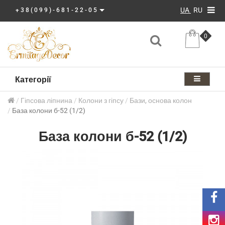
UA
RU
+38(099)-681-22-05
0
Категорії
Гіпсова ліпнина
Колони з гіпсу
Бази, основа колон
База колони б-52 (1/2)
База колони б-52 (1/2)