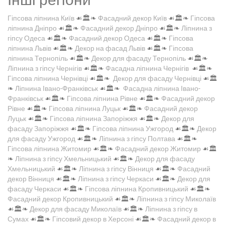
Гіпсова ліпнина Київ
☙🏛️❧
Фасадний декор Київ
☙🏛️❧
Гіпсова
ліпнина Дніпро
☙🏛️❧
Фасадний декор Дніпро
☙🏛️❧
Ліпнина з
гіпсу Одеса
☙🏛️❧
Фасадний декор Одеса
☙🏛️❧
Гіпсова
ліпнина Львів
☙🏛️❧
Декор на фасад Львів
☙🏛️❧
Гіпсова
ліпнина Тернопіль
☙🏛️❧
Декор для фасаду Тернопіль
☙🏛️❧
Ліпнина з гіпсу Чернігів
☙🏛️❧
Фасадна ліпнина Чернігів
☙🏛️❧
Гіпсова ліпнина Чернівці
☙🏛️❧
Декор для фасаду Чернівці
☙🏛️
❧
Ліпнина Івано-Франківськ
☙🏛️❧
Фасадна ліпнина Івано-
Франківськ
☙🏛️❧
Гіпсова ліпнина Рівне
☙🏛️❧
Фасадний декор
Рівне
☙🏛️❧
Гіпсова ліпнина Луцьк
☙🏛️❧
Фасадний декор
Луцьк
☙🏛️❧
Гіпсова ліпнина Запоріжжя
☙🏛️❧
Декор для
фасаду Запоріжжя
☙🏛️❧
Гіпсова ліпнина Ужгород
☙🏛️❧
Декор
для фасаду Ужгород
☙🏛️❧
Ліпнина з гіпсу Полтава
☙🏛️❧
Гіпсова ліпнина Житомир
☙🏛️❧
Фасадний декор Житомир
☙🏛️
❧
Ліпнина з гіпсу Хмельницький
☙🏛️❧
Декор для фасаду
Хмельницький
☙🏛️❧
Ліпнина з гіпсу Вінниця
☙🏛️❧
Фасадний
декор Вінниця
☙🏛️❧
Ліпнина з гіпсу Черкаси
☙🏛️❧
Декор для
фасаду Черкаси
☙🏛️❧
Гіпсова ліпнина Кропивницький
☙🏛️❧
Фасадний декор Кропивницький
☙🏛️❧
Ліпнина з гіпсу Миколаїв
☙🏛️❧
Декор для фасаду Миколаїв
☙🏛️❧
Ліпнина з гіпсу в
Сумах
☙🏛️❧
Гіпсовий декор в Херсоні
☙🏛️❧
Фасадний декор в