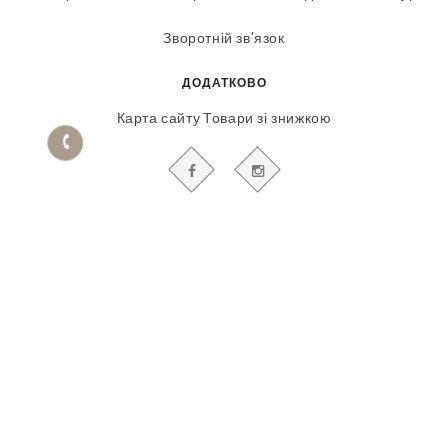
Зворотній зв’язок
ДОДАТКОВО
Карта сайту
Товари зі знижкою
БУДЬТЕ В КУРСІ НАШИХ АКЦІЙ І НОВИН
Гіпсовий і фасадний ліпний декор
© 2018-2025