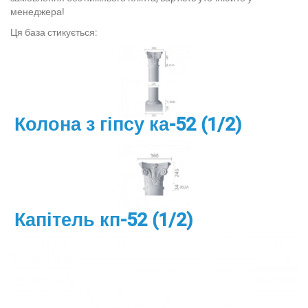
менеджера!
Ця база стикується:
Колона з гіпсу ка-52 (1/2)
Капітель кп-52 (1/2)