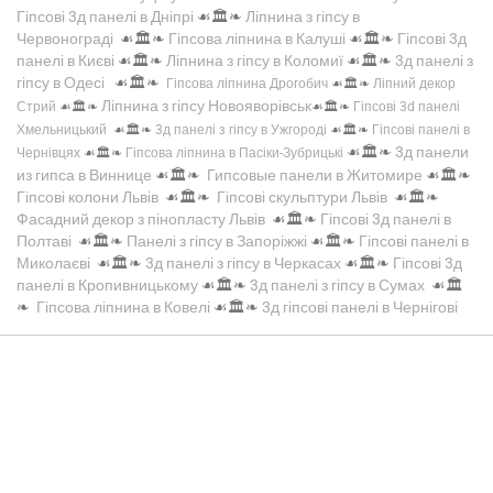
Гіпсові 3д панелі в Дніпрі
☙🏛️❧
Ліпнина з гіпсу в
Червонограді
☙🏛️❧
Гіпсова ліпнина в Калуші
☙🏛️❧
Гіпсові 3д
панелі в Києві
☙🏛️❧
Ліпнина з гіпсу в Коломиї
☙🏛️❧
3д панелі з
гіпсу в Одесі
☙🏛️❧
Гіпсова ліпнина Дрогобич
☙🏛️❧
Ліпний декор
Ліпнина з гіпсу Новояворівськ
Стрий
☙🏛️❧
☙🏛️❧
Гіпсові 3d панелі
Хмельницький
☙🏛️❧
3д панелі з гіпсу в Ужгороді
☙🏛️❧
Гіпсові панелі в
☙🏛️❧
3д панели
Чернівцях
☙🏛️❧
Гіпсова ліпнина в Пасіки-Зубрицькі
из гипса в Виннице
☙🏛️❧
Гипсовые панели в Житомире
☙🏛️❧
Гіпсові колони Львів
☙🏛️❧
Гіпсові скульптури Львів
☙🏛️❧
Фасадний декор з пінопласту Львів
☙🏛️❧
Гіпсові 3д панелі в
Полтаві
☙🏛️❧
Панелі з гіпсу в Запоріжжі
☙🏛️❧
Гіпсові панелі в
Миколаєві
☙🏛️❧
3д панелі з гіпсу в Черкасах
☙🏛️❧
Гіпсові 3д
панелі в Кропивницькому
☙🏛️❧
3д панелі з гіпсу в Сумах
☙🏛️
❧
Гіпсова ліпнина в Ковелі
☙🏛️❧
3д гіпсові панелі в Чернігові