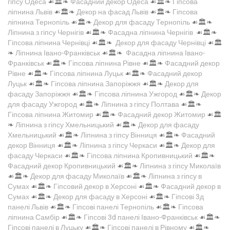
гіпсу Одеса
☙🏛️❧
Фасадний декор Одеса
☙🏛️❧
Гіпсова
ліпнина Львів
☙🏛️❧
Декор на фасад Львів
☙🏛️❧
Гіпсова
ліпнина Тернопіль
☙🏛️❧
Декор для фасаду Тернопіль
☙🏛️❧
Ліпнина з гіпсу Чернігів
☙🏛️❧
Фасадна ліпнина Чернігів
☙🏛️❧
Гіпсова ліпнина Чернівці
☙🏛️❧
Декор для фасаду Чернівці
☙🏛️
❧
Ліпнина Івано-Франківськ
☙🏛️❧
Фасадна ліпнина Івано-
Франківськ
☙🏛️❧
Гіпсова ліпнина Рівне
☙🏛️❧
Фасадний декор
Рівне
☙🏛️❧
Гіпсова ліпнина Луцьк
☙🏛️❧
Фасадний декор
Луцьк
☙🏛️❧
Гіпсова ліпнина Запоріжжя
☙🏛️❧
Декор для
фасаду Запоріжжя
☙🏛️❧
Гіпсова ліпнина Ужгород
☙🏛️❧
Декор
для фасаду Ужгород
☙🏛️❧
Ліпнина з гіпсу Полтава
☙🏛️❧
Гіпсова ліпнина Житомир
☙🏛️❧
Фасадний декор Житомир
☙🏛️
❧
Ліпнина з гіпсу Хмельницький
☙🏛️❧
Декор для фасаду
Хмельницький
☙🏛️❧
Ліпнина з гіпсу Вінниця
☙🏛️❧
Фасадний
декор Вінниця
☙🏛️❧
Ліпнина з гіпсу Черкаси
☙🏛️❧
Декор для
фасаду Черкаси
☙🏛️❧
Гіпсова ліпнина Кропивницький
☙🏛️❧
Фасадний декор Кропивницький
☙🏛️❧
Ліпнина з гіпсу Миколаїв
☙🏛️❧
Декор для фасаду Миколаїв
☙🏛️❧
Ліпнина з гіпсу в
Сумах
☙🏛️❧
Гіпсовий декор в Херсоні
☙🏛️❧
Фасадний декор в
Сумах
☙🏛️❧
Декор для фасаду в Херсоні
☙🏛️❧
Гіпсові 3д
панелі Львів
☙🏛️❧
Гіпсові панелі Тернопіль
☙🏛️❧
Гіпсова
ліпнина Самбір
☙🏛️❧
Гіпсові 3d панелі Івано-Франківськ
☙🏛️❧
Гіпсові панелі в Луцьку
☙🏛️❧
Гіпсові панелі в Рівному
☙🏛️❧