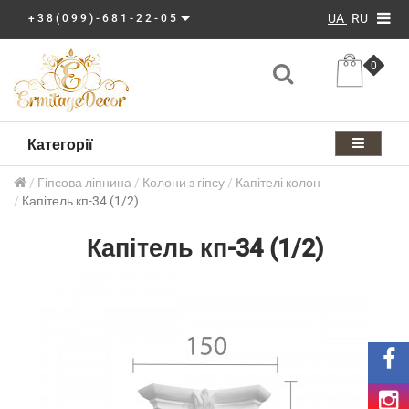
UA
RU
+38(099)-681-22-05
0
Категорії
Гіпсова ліпнина
Колони з гіпсу
Капітелі колон
Капітель кп-34 (1/2)
Капітель кп-34 (1/2)