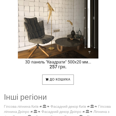
.
3D панель "Квадрати" 500х20 мм...
257 грн.
ДО КОШИКА
Інші регіони
Гіпсова ліпнина Київ
☙🏛️❧
Фасадний декор Київ
☙🏛️❧
Гіпсова
ліпнина Дніпро
☙🏛️❧
Фасадний декор Дніпро
☙🏛️❧
Ліпнина з