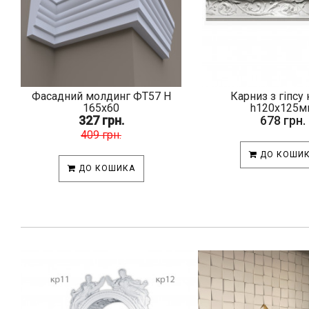
Фасадний молдинг ФТ57 Н
Карниз з гіпсу 
165х60
h120х125м
327 грн.
678 грн.
409 грн.
ДО КОШИ
ДО КОШИКА