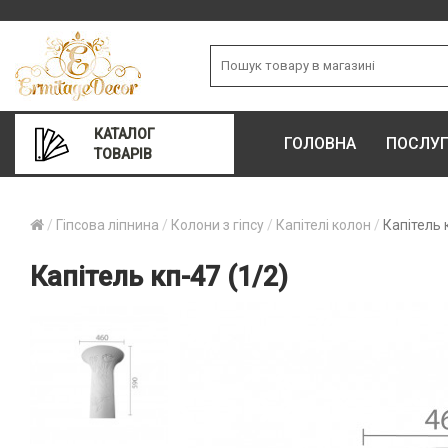
КАТАЛОГ
ГОЛОВНА
ПОСЛУ
ТОВАРІВ
Гіпсова ліпнина
Колони з гіпсу
Капітелі колон
Капітель 
Капітель кп-47 (1/2)