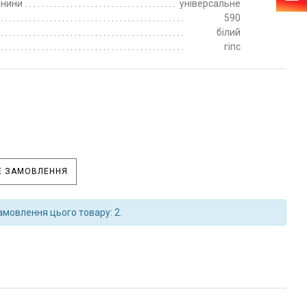
пнини
універсальне
590
білий
гіпс
 ЗАМОВЛЕННЯ
амовлення цього товару: 2.