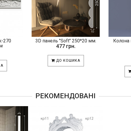
к-270
3D панель "Soft" 250*20 мм.
Колона 
м
477 грн.
ДО КОШИКА
КА
РЕКОМЕНДОВАНІ