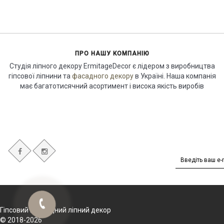
ПРО НАШУ КОМПАНІЮ
Студія ліпного декору ErmitageDecor є лідером з виробництва
гіпсової ліпнини та
фасадного декору
в Україні. Наша компанія
має багатотисячний асортимент і висока якість виробів
Гіпсовий і фасадний ліпний декор
© 2018-2026