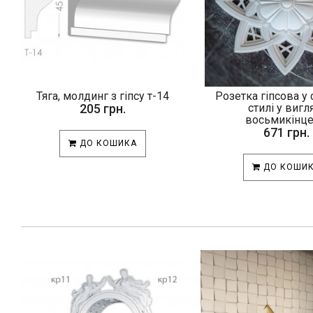
Тяга, молдинг з гіпсу т-14
Розетка гіпсова у
205 грн.
стилі у вигл
восьмикінцев
671 грн.
ДО КОШИКА
ДО КОШИ