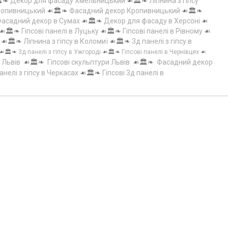
️❧
Декор для фасаду Хмельницький
☙🏛️❧
Ліпнина з гіпсу
Кропивницький
☙🏛️❧
Фасадний декор Кропивницький
☙🏛️❧
асадний декор в Сумах
☙🏛️❧
Декор для фасаду в Херсоні
☙
☙🏛️❧
Гіпсові панелі в Луцьку
☙🏛️❧
Гіпсові панелі в Рівному
☙
☙🏛️❧
Ліпнина з гіпсу в Коломиї
☙🏛️❧
3д панелі з гіпсу в
☙🏛️❧
3д панелі з гіпсу в Ужгороді
☙🏛️❧
Гіпсові панелі в Чернівцях
☙
 Львів
☙🏛️❧
Гіпсові скульптури Львів
☙🏛️❧
Фасадний декор
анелі з гіпсу в Черкасах
☙🏛️❧
Гіпсові 3д панелі в