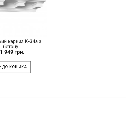
ий карниз К-34а з
бетону...
1 949 грн.
ДО КОШИКА