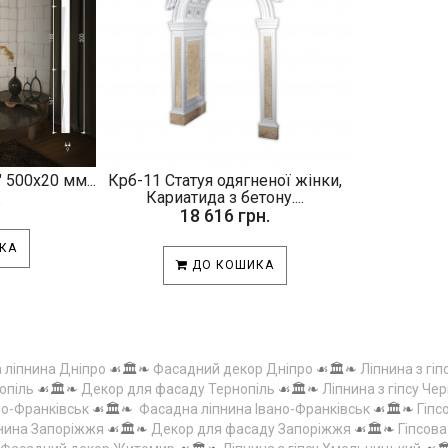
 500х20 мм...
Крб-11 Статуя одягненої жінки,
.
Кариатида з бетону....
18 616 грн.
КА
ДО КОШИКА
а ліпнина Дніпро
☙🏛️❧
Фасадний декор Дніпро
☙🏛️❧
Ліпнина з гіп
опіль
☙🏛️❧
Декор для фасаду Тернопіль
☙🏛️❧
Ліпнина з гіпсу Чер
но-Франківськ
☙🏛️❧
Фасадна ліпнина Івано-Франківськ
☙🏛️❧
Гіпс
пнина Запоріжжя
☙🏛️❧
Декор для фасаду Запоріжжя
☙🏛️❧
Гіпсов