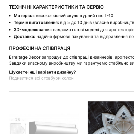
ТЕХНІЧНІ ХАРАКТЕРИСТИКИ ТА СЕРВІС
Матеріал:
високоякісний скульптурний гіпс Г-10
Термін виготовлення:
від 5 до 10 днів (власне виробництв
3D-моделювання:
надаємо готові моделі для архітекторів 
Доставка:
надійне фірмове пакування та відправлення по вс
ПРОФЕСІЙНА СПІВПРАЦЯ
Ermitage Decor
запрошує до співпраці дизайнерів, архітекто
Завдяки власному виробництву ми гарантуємо стабільно ви
Шукаєте інші варіанти дизайну?
Подивитися всі стовбури колон