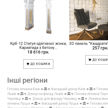
Крб-12 Статуя одягненої жінки,
3D панель "Квадрати"
Кариатида з бетону....
257 грн
18 616 грн.
ДО КОШИ
ДО КОШИКА
Інші регіони
Гіпсова ліпнина Київ
☙🏛️❧
Фасадний декор Київ
☙🏛️❧
Гіпсов
Львів
☙🏛️❧
Декор на фасад Львів
☙🏛️❧
Гіпсова ліпнина Терн
Чернівці
☙🏛️❧
Декор для фасаду Чернівці
☙🏛️❧
Ліпнина Іва
ліпнина Луцьк
☙🏛️❧
Фасадний декор Луцьк
☙🏛️❧
Гіпсова лі