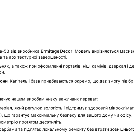
Ка-53 від виробника
Ermitage Decor
. Модель вирізняється масив
 та архітектурної завершеності.
ьнях, а також при оформленні порталів, ніш, камінів, дзеркал і
ри.
лони
. Капітель і база придбаваються окремо, що дає змогу підібр
зпечує нашим виробам низку важливих переваг:
еріал, який регулює вологість і підтримує здоровий мікроклімат
), що гарантує максимальну безпеку для вашого дому чи офісу.
геометрію протягом десятиліть.
фарбами та підлягає локальному ремонту без втрати зовнішнього