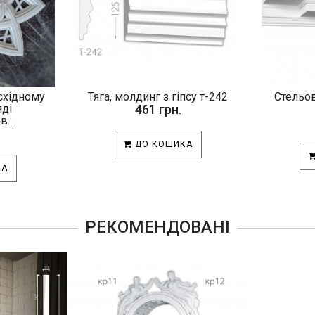
 східному
Тяга, молдинг з гіпсу т-242
Стельов
яді
461 грн.
...
ДО КОШИКА
КА
РЕКОМЕНДОВАНІ