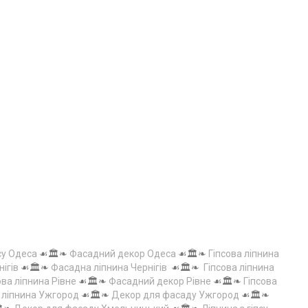
су Одеса
☙🏛️❧
Фасадний декор Одеса
☙🏛️❧
Гіпсова ліпнина
нігів
☙🏛️❧
Фасадна ліпнина Чернігів
☙🏛️❧
Гіпсова ліпнина
ова ліпнина Рівне
☙🏛️❧
Фасадний декор Рівне
☙🏛️❧
Гіпсова
а ліпнина Ужгород
☙🏛️❧
Декор для фасаду Ужгород
☙🏛️❧