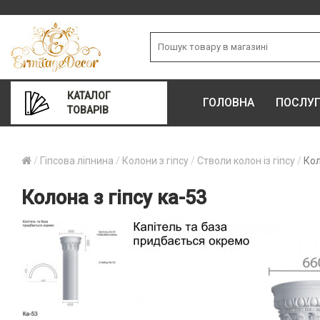
КАТАЛОГ
ГОЛОВНА
ПОСЛУ
ТОВАРІВ
Гіпсова ліпнина
Колони з гіпсу
Стволи колон із гіпсу
Кол
Колона з гіпсу ка-53