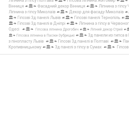
Ліпнина з гіпсу Полтава
☙🏛️❧
Гіпсова ліпнина Житомир
☙🏛️❧
Вінниця
☙🏛️❧
Фасадний декор Вінниця
☙🏛️❧
Ліпнина з гіпсу
Ліпнина з гіпсу Миколаїв
☙🏛️❧
Декор для фасаду Миколаїв
☙
🏛️❧
Гіпсові 3д панелі Львів
☙🏛️❧
Гіпсові панелі Тернопіль
☙🏛
🏛️❧
Гіпсові 3д панелі в Дніпрі
☙🏛️❧
Ліпнина з гіпсу в Червоно
Одесі
☙🏛️❧
Гіпсова ліпнина Дрогобич
☙🏛️❧
Ліпний декор Стрий
☙
☙🏛️❧
3д панели из гипса в
🏛️❧
Гіпсова ліпнина в Пасіки-Зубрицькі
з пінопласту Львів
☙🏛️❧
Гіпсові 3д панелі в Полтаві
☙🏛️❧
Пан
Кропивницькому
☙🏛️❧
3д панелі з гіпсу в Сумах
☙🏛️❧
Гіпсов