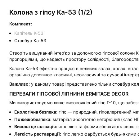
Колона з гіпсу Ка-53 (1/2)
Комплект:
Капітель К-53
Стовбур Ка-53
Створіть вишуканий інтер’єр за допомогою гіпсової колони 
пропорціями, що надають простору солідності, благородства
Колона Ка-53 ефектно працює в великих залах, холах, вітал
органічно доповнює класичні, неокласичні та сучасні інтер’є
Важливо:
у даному товарі представлено тільки
стовбур ко
ПЕРЕВАГИ ГІПСОВОЇ ЛІПНИНИ ERMITAGE DECOR
Ми використовуємо лише високоякісний гіпс Г-10, що забе
Екологічна безпека:
гіпс — природний, гіпоалергенний мат
Пожежобезпека:
матеріал абсолютно негорючий (клас НГ
Висока деталізація:
чіткі лінії та форми зберігають свою 
Легкість реставрації:
гіпс легко фарбується будь-якими 