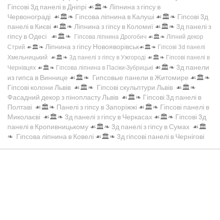
Гіпсові 3д панелі в Дніпрі
☙🏛️❧
Ліпнина з гіпсу в
Червонограді
☙🏛️❧
Гіпсова ліпнина в Калуші
☙🏛️❧
Гіпсові 3д
панелі в Києві
☙🏛️❧
Ліпнина з гіпсу в Коломиї
☙🏛️❧
3д панелі з
гіпсу в Одесі
☙🏛️❧
Гіпсова ліпнина Дрогобич
☙🏛️❧
Ліпний декор
Ліпнина з гіпсу Новояворівськ
Стрий
☙🏛️❧
☙🏛️❧
Гіпсові 3d панелі
Хмельницький
☙🏛️❧
3д панелі з гіпсу в Ужгороді
☙🏛️❧
Гіпсові панелі в
☙🏛️❧
3д панели
Чернівцях
☙🏛️❧
Гіпсова ліпнина в Пасіки-Зубрицькі
из гипса в Виннице
☙🏛️❧
Гипсовые панели в Житомире
☙🏛️❧
Гіпсові колони Львів
☙🏛️❧
Гіпсові скульптури Львів
☙🏛️❧
Фасадний декор з пінопласту Львів
☙🏛️❧
Гіпсові 3д панелі в
Полтаві
☙🏛️❧
Панелі з гіпсу в Запоріжжі
☙🏛️❧
Гіпсові панелі в
Миколаєві
☙🏛️❧
3д панелі з гіпсу в Черкасах
☙🏛️❧
Гіпсові 3д
панелі в Кропивницькому
☙🏛️❧
3д панелі з гіпсу в Сумах
☙🏛️
❧
Гіпсова ліпнина в Ковелі
☙🏛️❧
3д гіпсові панелі в Чернігові