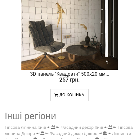
.
3D панель "Квадрати" 500х20 мм...
257 грн.
ДО КОШИКА
Інші регіони
Гіпсова ліпнина Київ
☙🏛️❧
Фасадний декор Київ
☙🏛️❧
Гіпсова
ліпнина Дніпро
☙🏛️❧
Фасадний декор Дніпро
☙🏛️❧
Ліпнина з