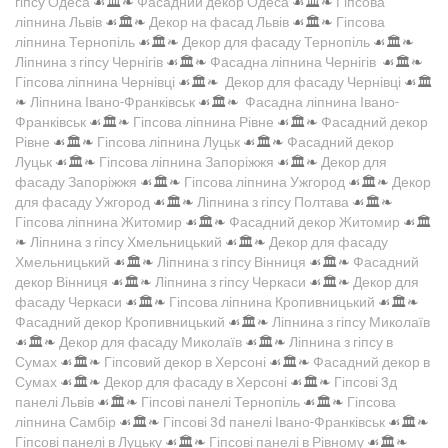
гіпсу Одеса
☙🏛️❧
Фасадний декор Одеса
☙🏛️❧
Гіпсова
ліпнина Львів
☙🏛️❧
Декор на фасад Львів
☙🏛️❧
Гіпсова
ліпнина Тернопіль
☙🏛️❧
Декор для фасаду Тернопіль
☙🏛️❧
Ліпнина з гіпсу Чернігів
☙🏛️❧
Фасадна ліпнина Чернігів
☙🏛️❧
Гіпсова ліпнина Чернівці
☙🏛️❧
Декор для фасаду Чернівці
☙🏛️
❧
Ліпнина Івано-Франківськ
☙🏛️❧
Фасадна ліпнина Івано-
Франківськ
☙🏛️❧
Гіпсова ліпнина Рівне
☙🏛️❧
Фасадний декор
Рівне
☙🏛️❧
Гіпсова ліпнина Луцьк
☙🏛️❧
Фасадний декор
Луцьк
☙🏛️❧
Гіпсова ліпнина Запоріжжя
☙🏛️❧
Декор для
фасаду Запоріжжя
☙🏛️❧
Гіпсова ліпнина Ужгород
☙🏛️❧
Декор
для фасаду Ужгород
☙🏛️❧
Ліпнина з гіпсу Полтава
☙🏛️❧
Гіпсова ліпнина Житомир
☙🏛️❧
Фасадний декор Житомир
☙🏛️
❧
Ліпнина з гіпсу Хмельницький
☙🏛️❧
Декор для фасаду
Хмельницький
☙🏛️❧
Ліпнина з гіпсу Вінниця
☙🏛️❧
Фасадний
декор Вінниця
☙🏛️❧
Ліпнина з гіпсу Черкаси
☙🏛️❧
Декор для
фасаду Черкаси
☙🏛️❧
Гіпсова ліпнина Кропивницький
☙🏛️❧
Фасадний декор Кропивницький
☙🏛️❧
Ліпнина з гіпсу Миколаїв
☙🏛️❧
Декор для фасаду Миколаїв
☙🏛️❧
Ліпнина з гіпсу в
Сумах
☙🏛️❧
Гіпсовий декор в Херсоні
☙🏛️❧
Фасадний декор в
Сумах
☙🏛️❧
Декор для фасаду в Херсоні
☙🏛️❧
Гіпсові 3д
панелі Львів
☙🏛️❧
Гіпсові панелі Тернопіль
☙🏛️❧
Гіпсова
ліпнина Самбір
☙🏛️❧
Гіпсові 3d панелі Івано-Франківськ
☙🏛️❧
Гіпсові панелі в Луцьку
☙🏛️❧
Гіпсові панелі в Рівному
☙🏛️❧