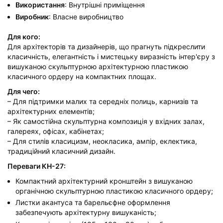
Використання
: Внутрішні приміщення
Виробник
: Власне виробництво
Для кого:
Для архітекторів та дизайнерів, що прагнуть підкреслити
класичність, елегантність і мистецьку виразність інтер'єру з
вишуканою скульптурною архітектурною пластикою
класичного ордеру на компактних площах.
Для чего:
– Для підтримки малих та середніх полиць, карнизів та
архітектурних елементів;
– Як самостійна скульптурна композиція у вхідних залах,
галереях, офісах, кабінетах;
– Для стилів класицизм, неокласика, ампір, еклектика,
традиційний класичний дизайн.
Переваги КН-27:
Компактний архітектурний кронштейн з вишуканою
органічною скульптурною пластикою класичного ордеру;
Листки акантуса та барельєфне оформлення
забезпечують архітектурну вишуканість;