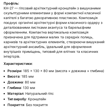
Профіль:
КН-27 — гіпсовий архітектурний кронштейн з вишуканими
скульптурними елементами у формі компактної класичної
капітелі з багатою декоративною пластикою. Композиція
поєднує органічні архітектурні форми класичного ордеру з
деталізованими листками акантуса та барельєфним
оформленням. Компактна вертикальна композиція
призначена для підтримки малих та середніх полиць,
карнизів та архітектурних елементів, створюючи вишуканий
архітектурний ансамбль, ідеальний для оформлення
внутрішніх приміщень, типовий для елітних та класичних
інтер'єрів.
Характеристики:
Розміри
: 185 × 130 × 80 мм (висота × довжина × глибина)
Висота
: 185 мм
Довжина
: 80 мм
Глибина
: 130 мм
Матеріал
: Натуральний гіпс
Тип виробу
: Кронштейн
Покриття
: Без покриття