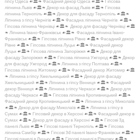
гіпсу Одеса
☙🏛️❧
Фасадний декор Одеса
☙🏛️❧
Гіпсова
ліпнина Львів
☙🏛️❧
Декор на фасад Львів
☙🏛️❧
Гіпсова
ліпнина Тернопіль
☙🏛️❧
Декор для фасаду Тернопіль
☙🏛️❧
Ліпнина з гіпсу Чернігів
☙🏛️❧
Фасадна ліпнина Чернігів
☙🏛️❧
Гіпсова ліпнина Чернівці
☙🏛️❧
Декор для фасаду Чернівці
☙🏛️
❧
Ліпнина Івано-Франківськ
☙🏛️❧
Фасадна ліпнина Івано-
Франківськ
☙🏛️❧
Гіпсова ліпнина Рівне
☙🏛️❧
Фасадний декор
Рівне
☙🏛️❧
Гіпсова ліпнина Луцьк
☙🏛️❧
Фасадний декор
Луцьк
☙🏛️❧
Гіпсова ліпнина Запоріжжя
☙🏛️❧
Декор для
фасаду Запоріжжя
☙🏛️❧
Гіпсова ліпнина Ужгород
☙🏛️❧
Декор
для фасаду Ужгород
☙🏛️❧
Ліпнина з гіпсу Полтава
☙🏛️❧
Гіпсова ліпнина Житомир
☙🏛️❧
Фасадний декор Житомир
☙🏛️
❧
Ліпнина з гіпсу Хмельницький
☙🏛️❧
Декор для фасаду
Хмельницький
☙🏛️❧
Ліпнина з гіпсу Вінниця
☙🏛️❧
Фасадний
декор Вінниця
☙🏛️❧
Ліпнина з гіпсу Черкаси
☙🏛️❧
Декор для
фасаду Черкаси
☙🏛️❧
Гіпсова ліпнина Кропивницький
☙🏛️❧
Фасадний декор Кропивницький
☙🏛️❧
Ліпнина з гіпсу Миколаїв
☙🏛️❧
Декор для фасаду Миколаїв
☙🏛️❧
Ліпнина з гіпсу в
Сумах
☙🏛️❧
Гіпсовий декор в Херсоні
☙🏛️❧
Фасадний декор в
Сумах
☙🏛️❧
Декор для фасаду в Херсоні
☙🏛️❧
Гіпсові 3д
панелі Львів
☙🏛️❧
Гіпсові панелі Тернопіль
☙🏛️❧
Гіпсова
ліпнина Самбір
☙🏛️❧
Гіпсові 3d панелі Івано-Франківськ
☙🏛️❧
Гіпсові панелі в Луцьку
☙🏛️❧
Гіпсові панелі в Рівному
☙🏛️❧