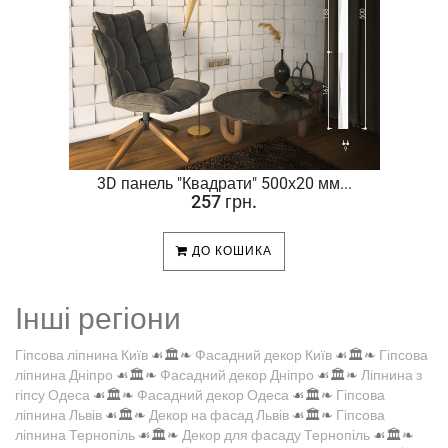
.
3D панель "Квадрати" 500х20 мм...
257 грн.
ДО КОШИКА
Інші регіони
Гіпсова ліпнина Київ
☙🏛️❧
Фасадний декор Київ
☙🏛️❧
Гіпсова
ліпнина Дніпро
☙🏛️❧
Фасадний декор Дніпро
☙🏛️❧
Ліпнина з
гіпсу Одеса
☙🏛️❧
Фасадний декор Одеса
☙🏛️❧
Гіпсова
ліпнина Львів
☙🏛️❧
Декор на фасад Львів
☙🏛️❧
Гіпсова
ліпнина Тернопіль
☙🏛️❧
Декор для фасаду Тернопіль
☙🏛️❧