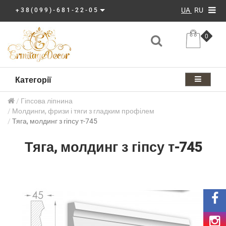
UA
RU
+38(099)-681-22-05
0
Категорії
Гіпсова ліпнина
Молдинги, фризи і тяги з гладким профілем
Тяга, молдинг з гіпсу т-745
Тяга, молдинг з гіпсу т-745