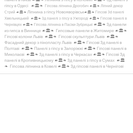
гіпсу в Одесі
☙🏛️❧
Гіпсова ліпнина Дрогобич
☙🏛️❧
Ліпний декор
Ліпнина з гіпсу Новояворівськ
Стрий
☙🏛️❧
☙🏛️❧
Гіпсові 3d панелі
Хмельницький
☙🏛️❧
3д панелі з гіпсу в Ужгороді
☙🏛️❧
Гіпсові панелі в
☙🏛️❧
3д панели
Чернівцях
☙🏛️❧
Гіпсова ліпнина в Пасіки-Зубрицькі
из гипса в Виннице
☙🏛️❧
Гипсовые панели в Житомире
☙🏛️❧
Гіпсові колони Львів
☙🏛️❧
Гіпсові скульптури Львів
☙🏛️❧
Фасадний декор з пінопласту Львів
☙🏛️❧
Гіпсові 3д панелі в
Полтаві
☙🏛️❧
Панелі з гіпсу в Запоріжжі
☙🏛️❧
Гіпсові панелі в
Миколаєві
☙🏛️❧
3д панелі з гіпсу в Черкасах
☙🏛️❧
Гіпсові 3д
панелі в Кропивницькому
☙🏛️❧
3д панелі з гіпсу в Сумах
☙🏛️
❧
Гіпсова ліпнина в Ковелі
☙🏛️❧
3д гіпсові панелі в Чернігові