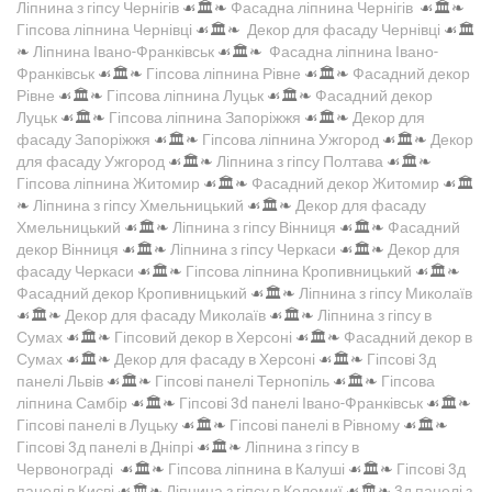
Ліпнина з гіпсу Чернігів
☙🏛️❧
Фасадна ліпнина Чернігів
☙🏛️❧
Гіпсова ліпнина Чернівці
☙🏛️❧
Декор для фасаду Чернівці
☙🏛️
❧
Ліпнина Івано-Франківськ
☙🏛️❧
Фасадна ліпнина Івано-
Франківськ
☙🏛️❧
Гіпсова ліпнина Рівне
☙🏛️❧
Фасадний декор
Рівне
☙🏛️❧
Гіпсова ліпнина Луцьк
☙🏛️❧
Фасадний декор
Луцьк
☙🏛️❧
Гіпсова ліпнина Запоріжжя
☙🏛️❧
Декор для
фасаду Запоріжжя
☙🏛️❧
Гіпсова ліпнина Ужгород
☙🏛️❧
Декор
для фасаду Ужгород
☙🏛️❧
Ліпнина з гіпсу Полтава
☙🏛️❧
Гіпсова ліпнина Житомир
☙🏛️❧
Фасадний декор Житомир
☙🏛️
❧
Ліпнина з гіпсу Хмельницький
☙🏛️❧
Декор для фасаду
Хмельницький
☙🏛️❧
Ліпнина з гіпсу Вінниця
☙🏛️❧
Фасадний
декор Вінниця
☙🏛️❧
Ліпнина з гіпсу Черкаси
☙🏛️❧
Декор для
фасаду Черкаси
☙🏛️❧
Гіпсова ліпнина Кропивницький
☙🏛️❧
Фасадний декор Кропивницький
☙🏛️❧
Ліпнина з гіпсу Миколаїв
☙🏛️❧
Декор для фасаду Миколаїв
☙🏛️❧
Ліпнина з гіпсу в
Сумах
☙🏛️❧
Гіпсовий декор в Херсоні
☙🏛️❧
Фасадний декор в
Сумах
☙🏛️❧
Декор для фасаду в Херсоні
☙🏛️❧
Гіпсові 3д
панелі Львів
☙🏛️❧
Гіпсові панелі Тернопіль
☙🏛️❧
Гіпсова
ліпнина Самбір
☙🏛️❧
Гіпсові 3d панелі Івано-Франківськ
☙🏛️❧
Гіпсові панелі в Луцьку
☙🏛️❧
Гіпсові панелі в Рівному
☙🏛️❧
Гіпсові 3д панелі в Дніпрі
☙🏛️❧
Ліпнина з гіпсу в
Червонограді
☙🏛️❧
Гіпсова ліпнина в Калуші
☙🏛️❧
Гіпсові 3д
панелі в Києві
☙🏛️❧
Ліпнина з гіпсу в Коломиї
☙🏛️❧
3д панелі з