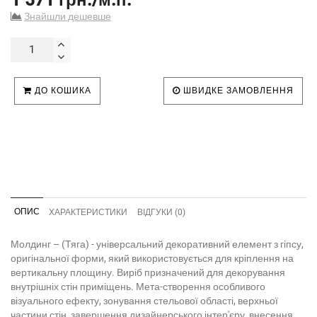
Знайшли дешевше
ДО КОШИКА
ШВИДКЕ ЗАМОВЛЕННЯ
ОПИС
ХАРАКТЕРИСТИКИ
ВІДГУКИ (0)
Молдинг – (Тяга) - універсальний декоративний елемент з гіпсу,
оригінальної форми, який використовується для кріплення на
вертикальну площину. Виріб призначений для декорування
внутрішніх стін приміщень. Мета-створення особливого
візуального ефекту, зонування стельової області, верхньої
частини стін, завершення дизайнерського інтер'єру, внесення