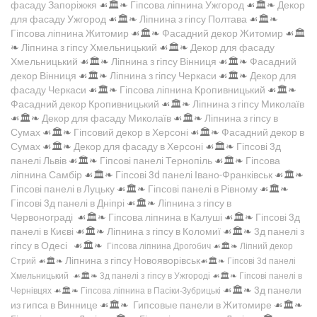
фасаду Запоріжжя
☙🏛️❧
Гіпсова ліпнина Ужгород
☙🏛️❧
Декор
для фасаду Ужгород
☙🏛️❧
Ліпнина з гіпсу Полтава
☙🏛️❧
Гіпсова ліпнина Житомир
☙🏛️❧
Фасадний декор Житомир
☙🏛️
❧
Ліпнина з гіпсу Хмельницький
☙🏛️❧
Декор для фасаду
Хмельницький
☙🏛️❧
Ліпнина з гіпсу Вінниця
☙🏛️❧
Фасадний
декор Вінниця
☙🏛️❧
Ліпнина з гіпсу Черкаси
☙🏛️❧
Декор для
фасаду Черкаси
☙🏛️❧
Гіпсова ліпнина Кропивницький
☙🏛️❧
Фасадний декор Кропивницький
☙🏛️❧
Ліпнина з гіпсу Миколаїв
☙🏛️❧
Декор для фасаду Миколаїв
☙🏛️❧
Ліпнина з гіпсу в
Сумах
☙🏛️❧
Гіпсовий декор в Херсоні
☙🏛️❧
Фасадний декор в
Сумах
☙🏛️❧
Декор для фасаду в Херсоні
☙🏛️❧
Гіпсові 3д
панелі Львів
☙🏛️❧
Гіпсові панелі Тернопіль
☙🏛️❧
Гіпсова
ліпнина Самбір
☙🏛️❧
Гіпсові 3d панелі Івано-Франківськ
☙🏛️❧
Гіпсові панелі в Луцьку
☙🏛️❧
Гіпсові панелі в Рівному
☙🏛️❧
Гіпсові 3д панелі в Дніпрі
☙🏛️❧
Ліпнина з гіпсу в
Червонограді
☙🏛️❧
Гіпсова ліпнина в Калуші
☙🏛️❧
Гіпсові 3д
панелі в Києві
☙🏛️❧
Ліпнина з гіпсу в Коломиї
☙🏛️❧
3д панелі з
гіпсу в Одесі
☙🏛️❧
Гіпсова ліпнина Дрогобич
☙🏛️❧
Ліпний декор
Ліпнина з гіпсу Новояворівськ
Стрий
☙🏛️❧
☙🏛️❧
Гіпсові 3d панелі
Хмельницький
☙🏛️❧
3д панелі з гіпсу в Ужгороді
☙🏛️❧
Гіпсові панелі в
☙🏛️❧
3д панели
Чернівцях
☙🏛️❧
Гіпсова ліпнина в Пасіки-Зубрицькі
из гипса в Виннице
☙🏛️❧
Гипсовые панели в Житомире
☙🏛️❧