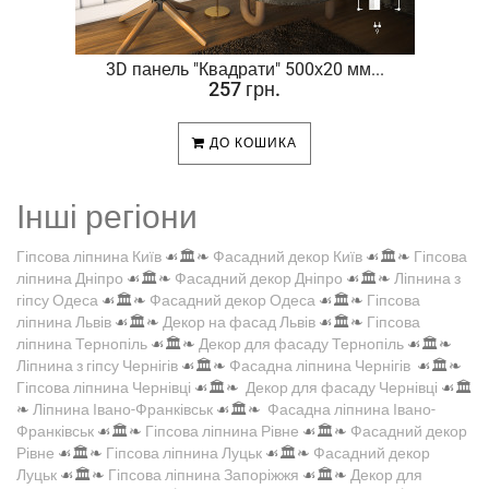
.
3D панель "Квадрати" 500х20 мм...
257 грн.
ДО КОШИКА
Інші регіони
Гіпсова ліпнина Київ
☙🏛️❧
Фасадний декор Київ
☙🏛️❧
Гіпсова
ліпнина Дніпро
☙🏛️❧
Фасадний декор Дніпро
☙🏛️❧
Ліпнина з
гіпсу Одеса
☙🏛️❧
Фасадний декор Одеса
☙🏛️❧
Гіпсова
ліпнина Львів
☙🏛️❧
Декор на фасад Львів
☙🏛️❧
Гіпсова
ліпнина Тернопіль
☙🏛️❧
Декор для фасаду Тернопіль
☙🏛️❧
Ліпнина з гіпсу Чернігів
☙🏛️❧
Фасадна ліпнина Чернігів
☙🏛️❧
Гіпсова ліпнина Чернівці
☙🏛️❧
Декор для фасаду Чернівці
☙🏛️
❧
Ліпнина Івано-Франківськ
☙🏛️❧
Фасадна ліпнина Івано-
Франківськ
☙🏛️❧
Гіпсова ліпнина Рівне
☙🏛️❧
Фасадний декор
Рівне
☙🏛️❧
Гіпсова ліпнина Луцьк
☙🏛️❧
Фасадний декор
Луцьк
☙🏛️❧
Гіпсова ліпнина Запоріжжя
☙🏛️❧
Декор для