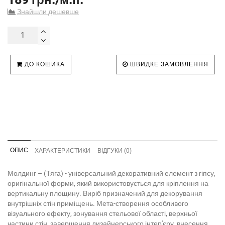
Знайшли дешевше
ДО КОШИКА
ШВИДКЕ ЗАМОВЛЕННЯ
ОПИС
ХАРАКТЕРИСТИКИ
ВІДГУКИ (0)
Молдинг – (Тяга) - універсальний декоративний елемент з гіпсу,
оригінальної форми, який використовується для кріплення на
вертикальну площину. Виріб призначений для декорування
внутрішніх стін приміщень. Мета-створення особливого
візуального ефекту, зонування стельової області, верхньої
частини стін, завершення дизайнерського інтер'єру, внесення