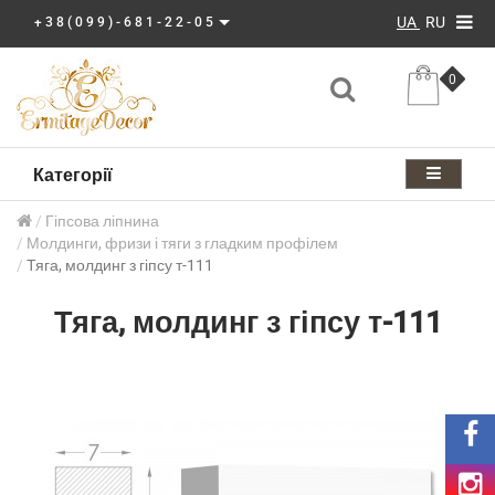
UA
RU
+38(099)-681-22-05
0
Категорії
Гіпсова ліпнина
Молдинги, фризи і тяги з гладким профілем
Тяга, молдинг з гіпсу т-111
Тяга, молдинг з гіпсу т-111