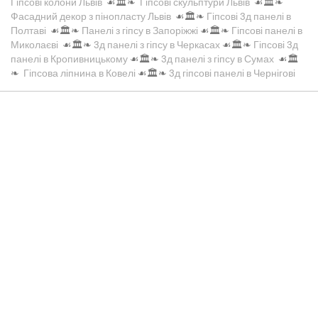
Гіпсові колони Львів
☙🏛️❧
Гіпсові скульптури Львів
☙🏛️❧
Фасадний декор з пінопласту Львів
☙🏛️❧
Гіпсові 3д панелі в
Полтаві
☙🏛️❧
Панелі з гіпсу в Запоріжжі
☙🏛️❧
Гіпсові панелі в
Миколаєві
☙🏛️❧
3д панелі з гіпсу в Черкасах
☙🏛️❧
Гіпсові 3д
панелі в Кропивницькому
☙🏛️❧
3д панелі з гіпсу в Сумах
☙🏛️
❧
Гіпсова ліпнина в Ковелі
☙🏛️❧
3д гіпсові панелі в Чернігові