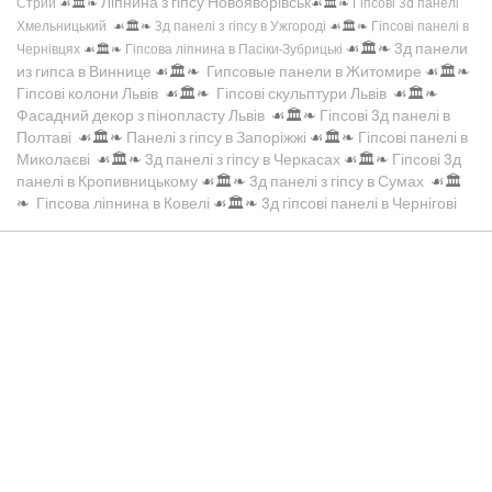
Ліпнина з гіпсу Новояворівськ
Стрий
☙🏛️❧
☙🏛️❧
Гіпсові 3d панелі
Хмельницький
☙🏛️❧
3д панелі з гіпсу в Ужгороді
☙🏛️❧
Гіпсові панелі в
☙🏛️❧
3д панели
Чернівцях
☙🏛️❧
Гіпсова ліпнина в Пасіки-Зубрицькі
из гипса в Виннице
☙🏛️❧
Гипсовые панели в Житомире
☙🏛️❧
Гіпсові колони Львів
☙🏛️❧
Гіпсові скульптури Львів
☙🏛️❧
Фасадний декор з пінопласту Львів
☙🏛️❧
Гіпсові 3д панелі в
Полтаві
☙🏛️❧
Панелі з гіпсу в Запоріжжі
☙🏛️❧
Гіпсові панелі в
Миколаєві
☙🏛️❧
3д панелі з гіпсу в Черкасах
☙🏛️❧
Гіпсові 3д
панелі в Кропивницькому
☙🏛️❧
3д панелі з гіпсу в Сумах
☙🏛️
❧
Гіпсова ліпнина в Ковелі
☙🏛️❧
3д гіпсові панелі в Чернігові