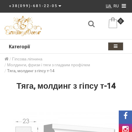
UA
RU
+38(099)-681-22-05
0
Категорії
Гіпсова ліпнина
Молдинги, фризи і тяги з гладким профілем
Тяга, молдинг з гіпсу т-14
Тяга, молдинг з гіпсу т-14