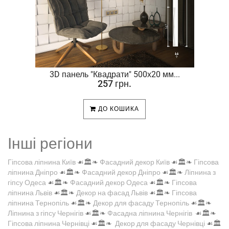
.
3D панель "Квадрати" 500х20 мм...
257 грн.
ДО КОШИКА
Інші регіони
Гіпсова ліпнина Київ
☙🏛️❧
Фасадний декор Київ
☙🏛️❧
Гіпсова
ліпнина Дніпро
☙🏛️❧
Фасадний декор Дніпро
☙🏛️❧
Ліпнина з
гіпсу Одеса
☙🏛️❧
Фасадний декор Одеса
☙🏛️❧
Гіпсова
ліпнина Львів
☙🏛️❧
Декор на фасад Львів
☙🏛️❧
Гіпсова
ліпнина Тернопіль
☙🏛️❧
Декор для фасаду Тернопіль
☙🏛️❧
Ліпнина з гіпсу Чернігів
☙🏛️❧
Фасадна ліпнина Чернігів
☙🏛️❧
Гіпсова ліпнина Чернівці
☙🏛️❧
Декор для фасаду Чернівці
☙🏛️