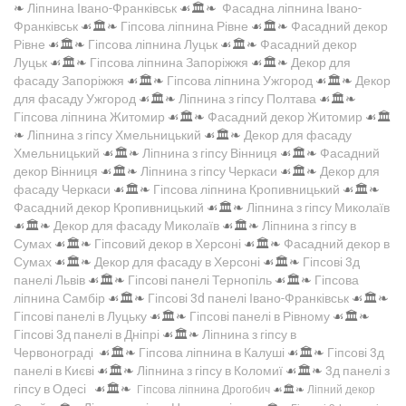
❧
Ліпнина Івано-Франківськ
☙🏛️❧
Фасадна ліпнина Івано-
Франківськ
☙🏛️❧
Гіпсова ліпнина Рівне
☙🏛️❧
Фасадний декор
Рівне
☙🏛️❧
Гіпсова ліпнина Луцьк
☙🏛️❧
Фасадний декор
Луцьк
☙🏛️❧
Гіпсова ліпнина Запоріжжя
☙🏛️❧
Декор для
фасаду Запоріжжя
☙🏛️❧
Гіпсова ліпнина Ужгород
☙🏛️❧
Декор
для фасаду Ужгород
☙🏛️❧
Ліпнина з гіпсу Полтава
☙🏛️❧
Гіпсова ліпнина Житомир
☙🏛️❧
Фасадний декор Житомир
☙🏛️
❧
Ліпнина з гіпсу Хмельницький
☙🏛️❧
Декор для фасаду
Хмельницький
☙🏛️❧
Ліпнина з гіпсу Вінниця
☙🏛️❧
Фасадний
декор Вінниця
☙🏛️❧
Ліпнина з гіпсу Черкаси
☙🏛️❧
Декор для
фасаду Черкаси
☙🏛️❧
Гіпсова ліпнина Кропивницький
☙🏛️❧
Фасадний декор Кропивницький
☙🏛️❧
Ліпнина з гіпсу Миколаїв
☙🏛️❧
Декор для фасаду Миколаїв
☙🏛️❧
Ліпнина з гіпсу в
Сумах
☙🏛️❧
Гіпсовий декор в Херсоні
☙🏛️❧
Фасадний декор в
Сумах
☙🏛️❧
Декор для фасаду в Херсоні
☙🏛️❧
Гіпсові 3д
панелі Львів
☙🏛️❧
Гіпсові панелі Тернопіль
☙🏛️❧
Гіпсова
ліпнина Самбір
☙🏛️❧
Гіпсові 3d панелі Івано-Франківськ
☙🏛️❧
Гіпсові панелі в Луцьку
☙🏛️❧
Гіпсові панелі в Рівному
☙🏛️❧
Гіпсові 3д панелі в Дніпрі
☙🏛️❧
Ліпнина з гіпсу в
Червонограді
☙🏛️❧
Гіпсова ліпнина в Калуші
☙🏛️❧
Гіпсові 3д
панелі в Києві
☙🏛️❧
Ліпнина з гіпсу в Коломиї
☙🏛️❧
3д панелі з
гіпсу в Одесі
☙🏛️❧
Гіпсова ліпнина Дрогобич
☙🏛️❧
Ліпний декор