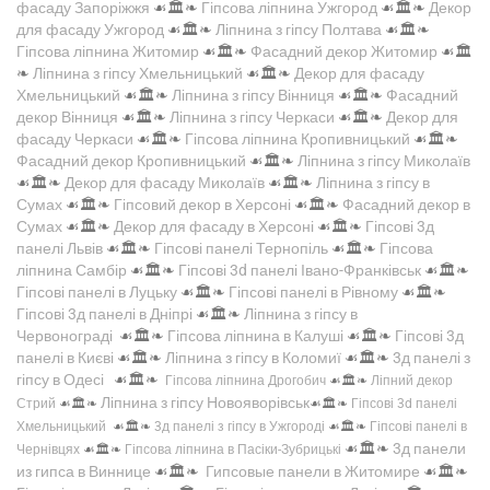
фасаду Запоріжжя
☙🏛️❧
Гіпсова ліпнина Ужгород
☙🏛️❧
Декор
для фасаду Ужгород
☙🏛️❧
Ліпнина з гіпсу Полтава
☙🏛️❧
Гіпсова ліпнина Житомир
☙🏛️❧
Фасадний декор Житомир
☙🏛️
❧
Ліпнина з гіпсу Хмельницький
☙🏛️❧
Декор для фасаду
Хмельницький
☙🏛️❧
Ліпнина з гіпсу Вінниця
☙🏛️❧
Фасадний
декор Вінниця
☙🏛️❧
Ліпнина з гіпсу Черкаси
☙🏛️❧
Декор для
фасаду Черкаси
☙🏛️❧
Гіпсова ліпнина Кропивницький
☙🏛️❧
Фасадний декор Кропивницький
☙🏛️❧
Ліпнина з гіпсу Миколаїв
☙🏛️❧
Декор для фасаду Миколаїв
☙🏛️❧
Ліпнина з гіпсу в
Сумах
☙🏛️❧
Гіпсовий декор в Херсоні
☙🏛️❧
Фасадний декор в
Сумах
☙🏛️❧
Декор для фасаду в Херсоні
☙🏛️❧
Гіпсові 3д
панелі Львів
☙🏛️❧
Гіпсові панелі Тернопіль
☙🏛️❧
Гіпсова
ліпнина Самбір
☙🏛️❧
Гіпсові 3d панелі Івано-Франківськ
☙🏛️❧
Гіпсові панелі в Луцьку
☙🏛️❧
Гіпсові панелі в Рівному
☙🏛️❧
Гіпсові 3д панелі в Дніпрі
☙🏛️❧
Ліпнина з гіпсу в
Червонограді
☙🏛️❧
Гіпсова ліпнина в Калуші
☙🏛️❧
Гіпсові 3д
панелі в Києві
☙🏛️❧
Ліпнина з гіпсу в Коломиї
☙🏛️❧
3д панелі з
гіпсу в Одесі
☙🏛️❧
Гіпсова ліпнина Дрогобич
☙🏛️❧
Ліпний декор
Ліпнина з гіпсу Новояворівськ
Стрий
☙🏛️❧
☙🏛️❧
Гіпсові 3d панелі
Хмельницький
☙🏛️❧
3д панелі з гіпсу в Ужгороді
☙🏛️❧
Гіпсові панелі в
☙🏛️❧
3д панели
Чернівцях
☙🏛️❧
Гіпсова ліпнина в Пасіки-Зубрицькі
из гипса в Виннице
☙🏛️❧
Гипсовые панели в Житомире
☙🏛️❧