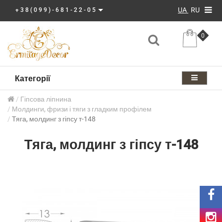
UA
RU
+38(099)-681-22-05
0
Категорії
Гіпсова ліпнина
Молдинги, фризи і тяги з гладким профілем
Тяга, молдинг з гіпсу т-148
Тяга, молдинг з гіпсу т-148