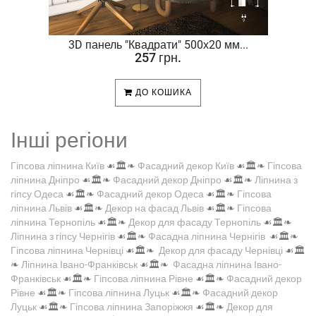
.
3D панель "Квадрати" 500х20 мм...
257 грн.
ДО КОШИКА
Інші регіони
Гіпсова ліпнина Київ
☙🏛️❧
Фасадний декор Київ
☙🏛️❧
Гіпсова
ліпнина Дніпро
☙🏛️❧
Фасадний декор Дніпро
☙🏛️❧
Ліпнина з
гіпсу Одеса
☙🏛️❧
Фасадний декор Одеса
☙🏛️❧
Гіпсова
ліпнина Львів
☙🏛️❧
Декор на фасад Львів
☙🏛️❧
Гіпсова
ліпнина Тернопіль
☙🏛️❧
Декор для фасаду Тернопіль
☙🏛️❧
Ліпнина з гіпсу Чернігів
☙🏛️❧
Фасадна ліпнина Чернігів
☙🏛️❧
Гіпсова ліпнина Чернівці
☙🏛️❧
Декор для фасаду Чернівці
☙🏛️
❧
Ліпнина Івано-Франківськ
☙🏛️❧
Фасадна ліпнина Івано-
Франківськ
☙🏛️❧
Гіпсова ліпнина Рівне
☙🏛️❧
Фасадний декор
Рівне
☙🏛️❧
Гіпсова ліпнина Луцьк
☙🏛️❧
Фасадний декор
Луцьк
☙🏛️❧
Гіпсова ліпнина Запоріжжя
☙🏛️❧
Декор для