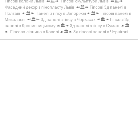
Гіпсові колони Львів
☙🏛️❧
Гіпсові скульптури Львів
☙🏛️❧
Фасадний декор з пінопласту Львів
☙🏛️❧
Гіпсові 3д панелі в
Полтаві
☙🏛️❧
Панелі з гіпсу в Запоріжжі
☙🏛️❧
Гіпсові панелі в
Миколаєві
☙🏛️❧
3д панелі з гіпсу в Черкасах
☙🏛️❧
Гіпсові 3д
панелі в Кропивницькому
☙🏛️❧
3д панелі з гіпсу в Сумах
☙🏛️
❧
Гіпсова ліпнина в Ковелі
☙🏛️❧
3д гіпсові панелі в Чернігові