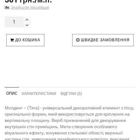
Знайшли дешевше
ДО КОШИКА
ШВИДКЕ ЗАМОВЛЕННЯ
ОПИС
ХАРАКТЕРИСТИКИ
ВІДГУКИ (0)
Молдинг – (Тяга) - універсальний декоративний елемент з гіпсу,
оригінальної форми, який використовується для кріплення на
вертикальну площину. Виріб призначений для декорування
внутрішніх стін приміщень. Мета-створення особливого
візуального ефекту, зонування стельової області, верхньої
частини стін, завершення дизайнерського інтер'єру, внесення